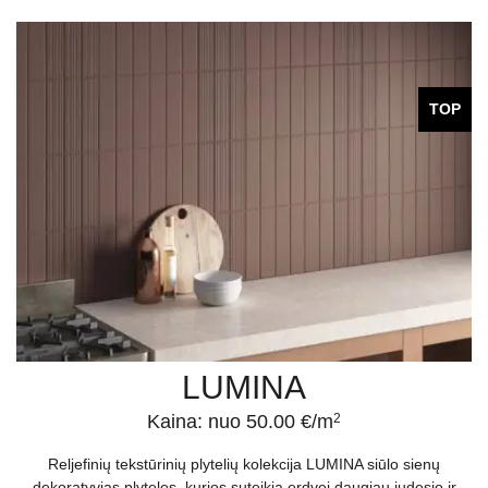
TOP
LUMINA
Kaina: nuo 50.00 €/m
2
Reljefinių tekstūrinių plytelių kolekcija LUMINA siūlo sienų
dekoratyvias plyteles, kurios suteikia erdvei daugiau judesio ir