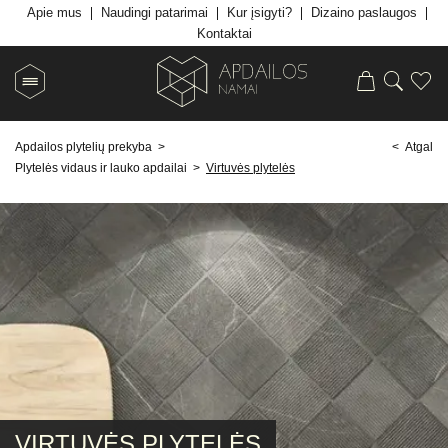
Apie mus
Naudingi patarimai
Kur įsigyti?
Dizaino paslaugos
Kontaktai
Apdailos plytelių prekyba
>
< Atgal
Plytelės vidaus ir lauko apdailai
>
Virtuvės plytelės
VIRTUVĖS PLYTELĖS