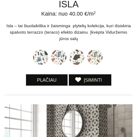
ISLA
Kaina: nuo 40.00 €/m
2
Isla – tai šiuolaikiška ir žaisminga plytelių kolekcija, kuri išsiskiria
spalvoto terrazzo (teraco) efekto dizainu. Įkvėpta Viduržemio
jūros salų
PLAČIAU
ĮSIMINTI