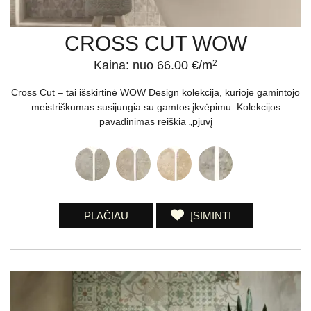
CROSS CUT WOW
Kaina: nuo 66.00 €/m
2
Cross Cut – tai išskirtinė WOW Design kolekcija, kurioje gamintojo
meistriškumas susijungia su gamtos įkvėpimu. Kolekcijos
pavadinimas reiškia „pjūvį
PLAČIAU
ĮSIMINTI