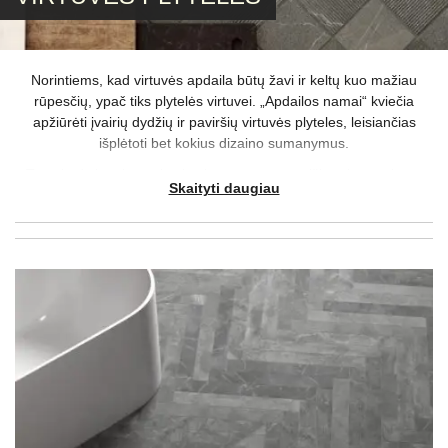
Norintiems, kad virtuvės apdaila būtų žavi ir keltų kuo mažiau
rūpesčių, ypač tiks plytelės virtuvei. „Apdailos namai“ kviečia
apžiūrėti įvairių dydžių ir paviršių virtuvės plyteles, leisiančias
išplėtoti bet kokius dizaino sumanymus.
Tam, kad virtuvines plyteles būtų paprasta prižiūrėti, patariama
Skaityti daugiau
rinktis margesnius raštus, kurie užmaskuos bet kokias nuosėdas.
Kuo didesnės bus virtuvinės plytelės, tuo mažiau reikės valyti jų
tarpus – tai taip pat ženklus privalumas, ieškantiems kasdienybę
lengvinančių sprendimų.
Siekiant užtikrinti, jog plytelės virtuvėje lengvai įsilietų į vyraujančią
aplinką, vertėtų jas derinti prie kitų objektų: tam įtakos turės
virtuvės dizainas, spalvos ir netgi įrenginiai. Labai svarbu įsitikinti,
kad
virtuvės plytelės sienoms
ir
grindų plytelės virtuvei
, t. y.
grindų ir sienų dekoras, dera tarpusavyje, tačiau tai nereiškia, kad
turėtumėte vengti kontrastingų spalvų. Jei turite dvejonių dėl
galutinio sprendimo, kreipkitės į mus – atsakysime į rūpimus
klausimus ir padėsime nuspręsti, koks virtuvės plytelių dizainas