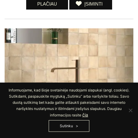
PLAČIAU
ĮSIMINTI
Informuojame, kad šioje svetainėje naudojami slapukai (angl. cookies).
Sutikdami, paspauskite mygtuką „Sutinku“ arba naršykite toliau. Savo
duotą sutikimą bet kada galite atšaukti pakeisdami savo interneto
naršyklės nustatymus ir ištrindami įrašytus slapukus. Daugiau
čia
informacijos rasite
Sutinku
SABBIA