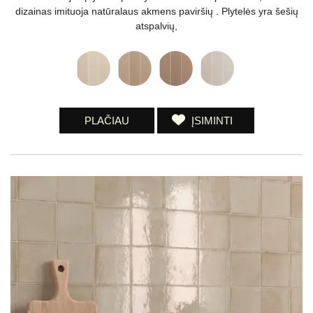
dizainas imituoja natūralaus akmens paviršių . Plytelės yra šešių
atspalvių,
PLAČIAU
ĮSIMINTI