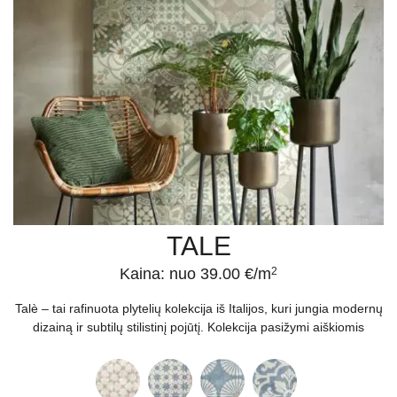
TALE
Kaina: nuo 39.00 €/m
2
Talè – tai rafinuota plytelių kolekcija iš Italijos, kuri jungia modernų
dizainą ir subtilų stilistinį pojūtį. Kolekcija pasižymi aiškiomis