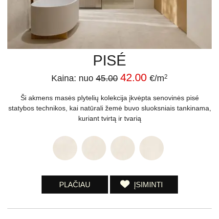
PISÉ
42.00
Kaina: nuo
45.00
€/m
2
Ši akmens masės plytelių kolekcija įkvėpta senovinės pisé
statybos technikos, kai natūrali žemė buvo sluoksniais tankinama,
kuriant tvirtą ir tvarią
PLAČIAU
ĮSIMINTI