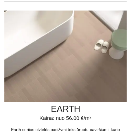
EARTH
Kaina: nuo 56.00 €/m
2
Earth serijos plytelės pasižymi tekstūruotu paviršiumi, kurio