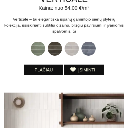
Kaina: nuo 54.00 €/m
2
Verticale – tai elegantiška ispanų gamintojo sienų plytelių
kolekcija, išsiskirianti subtiliu dizainu, blizgiu paviršiumi ir įvairiomis
spalvomis. Ši
PLAČIAU
ĮSIMINTI