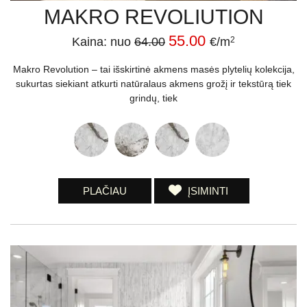
MAKRO REVOLIUTION
55.00
Kaina: nuo
64.00
€/m
2
Makro Revolution – tai išskirtinė akmens masės plytelių kolekcija,
sukurtas siekiant atkurti natūralaus akmens grožį ir tekstūrą tiek
grindų, tiek
PLAČIAU
ĮSIMINTI