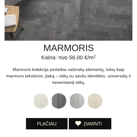
Jums tiktų labiausiai.
Plyteles virtuvei gera kaina įsigysite „Apdailos namai“ salone
Vilniuje. Asortimente yra keramikinės, akmens masės ir stiklo
plytelės, virtuvėje sukursiančios jaukią ir malonią atmosferą!
MARMORIS
Kaina: nuo 56.00 €/m
2
Marmoris kolekcija perteikia natūralių elementų, tokių kaip
marmuro tekstūros, įtaką – stilių su savitu identitetu, universalų ir
nesenstantį stilių,
PLAČIAU
ĮSIMINTI