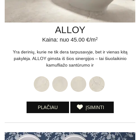
ALLOY
Kaina: nuo 45.00 €/m
2
Yra derinių, kurie ne tik dera tarpusavyje, bet ir vienas kitą
pakylėja. ALLOY gimsta iš šios sinergijos – tai šiuolaikinio
kamufliažo santūrumo ir
PLAČIAU
ĮSIMINTI