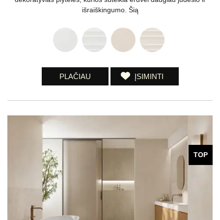
išraiškingumo. Šią
PLAČIAU
ĮSIMINTI
TOP