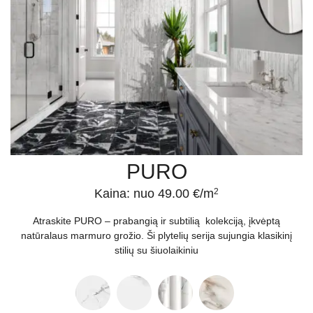
PURO
Kaina: nuo 49.00 €/m
2
Atraskite PURO – prabangią ir subtilią kolekciją, įkvėptą
natūralaus marmuro grožio. Ši plytelių serija sujungia klasikinį
stilių su šiuolaikiniu