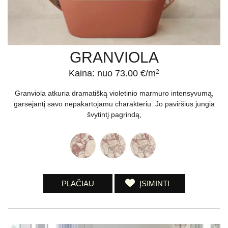
GRANVIOLA
Kaina: nuo 73.00 €/m
2
Granviola atkuria dramatišką violetinio marmuro intensyvumą,
garsėjantį savo nepakartojamu charakteriu. Jo paviršius jungia
švytintį pagrindą,
PLAČIAU
ĮSIMINTI