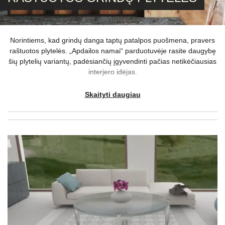
Norintiems, kad grindų danga taptų patalpos puošmena, pravers
raštuotos plytelės. „Apdailos namai“ parduotuvėje rasite daugybę
šių plytelių variantų, padėsiančių įgyvendinti pačias netikėčiausias
interjero idėjas.
Grindų plytelių raštai į kambarį įneš gyvybingumo ir
Skaityti daugiau
išskirtinumo.
Tokias apdailos medžiagas ypač patartina naudoti
kaip nedidelius akcentus – tokie išraiškingi fragmentai neliks
nepastebėti, o Jūsų namams netruks originalumo.
Raštuotos
grindų plytelės pasižymi plačia įvairove, todėl unikalią dangą
galėsite pritaikyti bet kuriame kambaryje, kuriame norisi daugiau
ryškumo.
Nors margos grindų plytelės atkreipia dėmesį, pasirinkus
delikačius raštus ir švelnesnius atspalvius, jos tiks ir kaip
pagrindinė apdaila.
Tokio stiliaus plytelės pernelyg nekris į akis,
tačiau padės išvengti nuobodaus ir monotoniško
dizaino.
Patariame atsižvelgti ir į kitas detales: jei išlaikysite
balansą, interjeras bus ne tik įdomus, bet ir harmoningas.