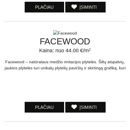
PLAČIAU
ĮSIMINTI
FACEWOOD
Kaina: nuo 44.00 €/m
2
Facewood – natūralaus medžio imitacijos plytelės. Šiltų atspalvių,
jaukios plytelės turi unikalų plytelių paviršių ir skirtingą grafiką, kuri
PLAČIAU
ĮSIMINTI