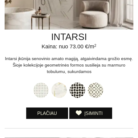
INTARSI
Kaina: nuo 73.00 €/m
2
Intarsi įkūnija senovinio amato magiją, atgaivindama grožio esmę.
Šioje kolekcijoje geometrinės formos susilieja su marmuro
tobulumu, sukurdamos
PLAČIAU
ĮSIMINTI