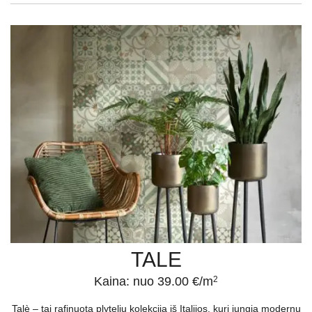
TALE
Kaina: nuo 39.00 €/m
2
Talè – tai rafinuota plytelių kolekcija iš Italijos, kuri jungia modernų