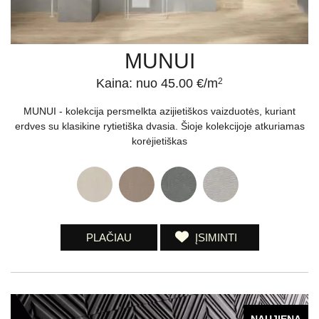
MUNUI
Kaina: nuo 45.00 €/m
2
MUNUI - kolekcija persmelkta azijietiškos vaizduotės, kuriant
erdves su klasikine rytietiška dvasia. Šioje kolekcijoje atkuriamas
korėjietiškas
PLAČIAU
ĮSIMINTI
NAUJIENA