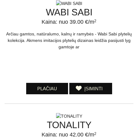
WABI SABI
Kaina: nuo 39.00 €/m
2
Arčiau gamtos, natūralumo, kalnų ir ramybės - Wabi Sabi plytelių
kolekcija. Akmens imitacijos plytelių dizainas leidžia pasijusti lyg
gamtoje ar
PLAČIAU
ĮSIMINTI
TONALITY
Kaina: nuo 42.00 €/m
2