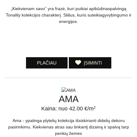
„Kiekvienam savo“ yra frazė, kuri puikiai apibūdinaspalvingą
Tonality kolekcijos charakterį. Stilius, kuris suteikiagyvybingumo ir
energijos.
PLAČIAU
ĮSIMINTI
AMA
Kaina: nuo 42.00 €/m
2
Ama - ypatinga plytelių kolekcija išsiskirianti didelių dekoru
pasirinkimu. Kiekvienas atras sau tinkantį dizainą ir spalvą tarp
penkių žemės