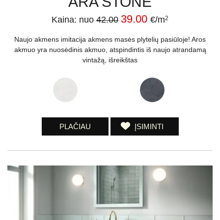
ARA STONE
39.00
Kaina: nuo
42.00
€/m
2
Naujo akmens imitacija akmens masės plytelių pasiūloje! Aros
akmuo yra nuosėdinis akmuo, atspindintis iš naujo atrandamą
vintažą, išreikštas
PLAČIAU
ĮSIMINTI