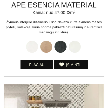
APE ESENCIA MATERIAL
Kaina: nuo 47.00 €/m
2
Žymaus interjero dizainerio Erico Navazo kurta akmens masės
plytelių kolekcija, kuria norima pabrėžti natūralumą ir autentišką
medžiagų struktūrą.
PLAČIAU
ĮSIMINTI