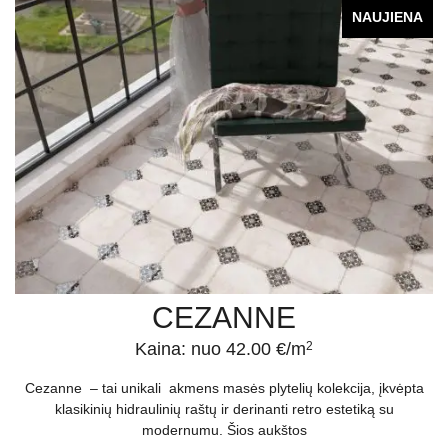
NAUJIENA
CEZANNE
Kaina: nuo 42.00 €/m
2
Cezanne – tai unikali akmens masės plytelių kolekcija, įkvėpta
klasikinių hidraulinių raštų ir derinanti retro estetiką su
modernumu. Šios aukštos