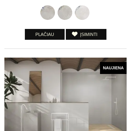
PLAČIAU
ĮSIMINTI
NAUJIENA