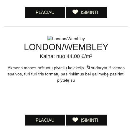
PLAČIAU
ĮSIMINTI
LONDON/WEMBLEY
Kaina: nuo 44.00 €/m
2
Akmens masės raštuotų plytelių kolekcija. Ši sudaryta iš vienos
spalvos, turi turi tris formatų pasirinkimus bei galimybę pasirinti
plytelę su
PLAČIAU
ĮSIMINTI