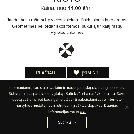
Kaina: nuo 44.00 €/m
2
Juodai balta raštuot1 plytelės kolekcija išskirtiniams interjerams.
Geometrinės bei organiškos formos, sukurią unikalų raštą.
Plytelės tinkamos
PLAČIAU
ĮSIMINTI
Informuojame, kad šioje svetainėje naudojami slapukai (angl. cookies).
Sutikdami, paspauskite mygtuką „Sutinku“ arba naršykite toliau. Savo
duotą sutikimą bet kada galite atšaukti pakeisdami savo interneto
naršyklės nustatymus ir ištrindami įrašytus slapukus. Daugiau
čia
informacijos rasite
Sutinku