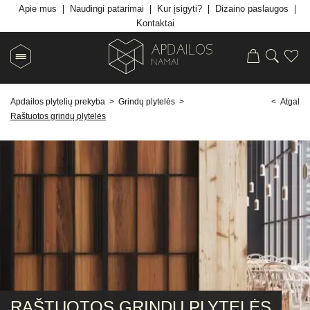
Apie mus
Naudingi patarimai
Kur įsigyti?
Dizaino paslaugos
Kontaktai
Apdailos plytelių prekyba
>
Grindų plytelės
>
< Atgal
Raštuotos grindų plytelės
RAŠTUOTOS GRINDŲ PLYTELĖS