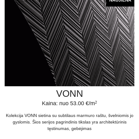
VONN
Kaina: nuo 53.00 €/m
2
Kolekcija VONN sietina su subtilaus marmuro raštu, švelniomis jo
gyslomis. Šios serijos pagrindinis tikslas yra architektūrinis
tęstinumas, gebėjimas