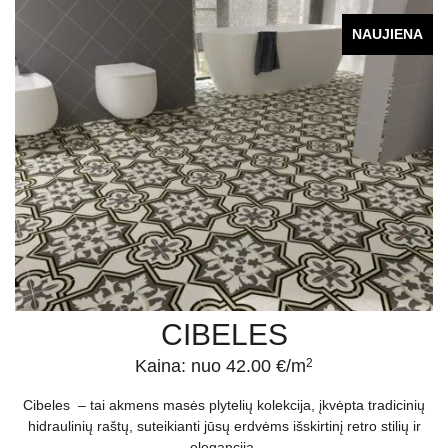
NAUJIENA
CIBELES
Kaina: nuo 42.00 €/m
2
Cibeles – tai akmens masės plytelių kolekcija, įkvėpta tradicinių
hidraulinių raštų, suteikianti jūsų erdvėms išskirtinį retro stilių ir
eleganciją.