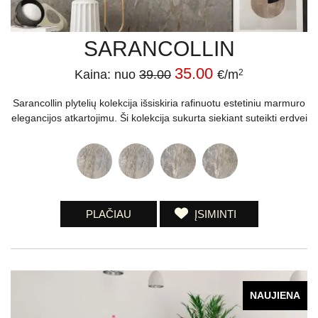
SARANCOLLIN
35.00
Kaina: nuo
39.00
€/m
2
Sarancollin plytelių kolekcija išsiskiria rafinuotu estetiniu marmuro
elegancijos atkartojimu. Ši kolekcija sukurta siekiant suteikti erdvei
PLAČIAU
ĮSIMINTI
NAUJIENA