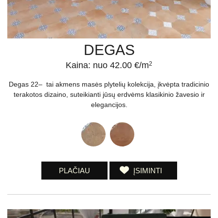
DEGAS
Kaina: nuo 42.00 €/m
2
Degas 22– tai akmens masės plytelių kolekcija, įkvėpta tradicinio
terakotos dizaino, suteikianti jūsų erdvėms klasikinio žavesio ir
elegancijos.
PLAČIAU
ĮSIMINTI