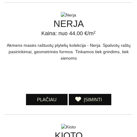
NERJA
Kaina: nuo 44.00 €/m
2
Akmens masės raštuotų plytelių kolekcija - Nerja. Spalvotų raštų
pasirinkimai, geometrinės formos. Tinkamos tiek grindims, tiek
sienoms
PLAČIAU
ĮSIMINTI
KIOTO