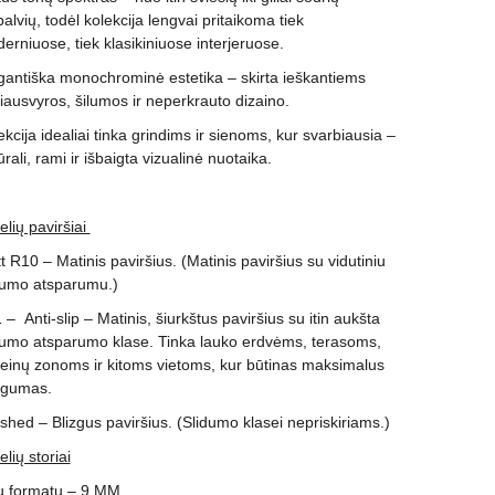
palvių, todėl kolekcija lengvai pritaikoma tiek
erniuose, tiek klasikiniuose interjeruose.
gantiška monochrominė estetika – skirta ieškantiems
iausvyros, šilumos ir neperkrauto dizaino.
ekcija idealiai tinka grindims ir sienoms, kur svarbiausia –
rali, rami ir išbaigta vizualinė nuotaika.
elių paviršiai
t R10 – Matinis paviršius. (Matinis paviršius su vidutiniu
dumo atsparumu.)
 – Anti-slip – Matinis, šiurkštus paviršius su itin aukšta
dumo atsparumo klase. Tinka lauko erdvėms, terasoms,
einų zonoms ir kitoms vietoms, kur būtinas maksimalus
gumas.
ished – Blizgus paviršius. (Slidumo klasei nepriskiriams.)
elių storiai
ų formatų – 9 MM