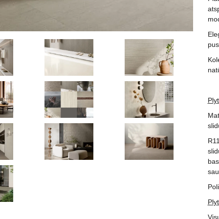
ats
mod
Ele
pus
Kol
natū
Plyt
Mat
sli
R11
sli
bas
sau
Pol
Plyt
Vis