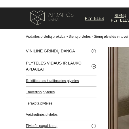
SIENŲ
PLYTELĖS
PLYTELĖ
Apdailos plytelių prekyba
>
Sienų plytelės
>
Sienų plytelės virtuvei
VINILINĖ GRINDŲ DANGA
PLYTELĖS VIDAUS IR LAUKO
APDAILAI
Rektifikuotos / kalibruotos plyteles
Travertino plytelės
Terakota plytelės
Veidrodinės plytelės
Plytelės pagal kainą