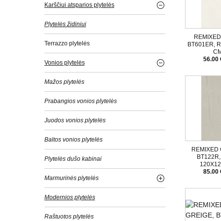
Karščiui atsparios plytelės
Plytelės židiniui
REMIXED 
Terrazzo plytelės
BT601ER, R
C
56.00 
Vonios plytelės
Mažos plytelės
Prabangios vonios plytelės
Juodos vonios plytelės
Baltos vonios plytelės
REMIXED 
BT122R,
Plytelės dušo kabinai
120X1
85.00 
Marmurinės plytelės
Modernios plytelės
Raštuotos plytelės