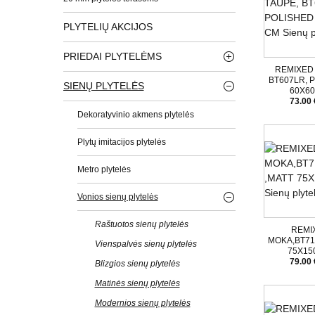
PLYTELIŲ AKCIJOS
PRIEDAI PLYTELĖMS
REMIXED
BT607LR, 
SIENŲ PLYTELĖS
60X6
73.00 
Dekoratyvinio akmens plytelės
Plytų imitacijos plytelės
Metro plytelės
Vonios sienų plytelės
Raštuotos sienų plytelės
REMI
MOKA,BT71
Vienspalvės sienų plytelės
75X15
79.00 
Blizgios sienų plytelės
Matinės sienų plytelės
Modernios sienų plytelės