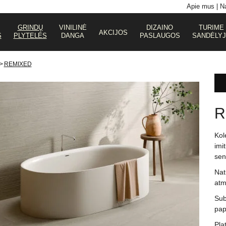
Apie mus
Na
GRINDŲ
VINILINĖ
DIZAINO
TURIME
AKCIJOS
S
PLYTELĖS
DANGA
PASLAUGOS
SANDĖLY
>
REMIXED
R
Kol
imi
sen
Nat
atm
Sub
pap
Plat