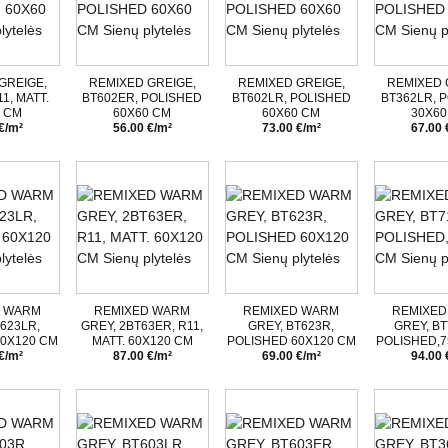
GREIGE,
REMIXED GREIGE,
REMIXED GREIGE,
REMIXED 
1, MATT.
BT602ER, POLISHED
BT602LR, POLISHED
BT362LR, 
0 CM
60X60 CM
60X60 CM
30X60
€/m²
56.00 €/m²
73.00 €/m²
67.00 
D WARM
REMIXED WARM
REMIXED WARM
REMIXED
623LR,
GREY, 2BT63ER, R11,
GREY, BT623R,
GREY, BT
60X120 CM
MATT. 60X120 CM
POLISHED 60X120 CM
POLISHED,7
€/m²
87.00 €/m²
69.00 €/m²
94.00 