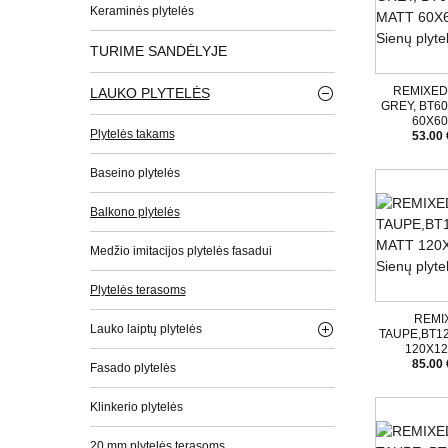
Keraminės plytelės
TURIME SANDĖLYJE
REMIXE
LAUKO PLYTELĖS
GREY, BT60
60X6
Plytelės takams
53.00 
Baseino plytelės
Balkono plytelės
Medžio imitacijos plytelės fasadui
Plytelės terasoms
REMI
Lauko laiptų plytelės
TAUPE,BT12
120X1
85.00 
Fasado plytelės
Klinkerio plytelės
20 mm plytelės terasoms