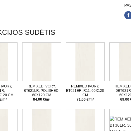
PAS
CIJOS SUDĖTIS
IVORY,
REMIXED IVORY,
REMIXED IVORY,
REMIXED 
1R,
BT621LR, POLISHED,
BT621ER, R11, 60X120
0BT621R
X120 CM
60X120 CM
CM
60X12
€/m²
84.00 €/m²
71.00 €/m²
69.00 