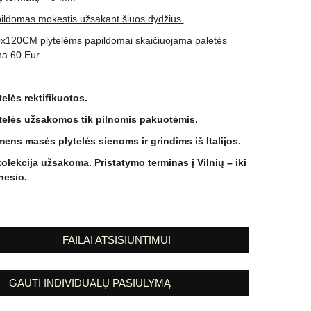
ildomas mokestis užsakant šiuos dydžius
x120CM plytelėms papildomai skaičiuojama paletės
na 60 Eur
telės rektifikuotos.
telės užsakomos tik pilnomis pakuotėmis.
ens masės plytelės sienoms ir grindims iš Italijos.
kolekcija užsakoma. Pristatymo terminas į Vilnių – iki
esio.
FAILAI ATSISIUNTIMUI
GAUTI INDIVIDUALŲ PASIŪLYMĄ