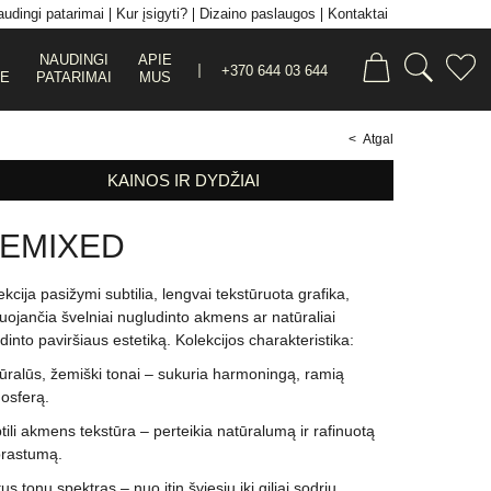
udingi patarimai
Kur įsigyti?
Dizaino paslaugos
Kontaktai
NAUDINGI
APIE
+370 644 03 644
JE
PATARIMAI
MUS
< Atgal
KAINOS IR DYDŽIAI
EMIXED
ekcija pasižymi subtilia, lengvai tekstūruota grafika,
tuojančia švelniai nugludinto akmens ar natūraliai
dinto paviršiaus estetiką. Kolekcijos charakteristika:
ūralūs, žemiški tonai – sukuria harmoningą, ramią
osferą.
tili akmens tekstūra – perteikia natūralumą ir rafinuotą
rastumą.
us tonų spektras – nuo itin šviesių iki giliai sodrių