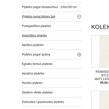
Plytelės pagal išmatavimus - 100x100 cm
Plytelės pagal kilmės šalį
KOLEK
Portugališkos plytelės
Ispaniškos plytelės
Itališkos plytelės
Plytelės pagal spalvą
Eglutės formos plytelės
REMIXED 
Apvalios plytelės
BT12
MATT,120
85.00 
Rombo plytelės
Skalūno efekto plytelės
Poliruotos / glazūruotos plytelės