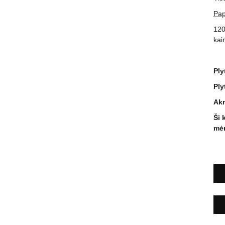
Pap
120
kai
Ply
Ply
Akm
Ši 
mėn