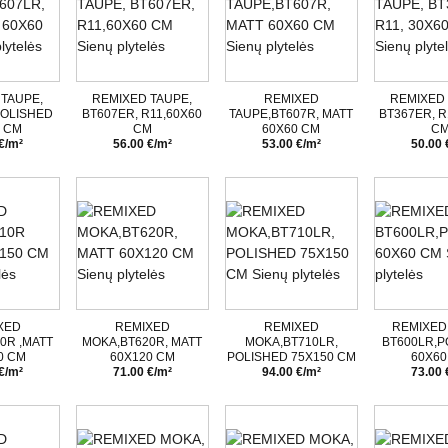
 TAUPE,
REMIXED TAUPE,
REMIXED
REMIXED 
POLISHED
BT607ER, R11,60X60
TAUPE,BT607R, MATT
BT367ER, R
0 CM
CM
60X60 CM
C
€/m²
56.00 €/m²
53.00 €/m²
50.00 
XED
REMIXED
REMIXED
REMIXED
0R ,MATT
MOKA,BT620R, MATT
MOKA,BT710LR,
BT600LR,P
0 CM
60X120 CM
POLISHED 75X150 CM
60X60
€/m²
71.00 €/m²
94.00 €/m²
73.00 