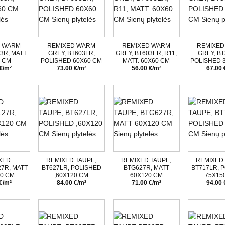
D WARM
REMIXED WARM
REMIXED WARM
REMIXED
3R, MATT
GREY, BT603LR,
GREY, BT603ER, R11,
GREY, BT
0 CM
POLISHED 60X60 CM
MATT. 60X60 CM
POLISHED 
€/m²
73.00 €/m²
56.00 €/m²
67.00 
XED
REMIXED TAUPE,
REMIXED TAUPE,
REMIXED 
7R, MATT
BT627LR, POLISHED
BTG627R, MATT
BT717LR, 
20 CM
,60X120 CM
60X120 CM
75X15
€/m²
84.00 €/m²
71.00 €/m²
94.00 