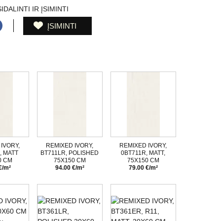
IDALINTI IR ĮSIMINTI
ĮSIMINTI
IVORY,
REMIXED IVORY,
REMIXED IVORY,
, MATT
BT711LR, POLISHED
0BT711R, MATT,
0 CM
75X150 CM
75X150 CM
€/m²
94.00 €/m²
79.00 €/m²