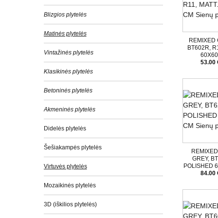
Blizgios plytelės
Matinės plytelės
REMIXED 
BT602R, R1
Vintažinės plytelės
60X6
53.00 
Klasikinės plytelės
Betoninės plytelės
Akmeninės plytelės
Didelės plytelės
Šešiakampės plytelės
REMIXE
GREY, BT
POLISHED 
Virtuvės plytelės
84.00 
Mozaikinės plytelės
3D (iškilios plytelės)