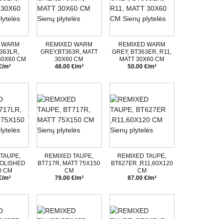
 WARM
REMIXED WARM
REMIXED WARM
363LR,
GREY,BT363R, MATT
GREY, BT363ER, R11,
30X60 CM
30X60 CM
MATT 30X60 CM
€/m²
48.00 €/m²
50.00 €/m²
TAUPE,
REMIXED TAUPE,
REMIXED TAUPE,
POLISHED
BT717R, MATT 75X150
BT627ER ,R11,60X120
0 CM
CM
CM
€/m²
79.00 €/m²
87.00 €/m²