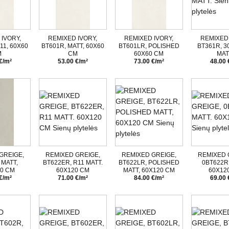
IVORY,
REMIXED IVORY,
REMIXED IVORY,
REMIXED 
11, 60X60
BT601R, MATT, 60X60
BT601LR, POLISHED
BT361R, 3
M
CM
60X60 CM
MAT
€/m²
53.00 €/m²
73.00 €/m²
48.00 
GREIGE,
REMIXED GREIGE,
REMIXED GREIGE,
REMIXED 
 MATT,
BT622ER, R11 MATT.
BT622LR, POLISHED
0BT622R,
20 CM
60X120 CM
MATT, 60X120 CM
60X12
€/m²
71.00 €/m²
84.00 €/m²
69.00 