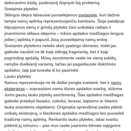
dekoravimo būdą, padėsiantį išspręsti šią problemą.
Svetainės plytelės
Stilingos idėjos labiausiai puoselėjamos
svetainėje
, kuri dažnai
tampa namų aplinką reprezentuojančiu kambariu. Šioje patalpoje
klijuojamos sienų ir grindų plytelės žavi unikaliais raštais ir
įmantriomis stiliaus idėjomis – tokios apdailos medžiagos lengvai
įsilies į aplinką ir papuoš Jūsų puoselėjamą namų erdvę.
Svetainės plytelėms neteks skirti ypatingo dėmesio, todėl jas
galėsite naudoti ne tik kaip stilingą fragmentą, bet ir kaip
pagrindinę apdailą. Mūsų asortimente rasite ne vieną subtilų,
ramybe dvelkiantį variantą, tačiau jei pageidausite išskirtinės
apdailos, taip pat turėsite iš ko pasirinkti.
Lauko plytelės
Namus reprezentuoja ne tik dailiai įrengta svetainė, bet ir
namų
eksterjeras
– suprasdami namo išorės apdailos svarbą, siūlome
Jums gausų lauko plytelių asortimentą. Šias apdailos medžiagas
galėsite pritaikyti fasadui, cokoliui, terasai, laiptams ar kitiems
lauke esantiems objektams. Originalūs sprendimai padės plėtoti
unikalų eksterjerą, o klasikinės apdailos medžiagos leis puoselėti
tradicinę namų aplinką. Renkantis lauko plyteles, labai svarbu
įsitikinti jų tvirtumu – pas mus rasite įvairioms klimato sąlygoms