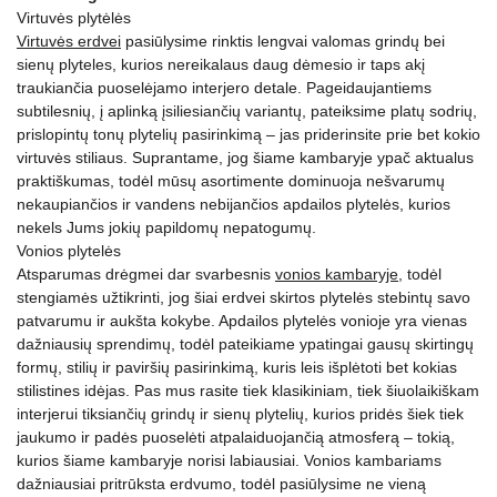
Virtuvės plytėlės
Virtuvės erdvei
pasiūlysime rinktis lengvai valomas grindų bei
sienų plyteles, kurios nereikalaus daug dėmesio ir taps akį
traukiančia puoselėjamo interjero detale. Pageidaujantiems
subtilesnių, į aplinką įsiliesiančių variantų, pateiksime platų sodrių,
prislopintų tonų plytelių pasirinkimą – jas priderinsite prie bet kokio
virtuvės stiliaus. Suprantame, jog šiame kambaryje ypač aktualus
praktiškumas, todėl mūsų asortimente dominuoja nešvarumų
nekaupiančios ir vandens nebijančios apdailos plytelės, kurios
nekels Jums jokių papildomų nepatogumų.
Vonios plytelės
Atsparumas drėgmei dar svarbesnis
vonios kambaryje
, todėl
stengiamės užtikrinti, jog šiai erdvei skirtos plytelės stebintų savo
patvarumu ir aukšta kokybe. Apdailos plytelės vonioje yra vienas
dažniausių sprendimų, todėl pateikiame ypatingai gausų skirtingų
formų, stilių ir paviršių pasirinkimą, kuris leis išplėtoti bet kokias
stilistines idėjas. Pas mus rasite tiek klasikiniam, tiek šiuolaikiškam
interjerui tiksiančių grindų ir sienų plytelių, kurios pridės šiek tiek
jaukumo ir padės puoselėti atpalaiduojančią atmosferą – tokią,
kurios šiame kambaryje norisi labiausiai. Vonios kambariams
dažniausiai pritrūksta erdvumo, todėl pasiūlysime ne vieną