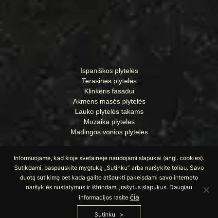
Ispaniškos plytelės
Terasinės plytelės
Klinkeris fasadui
Akmens masės plytelės
Lauko plytelės takams
Mozaika plytelės
Madingos vonios plytelės
Informuojame, kad šioje svetainėje naudojami slapukai (angl. cookies).
Sutikdami, paspauskite mygtuką „Sutinku“ arba naršykite toliau. Savo
duotą sutikimą bet kada galite atšaukti pakeisdami savo interneto
naršyklės nustatymus ir ištrindami įrašytus slapukus. Daugiau
čia
informacijos rasite
Sutinku
© Visos teisės saugomos UAB „Apdailos namai“