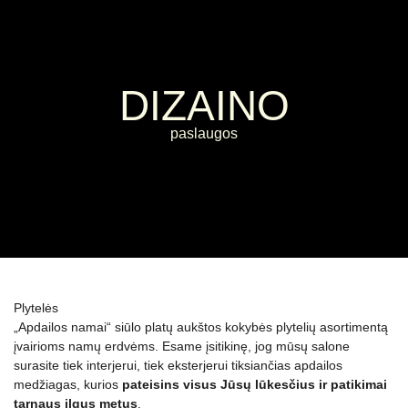
DIZAINO
paslaugos
Plytelės
„Apdailos namai“ siūlo platų aukštos kokybės plytelių asortimentą
įvairioms namų erdvėms. Esame įsitikinę, jog mūsų salone
surasite tiek interjerui, tiek eksterjerui tiksiančias apdailos
medžiagas, kurios
pateisins visus Jūsų lūkesčius ir patikimai
tarnaus ilgus metus
.