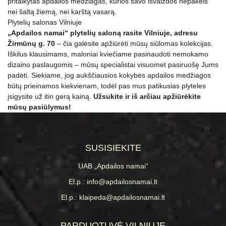
pritaikytas apdailos medžiagas, kurios savo išvaizdos nepakeis
nei šaltą žiemą, nei karštą vasarą.
Plytelių salonas Vilniuje
„Apdailos namai“ plytelių saloną rasite Vilniuje, adresu
Žirmūnų g. 70
– čia galėsite apžiūrėti mūsų siūlomas kolekcijas.
Iškilus klausimams, maloniai kviečiame pasinaudoti nemokamo
dizaino paslaugomis – mūsų specialistai visuomet pasiruošę Jums
padėti. Siekiame, jog aukščiausios kokybės apdailos medžiagos
būtų prieinamos kiekvienam, todėl pas mus patikusias plyteles
įsigysite už itin gerą kainą.
Užsukite ir iš arčiau apžiūrėkite
mūsų pasiūlymus!
SUSISIEKITE
UAB „Apdailos namai“
El.p.: info@apdailosnamai.lt
El.p.: klaipeda@apdailosnamai.lt
PARDUOTUVĖ VILNIUJE