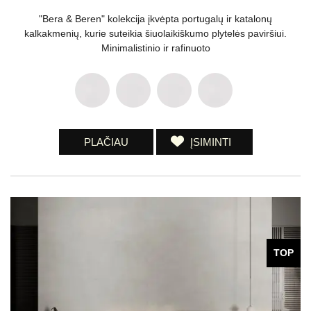
"Bera & Beren" kolekcija įkvėpta portugalų ir katalonų
kalkakmenių, kurie suteikia šiuolaikiškumo plytelės paviršiui.
Minimalistinio ir rafinuoto
PLAČIAU
ĮSIMINTI
TOP