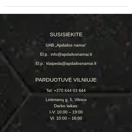
SUSISIEKITE
UAB „Apdailos namai“
El.p.: info@apdailosnamai.lt
El.p.: klaipeda@apdailosnamai.lt
PARDUOTUVĖ VILNIUJE
Tel. +370 644 03 644
Linkmenų g. 5, Vilnius
Darbo laikas:
I-V: 10:00 – 19:00
VI: 10:00 – 16:00