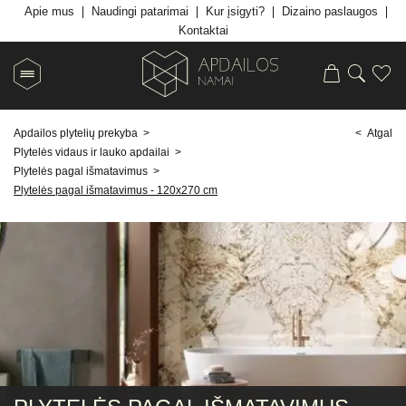
Apie mus
Naudingi patarimai
Kur įsigyti?
Dizaino paslaugos
Kontaktai
Apdailos plytelių prekyba
>
< Atgal
Plytelės vidaus ir lauko apdailai
>
Plytelės pagal išmatavimus
>
Plytelės pagal išmatavimus - 120x270 cm