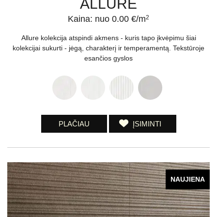
ALLURE
Kaina: nuo 0.00 €/m
2
Allure kolekcija atspindi akmens - kuris tapo įkvėpimu šiai
kolekcijai sukurti - jėgą, charakterį ir temperamentą. Tekstūroje
esančios gyslos
PLAČIAU
ĮSIMINTI
NAUJIENA