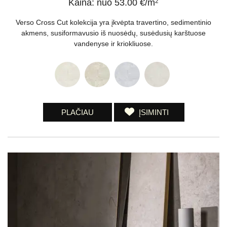
Kaina: nuo 53.00 €/m
2
Verso Cross Cut kolekcija yra įkvėpta travertino, sedimentinio
akmens, susiformavusio iš nuosėdų, susėdusių karštuose
vandenyse ir kriokliuose.
PLAČIAU
ĮSIMINTI