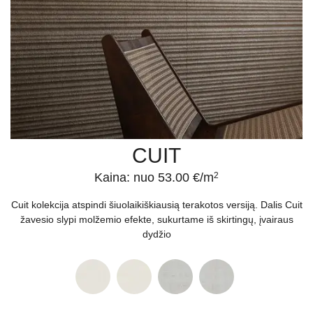
CUIT
Kaina: nuo 53.00 €/m
2
Cuit kolekcija atspindi šiuolaikiškiausią terakotos versiją. Dalis Cuit
žavesio slypi molžemio efekte, sukurtame iš skirtingų, įvairaus
dydžio