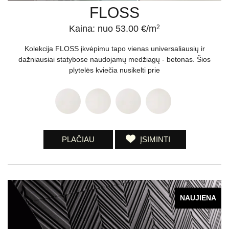
FLOSS
Kaina: nuo 53.00 €/m
2
Kolekcija FLOSS įkvėpimu tapo vienas universaliausių ir
dažniausiai statybose naudojamų medžiagų - betonas. Šios
plytelės kviečia nusikelti prie
PLAČIAU
ĮSIMINTI
NAUJIENA