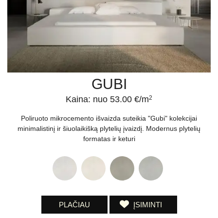
GUBI
Kaina: nuo 53.00 €/m
2
Poliruoto mikrocemento išvaizda suteikia "Gubi" kolekcijai
minimalistinį ir šiuolaikišką plytelių įvaizdį. Modernus plytelių
formatas ir keturi
PLAČIAU
ĮSIMINTI