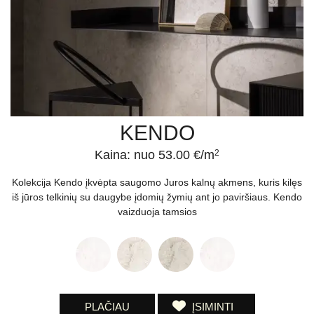
KENDO
Kaina: nuo 53.00 €/m
2
Kolekcija Kendo įkvėpta saugomo Juros kalnų akmens, kuris kilęs
iš jūros telkinių su daugybe įdomių žymių ant jo paviršiaus. Kendo
vaizduoja tamsios
PLAČIAU
ĮSIMINTI