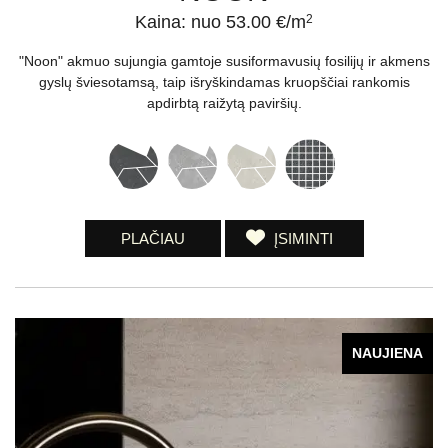
Kaina: nuo 53.00 €/m
2
"Noon" akmuo sujungia gamtoje susiformavusių fosilijų ir akmens
gyslų šviesotamsą, taip išryškindamas kruopščiai rankomis
apdirbtą raižytą paviršių.
PLAČIAU
ĮSIMINTI
NAUJIENA