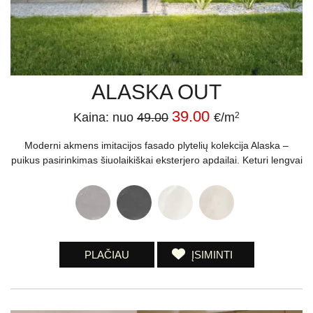
ALASKA OUT
39.00
Kaina: nuo
49.00
€/m
2
Moderni akmens imitacijos fasado plytelių kolekcija Alaska –
puikus pasirinkimas šiuolaikiškai eksterjero apdailai. Keturi lengvai
PLAČIAU
ĮSIMINTI