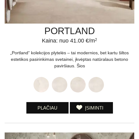
PORTLAND
Kaina: nuo 41.00 €/m
2
„Portland“ kolekcijos plytelės – tai modernios, bet kartu šiltos
estetikos pasirinkimas svetainei, įkvėptas natūralaus betono
paviršiaus. Šios
PLAČIAU
ĮSIMINTI