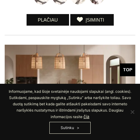
PLAČIAU
ĮSIMINTI
TOP
Informuojame, kad šioje svetainėje naudojami slapukai (angl. cookies).
Sutikdami, paspauskite mygtuką „Sutinku“ arba naršykite toliau. Savo
duotą sutikimą bet kada galite atšaukti pakeisdami savo interneto
naršyklės nustatymus ir ištrindami įrašytus slapukus. Daugiau
čia
informacijos rasite
Sutinku