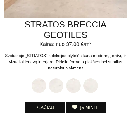
STRATOS BRECCIA
GEOTILES
Kaina: nuo 37.00 €/m
2
Svetainėje „STRATOS“ kolekcijos plytelės kuria modernų, erdvų ir
vizualiai lengvą interjerą. Didelio formato plokštės bei subtilūs
natūralaus akmens
PLAČIAU
ĮSIMINTI