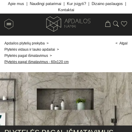
Apie mus
Naudingi patarimai
Kur įsigyti?
Dizaino paslaugos
Kontaktai
Apdailos plytelių prekyba
>
< Atgal
Plytelės vidaus ir lauko apdailai
>
Plytelės pagal išmatavimus
>
Plytelės pagal išmatavimus - 60x120 cm