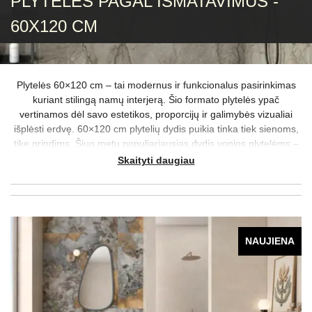
PLYTELĖS PAGAL IŠMATAVIMUS -
60X120 CM
Plytelės 60×120 cm – tai modernus ir funkcionalus pasirinkimas
kuriant stilingą namų interjerą. Šio formato plytelės ypač
vertinamos dėl savo estetikos, proporcijų ir galimybės vizualiai
išplėsti erdvę. 60×120 cm plytelių dydis puikia tinka tiek sienoms,
tike grindims. Šiuo metu populiariausias dydis vonios plytelėms –
60×120, kuris ne tik suteikia švaros ir tvarkos įspūdį, bet ir padeda
Skaityti daugiau
sukurti vientisą, modernų dizainą. Mūsų asortimente rasite įvairių
spalvų, raštų ir paviršių plytelių, pritaikytų skirtingiems stiliaus
poreikiams.
NAUJIENA