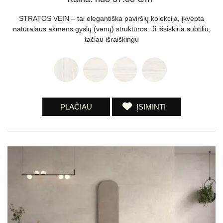
STRATOS VEIN – tai elegantiška paviršių kolekcija, įkvėpta
natūralaus akmens gyslų (venų) struktūros. Ji išsiskiria subtiliu,
tačiau išraiškingu
PLAČIAU
ĮSIMINTI