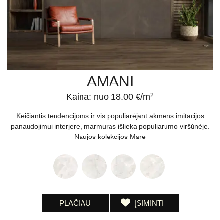
AMANI
Kaina: nuo 18.00 €/m
2
Keičiantis tendencijoms ir vis populiarėjant akmens imitacijos
panaudojimui interjere, marmuras išlieka populiarumo viršūnėje.
Naujos kolekcijos Mare
PLAČIAU
ĮSIMINTI