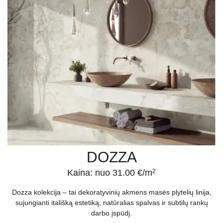
DOZZA
Kaina: nuo 31.00 €/m
2
Dozza kolekcija – tai dekoratyvinių akmens masės plytelių linija,
sujungianti itališką estetiką, natūralias spalvas ir subtilų rankų
darbo įspūdį.