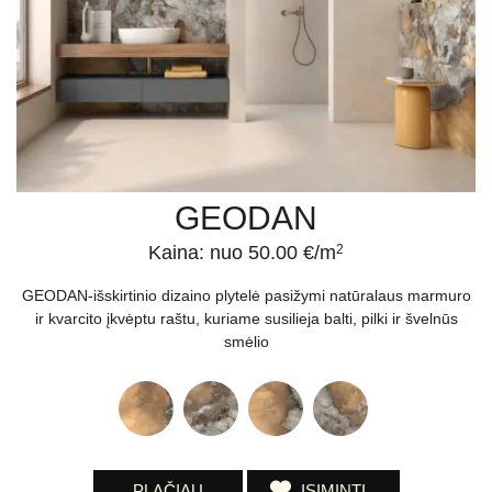
GEODAN
Kaina: nuo 50.00 €/m
2
GEODAN-išskirtinio dizaino plytelė pasižymi natūralaus marmuro
ir kvarcito įkvėptu raštu, kuriame susilieja balti, pilki ir švelnūs
smėlio
PLAČIAU
ĮSIMINTI