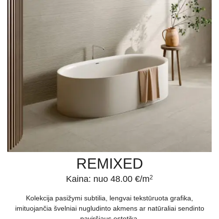
REMIXED
Kaina: nuo 48.00 €/m
2
Kolekcija pasižymi subtilia, lengvai tekstūruota grafika,
imituojančia švelniai nugludinto akmens ar natūraliai sendinto
paviršiaus estetiką.