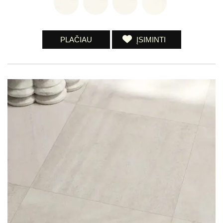
PLAČIAU
ĮSIMINTI