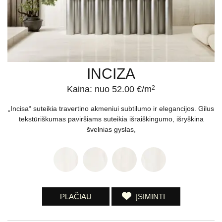
INCIZA
Kaina: nuo 52.00 €/m
2
„Incisa“ suteikia travertino akmeniui subtilumo ir elegancijos. Gilus
tekstūriškumas paviršiams suteikia išraiškingumo, išryškina
švelnias gyslas,
PLAČIAU
ĮSIMINTI