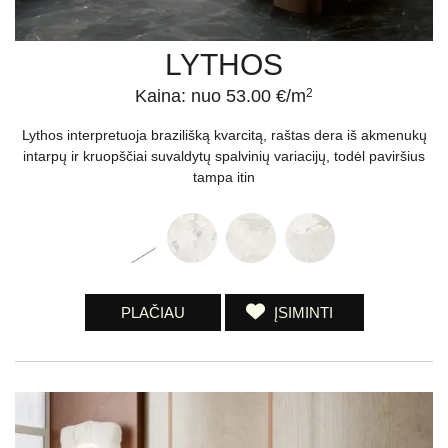
LYTHOS
Kaina: nuo 53.00 €/m
2
Lythos interpretuoja brazilišką kvarcitą, raštas dera iš akmenukų
intarpų ir kruopščiai suvaldytų spalvinių variacijų, todėl paviršius
tampa itin
PLAČIAU
ĮSIMINTI