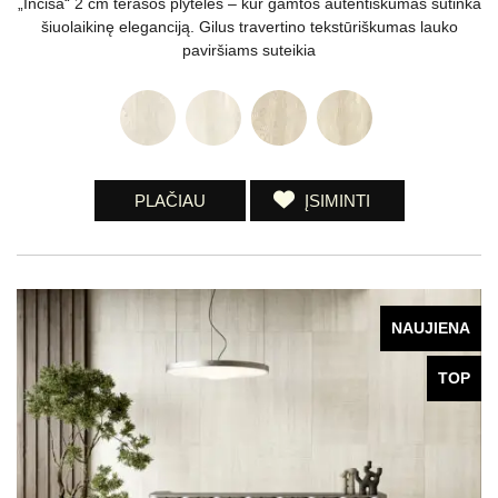
„Incisa“ 2 cm terasos plytelės – kur gamtos autentiškumas sutinka
šiuolaikinę eleganciją. Gilus travertino tekstūriškumas lauko
paviršiams suteikia
PLAČIAU
ĮSIMINTI
NAUJIENA
TOP