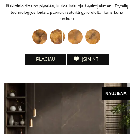
Išskirtinio dizaino plytelės, kurios imituoja švytintį akmenį. Plytelių
technologijos leidžia paviršiui suteikti gylio eleftą, kuris kuria
unikalų
PLAČIAU
ĮSIMINTI
NAUJIENA