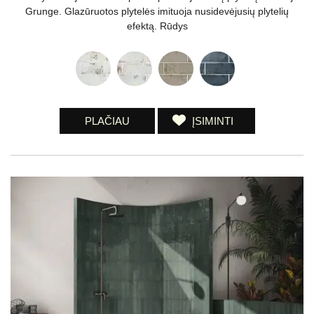
Grunge. Glazūruotos plytelės imituoja nusidevėjusių plytelių
efektą. Rūdys
PLAČIAU
ĮSIMINTI