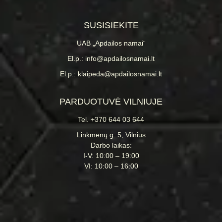
SUSISIEKITE
UAB „Apdailos namai“
El.p.: info@apdailosnamai.lt
El.p.: klaipeda@apdailosnamai.lt
PARDUOTUVĖ VILNIUJE
Tel. +370 644 03 644
Linkmenų g. 5, Vilnius
Darbo laikas:
I-V: 10:00 – 19:00
VI: 10:00 – 16:00