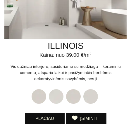
Metro plyteles galite apžiūrėti ir mūsų salone Vilniuje ir
Gargžduose. Čia jūsų laukia itin plati
sienų plytelių
kolekcija! Mūsų
dizaineriai padės jums išsirinkti ir prie jūsų pasirinkimo derančias
grindų plyteles bei parinks kontrastingą (o gal ir nebūtinai?)
glaistą.
ILLINOIS
Kaina: nuo 39.00 €/m
2
Vis dažniau interjere, susiduriame su medžiaga – keraminiu
cementu, atsparia laikui ir pasižyminčia beribėmis
dekoratyvinėmis savybėmis, nes ji
PLAČIAU
ĮSIMINTI