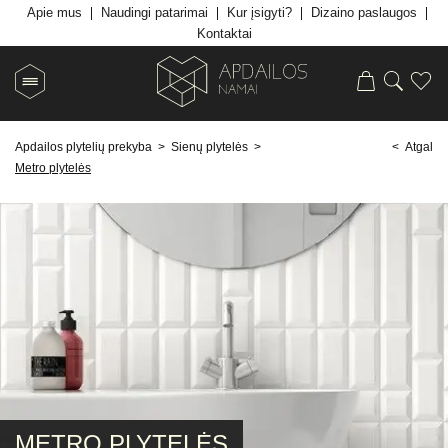
Apie mus
Naudingi patarimai
Kur įsigyti?
Dizaino paslaugos
Kontaktai
Apdailos plytelių prekyba
>
Sienų plytelės
>
< Atgal
Metro plytelės
METRO PLYTELĖS