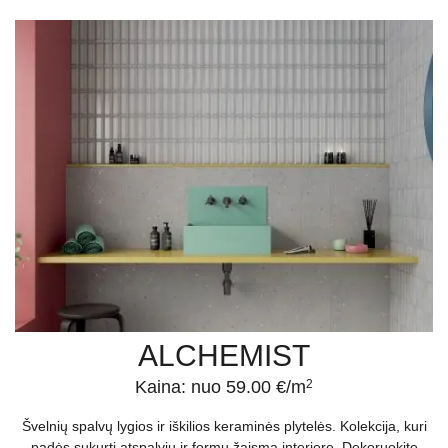
ALCHEMIST
Kaina: nuo 59.00 €/m
2
Švelnių spalvų lygios ir iškilios keraminės plytelės. Kolekcija, kuri
padės sukurti atspalvių ir formų žaismą interjere. Dekoruokite