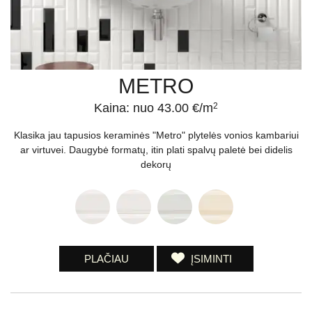
METRO
Kaina: nuo 43.00 €/m
2
Klasika jau tapusios keraminės "Metro" plytelės vonios kambariui
ar virtuvei. Daugybė formatų, itin plati spalvų paletė bei didelis
dekorų
PLAČIAU
ĮSIMINTI