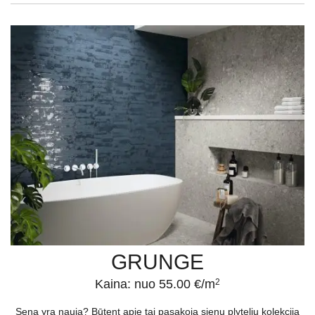
GRUNGE
Kaina: nuo 55.00 €/m
2
Sena yra nauja? Būtent apie tai pasakoja sienų plytelių kolekcija