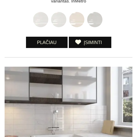
variantas. InMetro
PLAČIAU
ĮSIMINTI