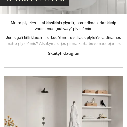
Metro plytelės – tai klasikinis plytelių sprendimas, dar kitaip
vadinamas „subway” plytelėmis.
Jums gali kilti klausimas, kodėl metro stiliaus plytelės vadinamos
metro plytelėmis? Atsakymas: jos pirmą kartą buvo naudojamos
Niujorko metro stotyse. Kai 1904 m. dizaineriams buvo pavesta
Skaityti daugiau
suprojektuoti paviršių, kuris būtų nereiklus ir šviesus pirmajai
metro stočiai – taip ir gimė metro plytelė.
Žinome, kad klasikinės baltos keraminės metro plytelės niekada
neišeis iš mados, tačiau tai nereiškia, kad negalime ieškoti būdų,
kaip tai pagyvinti! Viena iš dabartinių tendencijų, suteikiančių šiai
nesenstančiajai plytelei naują išvaizdą, yra kontrastingo glaisto
naudojimas su metro plytele!
Baltas metro plyteles, kaip ir beveik visas metro plyteles, ypač
lengva išlaikyti švarias, naudojant daug mažiau priežiūros nei
tikitės. Kadangi keraminės plytelės yra atsparios dėmėms ir tai,
kad glazūra nesugeria purvo, turite puikią kombinaciją, kad daiktai
būtų švarūs ir balti.