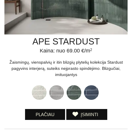
APE STARDUST
Kaina: nuo 69.00 €/m
2
Žaismingų, vienspalvių ir itin blizgių plytelių kolekcija Stardust
pagyvins interjerą, suteiks neįprasto spindėjimo. Blizgučiai,
imituojantys
PLAČIAU
ĮSIMINTI