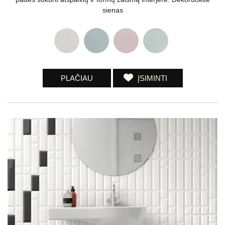
sienas
PLAČIAU
ĮSIMINTI