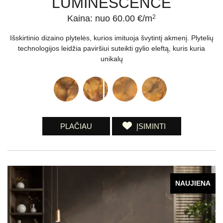
LUMINESCENCE
Kaina: nuo 60.00 €/m
2
Išskirtinio dizaino plytelės, kurios imituoja švytintį akmenį. Plytelių
technologijos leidžia paviršiui suteikti gylio eleftą, kuris kuria
unikalų
PLAČIAU
ĮSIMINTI
NAUJIENA