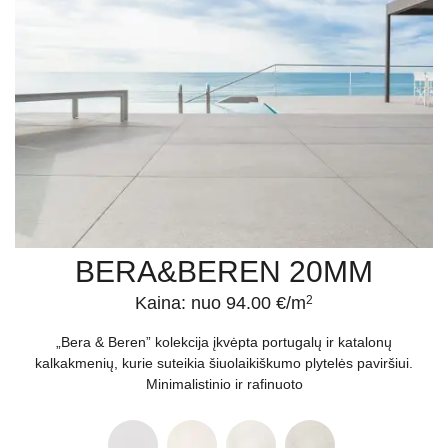
BERA&BEREN 20MM
Kaina: nuo 94.00 €/m
2
„Bera & Beren” kolekcija įkvėpta portugalų ir katalonų
kalkakmenių, kurie suteikia šiuolaikiškumo plytelės paviršiui.
Minimalistinio ir rafinuoto