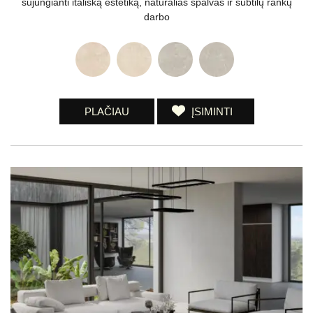
sujungianti itališką estetiką, natūralias spalvas ir subtilų rankų
darbo
PLAČIAU
ĮSIMINTI