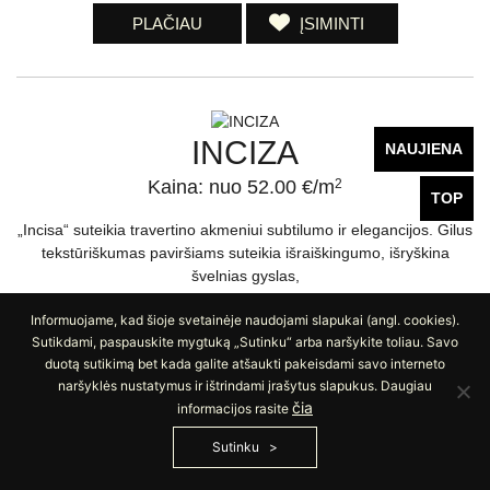
PLAČIAU
ĮSIMINTI
INCIZA
NAUJIENA
Kaina: nuo 52.00 €/m
2
TOP
„Incisa“ suteikia travertino akmeniui subtilumo ir elegancijos. Gilus
tekstūriškumas paviršiams suteikia išraiškingumo, išryškina
švelnias gyslas,
Informuojame, kad šioje svetainėje naudojami slapukai (angl. cookies).
Sutikdami, paspauskite mygtuką „Sutinku“ arba naršykite toliau. Savo
duotą sutikimą bet kada galite atšaukti pakeisdami savo interneto
naršyklės nustatymus ir ištrindami įrašytus slapukus. Daugiau
čia
informacijos rasite
PLAČIAU
ĮSIMINTI
Sutinku