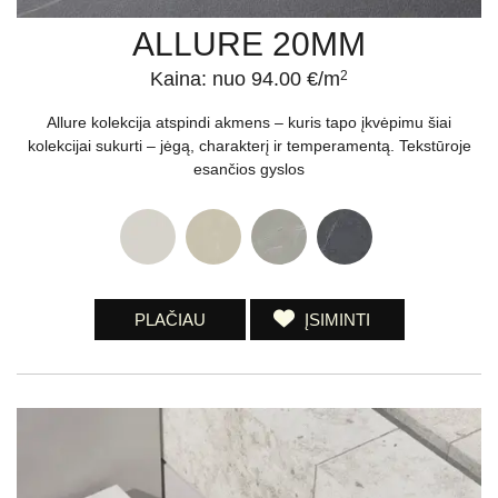
ALLURE 20MM
Kaina: nuo 94.00 €/m
2
Allure kolekcija atspindi akmens – kuris tapo įkvėpimu šiai
kolekcijai sukurti – jėgą, charakterį ir temperamentą. Tekstūroje
esančios gyslos
PLAČIAU
ĮSIMINTI