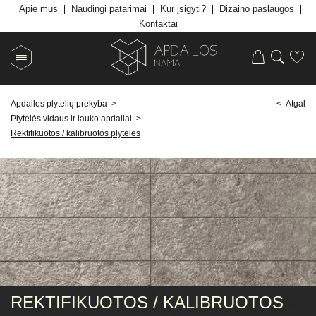
Apie mus
Naudingi patarimai
Kur įsigyti?
Dizaino paslaugos
Kontaktai
Apdailos plytelių prekyba
>
< Atgal
Plytelės vidaus ir lauko apdailai
>
Rektifikuotos / kalibruotos plyteles
REKTIFIKUOTOS / KALIBRUOTOS