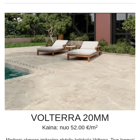
VOLTERRA 20MM
Kaina: nuo 52.00 €/m
2
Moderni akmens imitacijos plytelių kolekcija Volterra. Trys lengvai