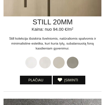
STILL 20MM
Kaina: nuo 94.00 €/m
2
Still kolekcija išsiskiria švelniomis, natūraliomis spalvomis ir
minimalistine estetika, kuri kuria tylų, subalansuotą foną
kasdieniam gyvenimui.
PLAČIAU
ĮSIMINTI