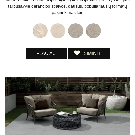
tarpusavyje derančios spalvos, gausus, populiariausių formatų
pasirinkimas leis
PLAČIAU
ĮSIMINTI