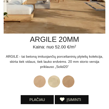
ARGILE 20MM
Kaina: nuo 52.00 €/m
2
ARGILE - tai betoną imituojančių porcelianinių plytelių kolekcija,
skirta tiek vidaus, tiek lauko erdvėms. 20 mm storio versija
priklauso „Solid20“
PLAČIAU
ĮSIMINTI