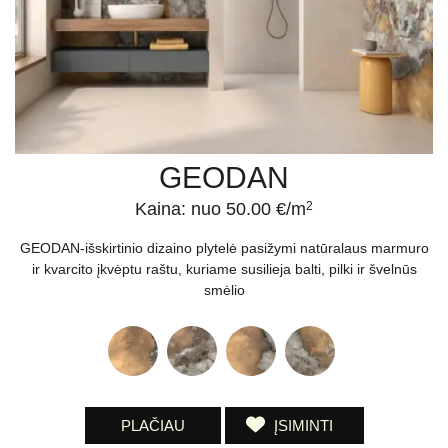
(kalibruotos plytelės) yra praktiškas ir stilingas pasirinkimas
norintiems įsirengti ilgaamžius ir modernius grindų ar sienų
apdailos elementus savo namuose ar viešosiose patalpose.
Kviečiame peržiūrėti susijusias kolekcijas!
GEODAN
Kaina: nuo 50.00 €/m
2
GEODAN-išskirtinio dizaino plytelė pasižymi natūralaus marmuro
ir kvarcito įkvėptu raštu, kuriame susilieja balti, pilki ir švelnūs
smėlio
PLAČIAU
ĮSIMINTI