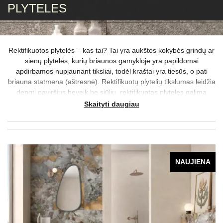
PLYTELES
Rektifikuotos plytelės – kas tai? Tai yra aukštos kokybės grindų ar
sienų plytelės, kurių briaunos gamykloje yra papildomai
apdirbamos nupjaunant tiksliai, todėl kraštai yra tiesūs, o pati
briauna statmena (aštresnė). Rektifikuotų plytelių tikslumas leidžia
dengti paviršius beveik be siūlių, rektifikuotas plyteles galima
klijuoti su 1-2 mm siūle. Tokiu atveju užtikrinsite estetišką ir subtilų
Skaityti daugiau
vaizdą.
Rektifikuota plytelė yra ypatingai populiari moderniuose
interjeruose, kur dominuoja minimalizmas ir švarios linijos. Šios
plytelės gali būti naudojamos tiek grindims, tiek sienoms,
pritaikant įvairius dizaino stilius, nuo urbanistinio iki minimalistinio.
NAUJIENA
Rektifikuotos plytelės dažnai pasižymi dideliu atsparumu drėgmei,
dėl to yra tinkamos naudoti vonios kambariuose arba virtuvėse.
Be to, jų tvirtumas ir ilgaamžiškumas užtikrina ilgalaikį naudojimą
be didelių remonto poreikių.
Didelio pirkėjų dėmesio sulaukiančios rektifikuotos plytelės