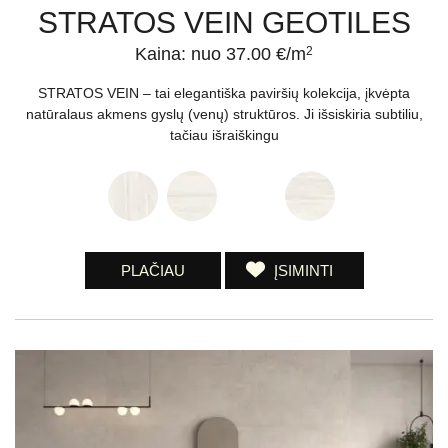
STRATOS VEIN GEOTILES
Kaina: nuo 37.00 €/m
2
STRATOS VEIN – tai elegantiška paviršių kolekcija, įkvėpta
natūralaus akmens gyslų (venų) struktūros. Ji išsiskiria subtiliu,
tačiau išraiškingu
PLAČIAU
ĮSIMINTI