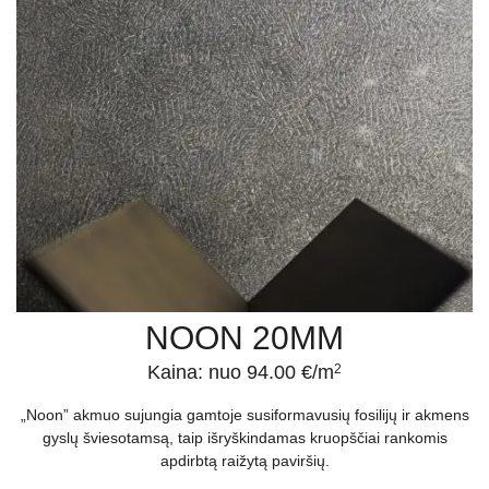
NOON 20MM
Kaina: nuo 94.00 €/m
2
„Noon” akmuo sujungia gamtoje susiformavusių fosilijų ir akmens
gyslų šviesotamsą, taip išryškindamas kruopščiai rankomis
apdirbtą raižytą paviršių.