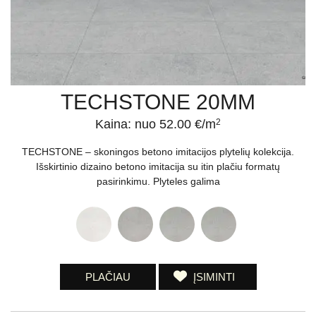
TECHSTONE 20MM
Kaina: nuo 52.00 €/m
2
TECHSTONE – skoningos betono imitacijos plytelių kolekcija.
Išskirtinio dizaino betono imitacija su itin plačiu formatų
pasirinkimu. Plyteles galima
PLAČIAU
ĮSIMINTI