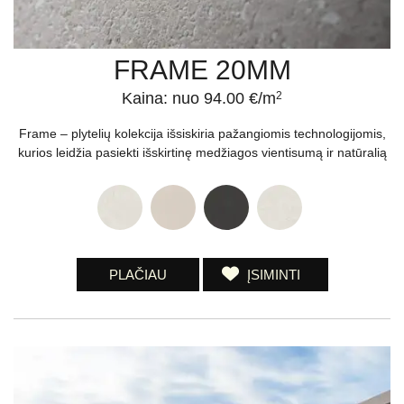
FRAME 20MM
Kaina: nuo 94.00 €/m
2
Frame – plytelių kolekcija išsiskiria pažangiomis technologijomis,
kurios leidžia pasiekti išskirtinę medžiagos vientisumą ir natūralią
PLAČIAU
ĮSIMINTI