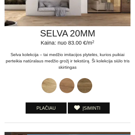
SELVA 20MM
Kaina: nuo 83.00 €/m
2
Selva kolekcija – tai medžio imitacijos plytelės, kurios puikiai
perteikia natūralaus medžio grožį ir tekstūrą. Ši kolekcija siūlo tris
skirtingas
PLAČIAU
ĮSIMINTI