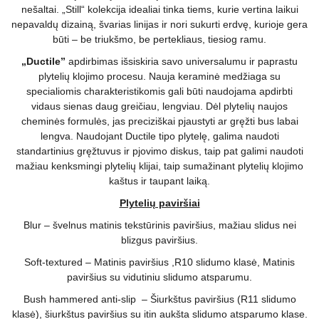
nešaltai. „Still“ kolekcija idealiai tinka tiems, kurie vertina laikui
nepavaldų dizainą, švarias linijas ir nori sukurti erdvę, kurioje gera
būti – be triukšmo, be pertekliaus, tiesiog ramu.
„Ductile”
apdirbimas išsiskiria savo universalumu ir paprastu
plytelių klojimo procesu. Nauja keraminė medžiaga su
specialiomis charakteristikomis gali būti naudojama apdirbti
vidaus sienas daug greičiau, lengviau. Dėl plytelių naujos
cheminės formulės, jas preciziškai pjaustyti ar gręžti bus labai
lengva. Naudojant Ductile tipo plytelę, galima naudoti
standartinius gręžtuvus ir pjovimo diskus, taip pat galimi naudoti
mažiau kenksmingi plytelių klijai, taip sumažinant plytelių klojimo
kaštus ir taupant laiką.
Plytelių paviršiai
Blur – švelnus matinis tekstūrinis paviršius, mažiau slidus nei
blizgus paviršius.
Soft-textured – Matinis paviršius ,R10 slidumo klasė, Matinis
paviršius su vidutiniu slidumo atsparumu.
Bush hammered anti-slip – Šiurkštus paviršius (R11 slidumo
klasė), šiurkštus paviršius su itin aukšta slidumo atsparumo klase.