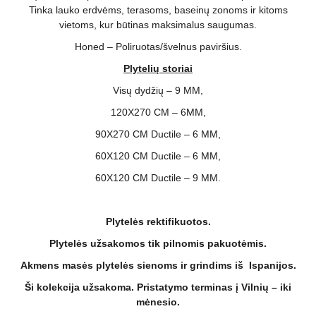
Tinka lauko erdvėms, terasoms, baseinų zonoms ir kitoms
vietoms, kur būtinas maksimalus saugumas.
Honed – Poliruotas/švelnus paviršius.
Plytelių storiai
Visų dydžių – 9 MM,
120X270 CM – 6MM,
90X270 CM Ductile – 6 MM,
60X120 CM Ductile – 6 MM,
60X120 CM Ductile – 9 MM.
Plytelės rektifikuotos.
Plytelės užsakomos tik pilnomis pakuotėmis.
Akmens masės plytelės sienoms ir grindims iš Ispanijos.
Ši kolekcija užsakoma. Pristatymo terminas į Vilnių – iki
mėnesio.