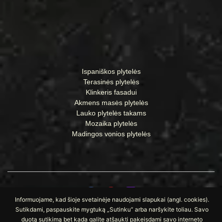
Ispaniškos plytelės
Terasinės plytelės
Klinkeris fasadui
Akmens masės plytelės
Lauko plytelės takams
Mozaika plytelės
Madingos vonios plytelės
Informuojame, kad šioje svetainėje naudojami slapukai (angl. cookies).
Sutikdami, paspauskite mygtuką „Sutinku“ arba naršykite toliau. Savo
© Visos teisės saugomos UAB „Apdailos namai“
duotą sutikimą bet kada galite atšaukti pakeisdami savo interneto