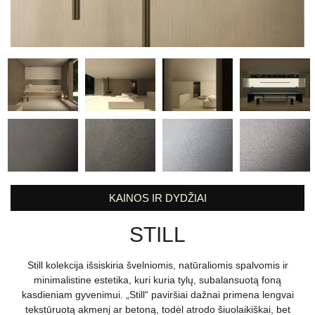
KAINOS IR DYDŽIAI
STILL
Still kolekcija išsiskiria švelniomis, natūraliomis spalvomis ir
minimalistine estetika, kuri kuria tylų, subalansuotą foną
kasdieniam gyvenimui. „Still“ paviršiai dažnai primena lengvai
tekstūruotą akmenį ar betoną, todėl atrodo šiuolaikiškai, bet