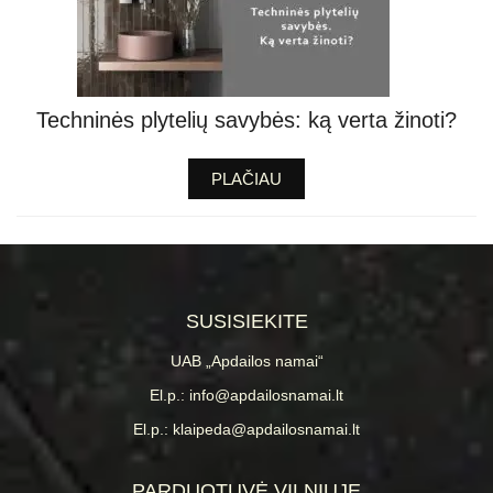
Techninės plytelių savybės: ką verta žinoti?
PLAČIAU
SUSISIEKITE
UAB „Apdailos namai“
El.p.: info@apdailosnamai.lt
El.p.: klaipeda@apdailosnamai.lt
PARDUOTUVĖ VILNIUJE