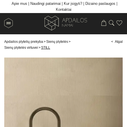
Apie mus
Naudingi patarimai
Kur įsigyti?
Dizaino paslaugos
Kontaktai
Apdailos plytelių prekyba
>
Sienų plytelės
>
< Atgal
Sienų plytelės virtuvei
>
STILL