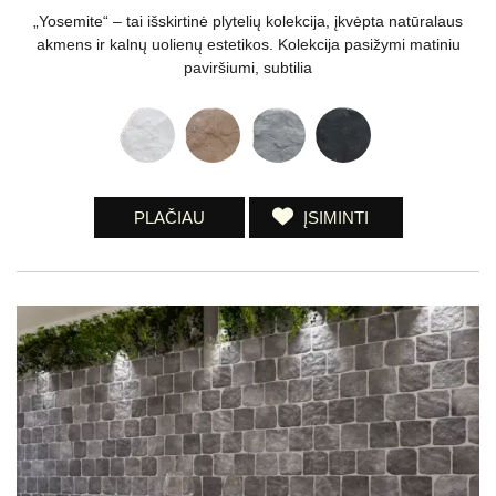
„Yosemite“ – tai išskirtinė plytelių kolekcija, įkvėpta natūralaus
akmens ir kalnų uolienų estetikos. Kolekcija pasižymi matiniu
paviršiumi, subtilia
PLAČIAU
ĮSIMINTI