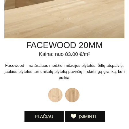
FACEWOOD 20MM
Kaina: nuo 83.00 €/m
2
Facewood – natūralaus medžio imitacijos plytelės. Šiltų atspalvių,
jaukios plytelės turi unikalų plytelių paviršių ir skirtingą grafiką, kuri
puikiai
PLAČIAU
ĮSIMINTI