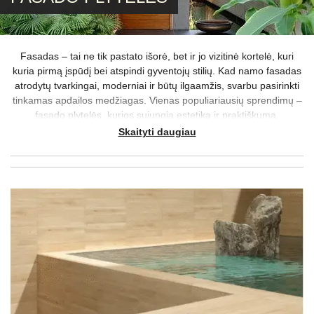
Fasadas – tai ne tik pastato išorė, bet ir jo vizitinė kortelė, kuri
kuria pirmą įspūdį bei atspindi gyventojų stilių. Kad namo fasadas
atrodytų tvarkingai, moderniai ir būtų ilgaamžis, svarbu pasirinkti
tinkamas apdailos medžiagas. Vienas populiariausių sprendimų –
fasado plytelės, kurios sujungia estetiką ir praktiškumą.
Skaityti daugiau
„Apdailos namai“ klientams siūlo kruopščiai atrinktą
lauko plytelių
ir konkrečiai – fasado plytelių – asortimentą, tinkantį tiek naujos
statybos, tiek renovuojamiems namams. Čia rasite ne tik klasikinio
dizaino sprendimų, bet ir šiuolaikiškų variantų: akmens masės,
betoninių, skalūno,
medžio imitacijos plytelių
ir kitų tipų plytelių,
išsiskiriančių aukšta kokybe bei tvarumu.
Abejojantiems dėl vieno ar kito sprendimo siūlome pasikonsultuoti
– mielai pagelbėsime Jums renkantis plyteles fasadui.
Plytelės fasadui prieinama kaina siūlomos „Apdailos namai“
salone Vilniuje – kviečiame užsukti ir apsižvalgyti!