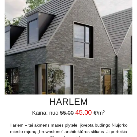
HARLEM
45.00
Kaina: nuo
55.00
€/m
2
Harlem – tai akmens masės plytelė, įkvėpta būdingo Niujorko
miesto rajonų „brownstone“ architektūros stiliaus. Ji perteikia