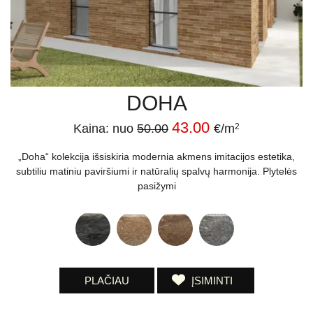
DOHA
43.00
Kaina: nuo
50.00
€/m
2
„Doha“ kolekcija išsiskiria modernia akmens imitacijos estetika,
subtiliu matiniu paviršiumi ir natūralių spalvų harmonija. Plytelės
pasižymi
PLAČIAU
ĮSIMINTI