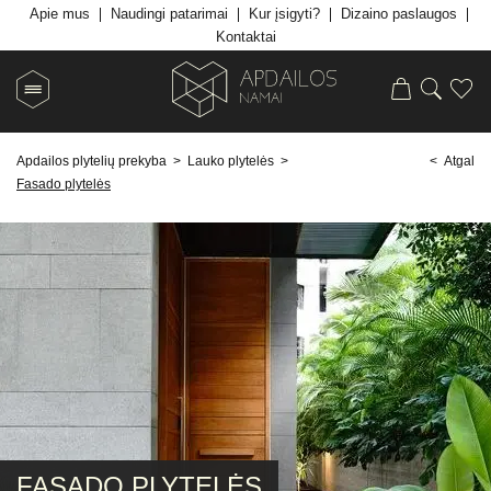
Apie mus
Naudingi patarimai
Kur įsigyti?
Dizaino paslaugos
Kontaktai
Apdailos plytelių prekyba
>
Lauko plytelės
>
< Atgal
Fasado plytelės
FASADO PLYTELĖS