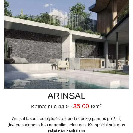
ARINSAL
35.00
Kaina: nuo
44.00
€/m
2
Arinsal fasadinės plytelės atiduoda duoklę gamtos grožiui,
įkvėptos akmens ir jo natūralios tekstūros. Kruopščiai sukurtos
reljefinės paviršiaus