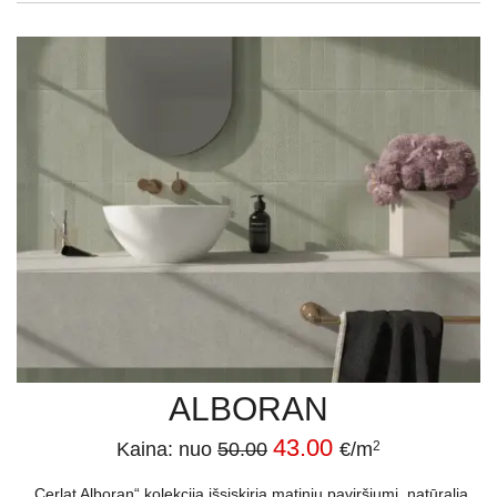
ALBORAN
43.00
Kaina: nuo
50.00
€/m
2
„Cerlat Alboran“ kolekcija išsiskiria matiniu paviršiumi, natūralia