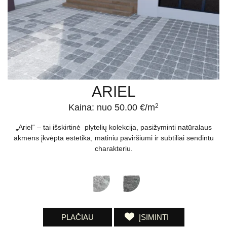
ARIEL
Kaina: nuo 50.00 €/m
2
„Ariel“ – tai išskirtinė plytelių kolekcija, pasižyminti natūralaus
akmens įkvėpta estetika, matiniu paviršiumi ir subtiliai sendintu
charakteriu.
PLAČIAU
ĮSIMINTI