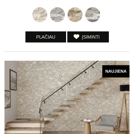
PLAČIAU
ĮSIMINTI
NAUJIENA