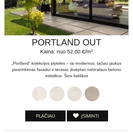
PORTLAND OUT
Kaina: nuo 52.00 €/m
2
„Portland“ kolekcijos plytelės – tai modernus, tačiau jaukus
pasirinkimas fasadui ir terasai, įkvėptas natūralaus betono
estetikos. Šios itališkos
PLAČIAU
ĮSIMINTI