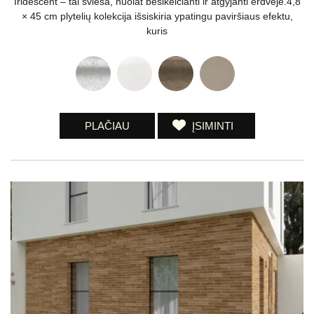
Iridescent – tai šviesa, nuolat besikeičianti ir atgyjanti erdvėje.4,8
× 45 cm plytelių kolekcija išsiskiria ypatingu paviršiaus efektu,
kuris
PLAČIAU
ĮSIMINTI