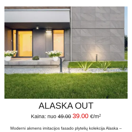
ALASKA OUT
39.00
Kaina: nuo
49.00
€/m
2
Moderni akmens imitacijos fasado plytelių kolekcija Alaska –