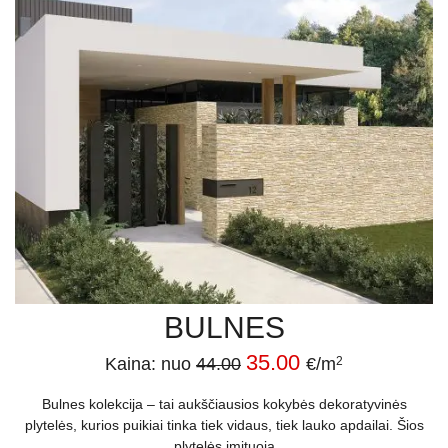
BULNES
35.00
Kaina: nuo
44.00
€/m
2
Bulnes kolekcija – tai aukščiausios kokybės dekoratyvinės
plytelės, kurios puikiai tinka tiek vidaus, tiek lauko apdailai. Šios
plytelės imituoja