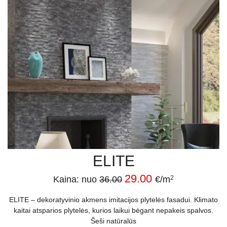
ELITE
29.00
Kaina: nuo
36.00
€/m
2
ELITE – dekoratyvinio akmens imitacijos plytelės fasadui. Klimato
kaitai atsparios plytelės, kurios laikui bėgant nepakeis spalvos.
Šeši natūralūs