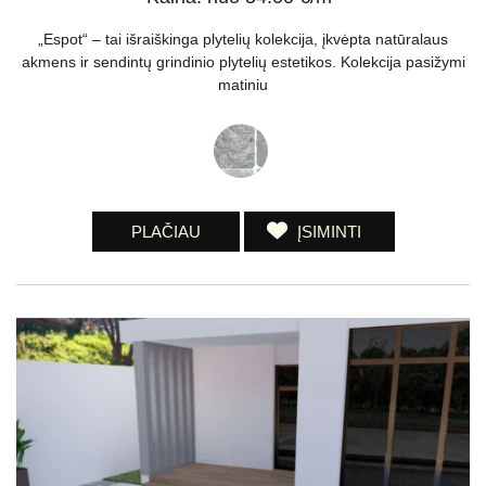
„Espot“ – tai išraiškinga plytelių kolekcija, įkvėpta natūralaus
akmens ir sendintų grindinio plytelių estetikos. Kolekcija pasižymi
matiniu
PLAČIAU
ĮSIMINTI