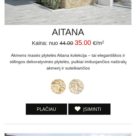
AITANA
35.00
Kaina: nuo
44.00
€/m
2
Akmens masės plytelės Aitana kolekcija – tai elegantiškos ir
stilingos dekoratyvinės plytelės, puikiai imituojančios natūralų
akmenį ir suteikiančios
PLAČIAU
ĮSIMINTI