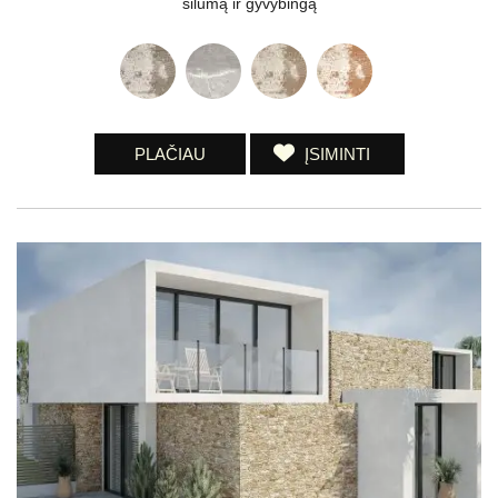
šilumą ir gyvybingą
PLAČIAU
ĮSIMINTI