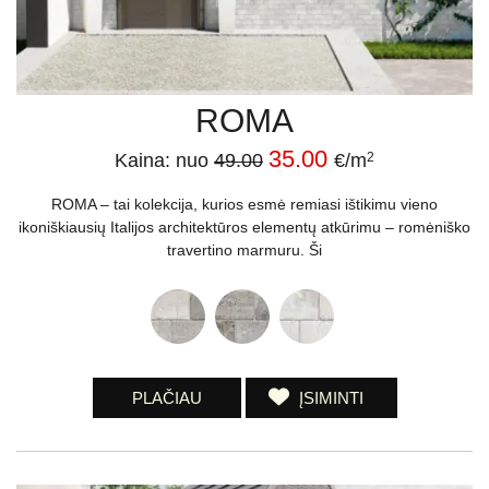
ROMA
35.00
Kaina: nuo
49.00
€/m
2
ROMA – tai kolekcija, kurios esmė remiasi ištikimu vieno
ikoniškiausių Italijos architektūros elementų atkūrimu – romėniško
travertino marmuru. Ši
PLAČIAU
ĮSIMINTI