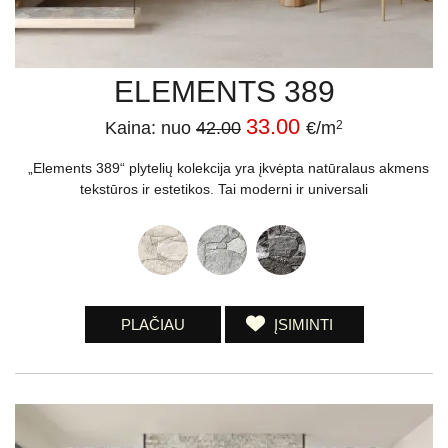
ELEMENTS 389
33.00
Kaina: nuo
42.00
€/m
2
„Elements 389“ plytelių kolekcija yra įkvėpta natūralaus akmens
tekstūros ir estetikos. Tai moderni ir universali
PLAČIAU
ĮSIMINTI