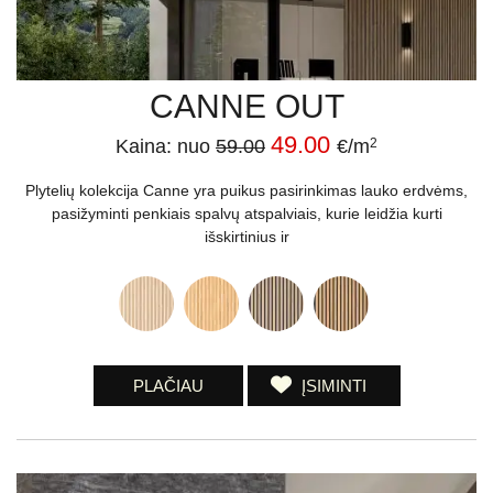
CANNE OUT
49.00
Kaina: nuo
59.00
€/m
2
Plytelių kolekcija Canne yra puikus pasirinkimas lauko erdvėms,
pasižyminti penkiais spalvų atspalviais, kurie leidžia kurti
išskirtinius ir
PLAČIAU
ĮSIMINTI