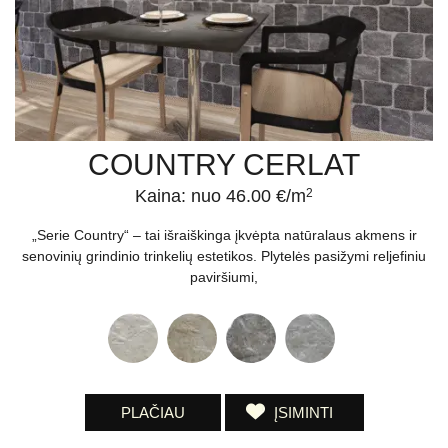
COUNTRY CERLAT
Kaina: nuo 46.00 €/m
2
„Serie Country“ – tai išraiškinga įkvėpta natūralaus akmens ir
senovinių grindinio trinkelių estetikos. Plytelės pasižymi reljefiniu
paviršiumi,
PLAČIAU
ĮSIMINTI