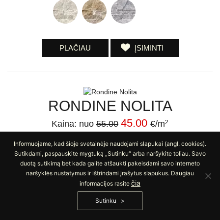
PLAČIAU
ĮSIMINTI
RONDINE NOLITA
45.00
Kaina: nuo
55.00
€/m
2
Akmens masės fasadinės plytelės. Niekad nesenstantis,
Informuojame, kad šioje svetainėje naudojami slapukai (angl. cookies).
Sutikdami, paspauskite mygtuką „Sutinku“ arba naršykite toliau. Savo
modernus dizainas, plati spalvų gausa - kolekcijos Nolita deriniai
duotą sutikimą bet kada galite atšaukti pakeisdami savo interneto
leis išsirinkti
naršyklės nustatymus ir ištrindami įrašytus slapukus. Daugiau
čia
informacijos rasite
Sutinku