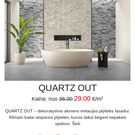
QUARTZ OUT
29.00
Kaina: nuo
36.00
€/m
2
QUARTZ OUT – dekoratyvinio akmens imitacijos plytelės fasadui.
Klimato kaitai atsparios plytelės, kurios laikui bėgant nepakeis
spalvos. Šeši