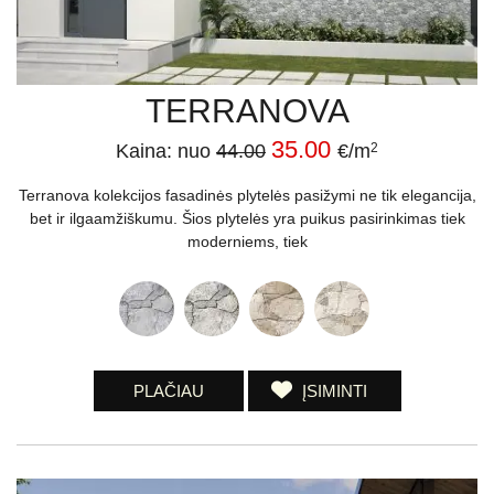
TERRANOVA
35.00
Kaina: nuo
44.00
€/m
2
Terranova kolekcijos fasadinės plytelės pasižymi ne tik elegancija,
bet ir ilgaamžiškumu. Šios plytelės yra puikus pasirinkimas tiek
moderniems, tiek
PLAČIAU
ĮSIMINTI