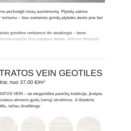
me peržvelgti mūsų asortimentą. Plytelių salone
 tvirtumu – šios svetainės grindų plytelės derės prie bet
ainės grindims renkamos itin atsakingai – bene
 dominuojančia šios patalpos detale, siūlome išbandyti
 spalvas, išbandykite savitumu žavinčias kolekcijas,
namos bet kokios idėjos!
jos įsilies į vyraujančią interjero aplinką. Atsižvelkite ir
derės tarpusavyje, išsaugosite patalpos darną ir
TRATOS VEIN GEOTILES
ndų plytelės bus tinkamiausios, turėtumėte pagalvoti ir
ina: nuo 37.00 €/m
2
ais raštais papuoštos plytelės, leisiančios sukurti
ATOS VEIN – tai elegantiška paviršių kolekcija, įkvėpta
ūralaus akmens gyslų (venų) struktūros. Ji išsiskiria
ms, siūlome pasinaudoti nemokama konsultacija dizaino
iliu, tačiau išraiškingu
u svetainės grindų plytelių įvairove. Čia rasite itin