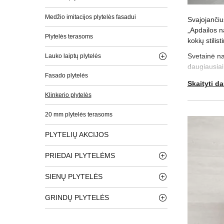
Medžio imitacijos plytelės fasadui
Svajojanči
„Apdailos n
Plytelės terasoms
kokių stilis
Svetainė na
Lauko laiptų plytelės
daugiausiai
Fasado plytelės
originalias
Skaityti d
pritaikykit
Klinkerio plytelės
Jei ryškių d
į kitus kam
20 mm plytelės terasoms
harmoniją.
PLYTELIŲ AKCIJOS
Ant grindų 
apie tai, k
PRIEDAI PLYTELĖMS
tvarkingą ir
Tuomet, kai
SIENŲ PLYTELĖS
klausimais
GRINDŲ PLYTELĖS
Laukiame Jū
platų asort