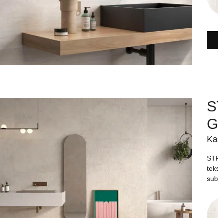
S
G
Ka
STR
tek
subt