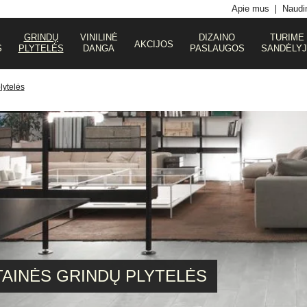
Apie mus
Naudin
GRINDŲ
VINILINĖ
DIZAINO
TURIME
AKCIJOS
S
PLYTELĖS
DANGA
PASLAUGOS
SANDĖLY
lytelės
AINĖS GRINDŲ PLYTELĖS