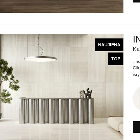
I
NAUJIENA
Ka
TOP
„In
Gil
išr