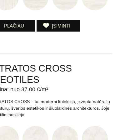
PLAČIAU
ĮSIMINTI
TRATOS CROSS
EOTILES
ina: nuo 37.00 €/m
2
ATOS CROSS – tai moderni kolekcija, įkvėpta natūralių
stūrų, švarios estetikos ir šiuolaikinės architektūros. Joje
iliai susilieja