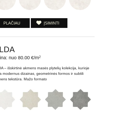
PLAČIAU
ĮSIMINTI
LDA
ina: nuo 80.00 €/m
2
A – išskirtinė akmens masės plytelių kolekcija, kurioje
a modernus dizainas, geometrinės formos ir subtili
ens tekstūra. Mažo formato