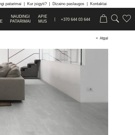
gi patarimai
Kur įsigyti?
Dizaino paslaugos
Kontaktai
NAUDINGI
APIE
+370 644 03 644
JE
PATARIMAI
MUS
< Atgal