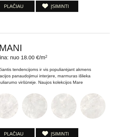
PLAČIAU
ĮSIMINTI
MANI
ina: nuo 18.00 €/m
2
čiantis tendencijoms ir vis populiarėjant akmens
tacijos panaudojimui interjere, marmuras išlieka
uliarumo viršūnėje. Naujos kolekcijos Mare
PLAČIAU
ĮSIMINTI