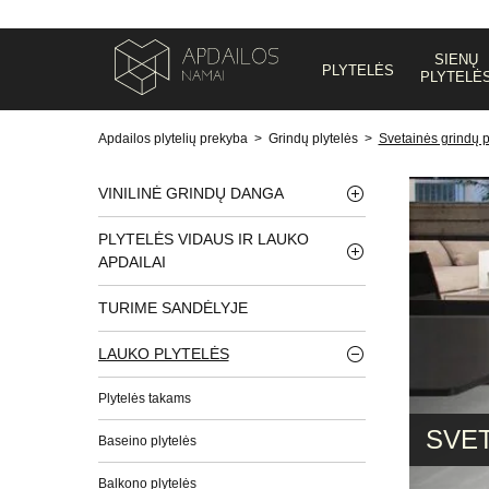
SIENŲ
PLYTELĖS
PLYTELĖ
Apdailos plytelių prekyba
>
Grindų plytelės
>
Svetainės grindų p
VINILINĖ GRINDŲ DANGA
PLYTELĖS VIDAUS IR LAUKO
APDAILAI
TURIME SANDĖLYJE
LAUKO PLYTELĖS
Plytelės takams
SVET
Baseino plytelės
Balkono plytelės