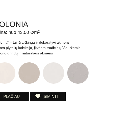
OLONIA
ina: nuo 43.00 €/m
2
lonia“ – tai išraiškinga ir dekoratyvi akmens
ės plytelių kolekcija, įkvėpta tradicinių Viduržemio
iono grindų ir natūralaus akmens
PLAČIAU
ĮSIMINTI