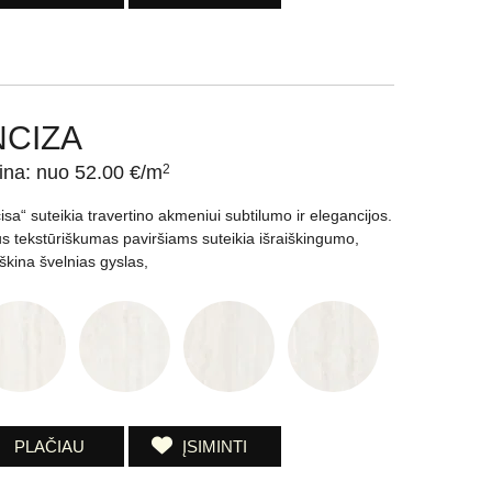
NCIZA
ina: nuo 52.00 €/m
2
cisa“ suteikia travertino akmeniui subtilumo ir elegancijos.
us tekstūriškumas paviršiams suteikia išraiškingumo,
yškina švelnias gyslas,
PLAČIAU
ĮSIMINTI