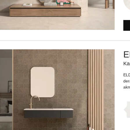
E
Ka
ELD
der
akm