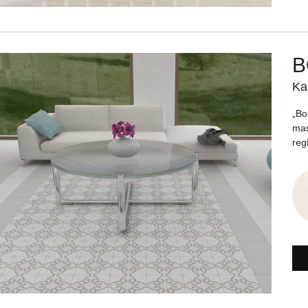
B
Ka
„Bo
mas
reg