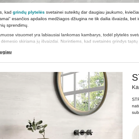
us, kad
grindų plytelės
svetainei suteiktų dar daugiau jaukumo, kviečia
amai“ esančios apdailos medžiagos džiugina ne tik dailia išvaizda, bet ir
tinių sprendimų.
muose visuomet yra labiausiai lankomas kambarys, todėl plytelės svet
 dėmesio skiriama jų išvaizdai. Norintiems, kad svetainės grindys taptų
 idėjas, kurios pridės bendram interjerui charizmos. Sujunkite skirtingas
augiau
e netikėtas formas ar dydžius – kai pasirinkimas platus, lengvai įgyvendi
etalių namuose netrūksta, verčiau rinktis nuosaikesnių atspalvių plyteles – 
baryje esančius baldus bei dominuojančius atspalvius: jei visos detalės 
S
kaupiasi daugiausiai nešvarumų, todėl svarstydami, kurios svetainės gri
Ka
okios apdailos medžiagos geriausiai juos užmaskuotų. Tam ypač tiks marg
STR
 jaukią atmosferą.
nat
 sunku nuspręsti, kurios svetainės plytelės labiausiai tiktų Jūsų nama
subt
.
sų „Apdailos namai“ salone Vilniuje, kuriame galėsite geriau susipažinti s
imentą ir daugybę palankių, sutaupyti leisiančių pasiūlymų!