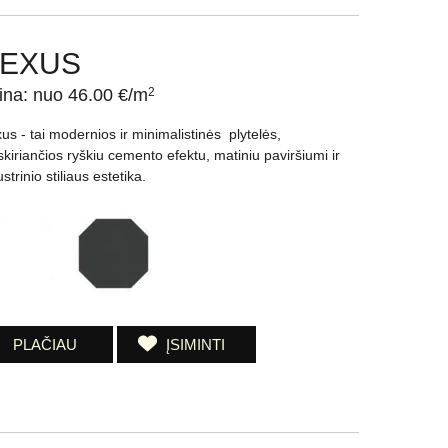
EXUS
ina: nuo 46.00 €/m
2
us - tai modernios ir minimalistinės plytelės,
iskiriančios ryškiu cemento efektu, matiniu paviršiumi ir
strinio stiliaus estetika.
PLAČIAU
ĮSIMINTI