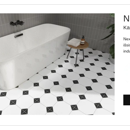
N
Ka
Nex
išs
indu