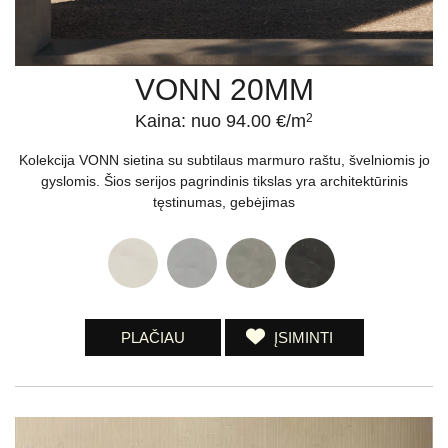
VONN 20MM
Kaina: nuo 94.00 €/m
2
Kolekcija VONN sietina su subtilaus marmuro raštu, švelniomis jo
gyslomis. Šios serijos pagrindinis tikslas yra architektūrinis
tęstinumas, gebėjimas
PLAČIAU
ĮSIMINTI