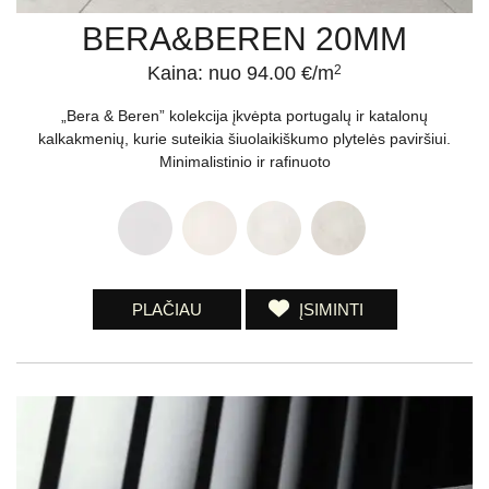
BERA&BEREN 20MM
Kaina: nuo 94.00 €/m
2
„Bera & Beren” kolekcija įkvėpta portugalų ir katalonų
kalkakmenių, kurie suteikia šiuolaikiškumo plytelės paviršiui.
Minimalistinio ir rafinuoto
PLAČIAU
ĮSIMINTI