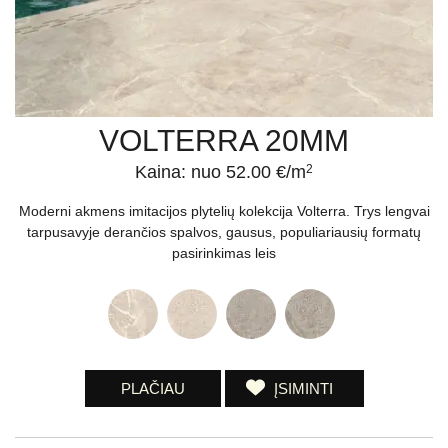
VOLTERRA 20MM
Kaina: nuo 52.00 €/m
2
Moderni akmens imitacijos plytelių kolekcija Volterra. Trys lengvai
tarpusavyje derančios spalvos, gausus, populiariausių formatų
pasirinkimas leis
PLAČIAU
ĮSIMINTI