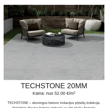
TECHSTONE 20MM
Kaina: nuo 52.00 €/m
2
TECHSTONE – skoningos betono imitacijos plytelių kolekcija.
Išskirtinio dizaino betono imitacija su itin plačiu formatų