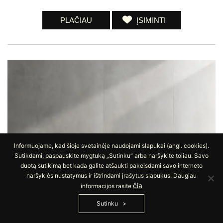
PLAČIAU
ĮSIMINTI
Informuojame, kad šioje svetainėje naudojami slapukai (angl. cookies).
Sutikdami, paspauskite mygtuką „Sutinku“ arba naršykite toliau. Savo
duotą sutikimą bet kada galite atšaukti pakeisdami savo interneto
naršyklės nustatymus ir ištrindami įrašytus slapukus. Daugiau
čia
informacijos rasite
Sutinku