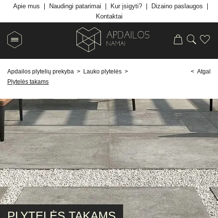
Apie mus
Naudingi patarimai
Kur įsigyti?
Dizaino paslaugos
Kontaktai
Apdailos plytelių prekyba
>
Lauko plytelės
>
< Atgal
Plytelės takams
PLYTELĖS TAKAMS