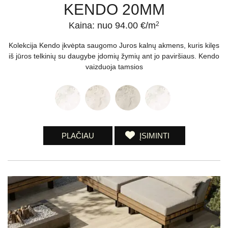
KENDO 20MM
Kaina: nuo 94.00 €/m
2
Kolekcija Kendo įkvėpta saugomo Juros kalnų akmens, kuris kilęs
iš jūros telkinių su daugybe įdomių žymių ant jo paviršiaus. Kendo
vaizduoja tamsios
PLAČIAU
ĮSIMINTI