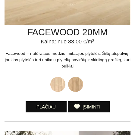
FACEWOOD 20MM
Kaina: nuo 83.00 €/m
2
Facewood – natūralaus medžio imitacijos plytelės. Šiltų atspalvių,
jaukios plytelės turi unikalų plytelių paviršių ir skirtingą grafiką, kuri
puikiai
PLAČIAU
ĮSIMINTI