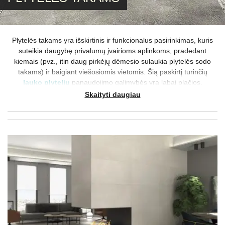
Plytelės takams yra išskirtinis ir funkcionalus pasirinkimas, kuris
suteikia daugybę privalumų įvairioms aplinkoms, pradedant
kiemais (pvz., itin daug pirkėjų dėmesio sulaukia plytelės sodo
takams) ir baigiant viešosiomis vietomis. Šią paskirtį turinčių
lauko plytelių
panaudojimo galimybės yra labai plačios,
pradedant skirtingais formatais ir baigiant įvairiomis spalvomis ir
Skaityti daugiau
tekstūromis, leidžiančiomis sukurti unikalias ir patrauklias erdves.
Plytelės takams, dažnu atveju, yra ne tik išvaizdžios, bet ir labai
funkcionalios, t. y. takelių plytelės gali būti pagamintos iš įvairių
medžiagų, įskaitant betoną, akmens masę arba netgi dirbtinių
medžiagų, tokių kaip polimeriniai kompozitai. Visos šios
medžiagos suteikia didelį atsparumą aplinkos veiksniams,
įskaitant lietų, šalčio ar šilumos pokyčius. Be to, plytelių, skirtų
takams, įrengimas yra lengvas ir sklandus, jis gali būti atliktas
greitai ir efektyviai, todėl tai puikus pasirinkimas tiek privačioms,
tiek komercinėms erdvėms.
Takelių plytelės pasižymi itin lengva ir paprasta priežiūra, nes
didžiąja dalimi pakanka tik periodiškai takus valyti nuo