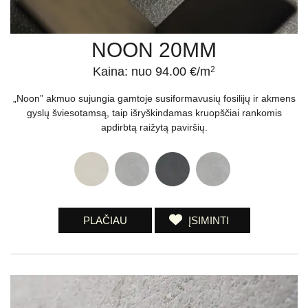
NOON 20MM
Kaina: nuo 94.00 €/m
2
„Noon” akmuo sujungia gamtoje susiformavusių fosilijų ir akmens
gyslų šviesotamsą, taip išryškindamas kruopščiai rankomis
apdirbtą raižytą paviršių.
PLAČIAU
ĮSIMINTI