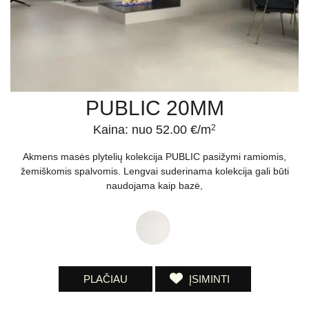
susikaupusių nešvarumų, norint išlaikyti pradinę išvaizdą ir estetinį
vaizdą. Nepamirškime ir apie saugumą. Plytelės takams gali būti
padengtos tekstūra, kuri užtikrina geresnį sukibimą ir mažina
slidumą, ypač svarbu, jei kalbame apie lauko arba drėgnas
sąlygas. Tai sumažina nelaimingų atsitikimų riziką ir daro plytelių
takus saugesnius galutiniam naudotojui.
PUBLIC 20MM
Kaina: nuo 52.00 €/m
2
Akmens masės plytelių kolekcija PUBLIC pasižymi ramiomis,
žemiškomis spalvomis. Lengvai suderinama kolekcija gali būti
naudojama kaip bazė,
PLAČIAU
ĮSIMINTI