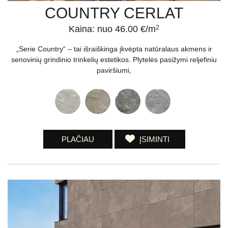
COUNTRY CERLAT
Kaina: nuo 46.00 €/m
2
„Serie Country“ – tai išraiškinga įkvėpta natūralaus akmens ir
senovinių grindinio trinkelių estetikos. Plytelės pasižymi reljefiniu
paviršiumi,
PLAČIAU
ĮSIMINTI