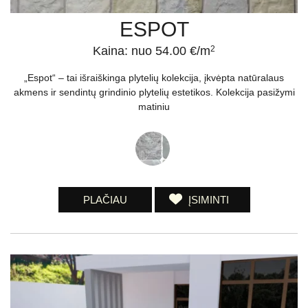
ESPOT
Kaina: nuo 54.00 €/m
2
„Espot“ – tai išraiškinga plytelių kolekcija, įkvėpta natūralaus
akmens ir sendintų grindinio plytelių estetikos. Kolekcija pasižymi
matiniu
PLAČIAU
ĮSIMINTI