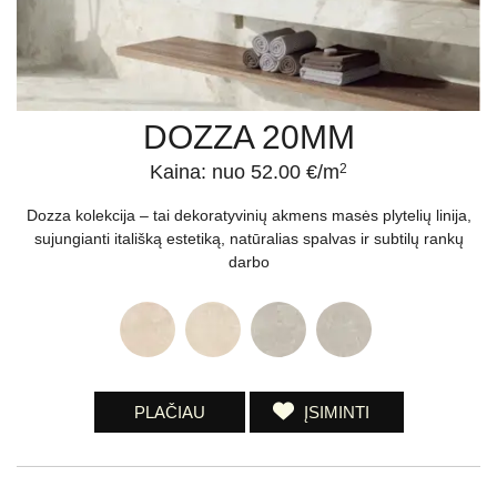
DOZZA 20MM
Kaina: nuo 52.00 €/m
2
Dozza kolekcija – tai dekoratyvinių akmens masės plytelių linija,
sujungianti itališką estetiką, natūralias spalvas ir subtilų rankų
darbo
PLAČIAU
ĮSIMINTI