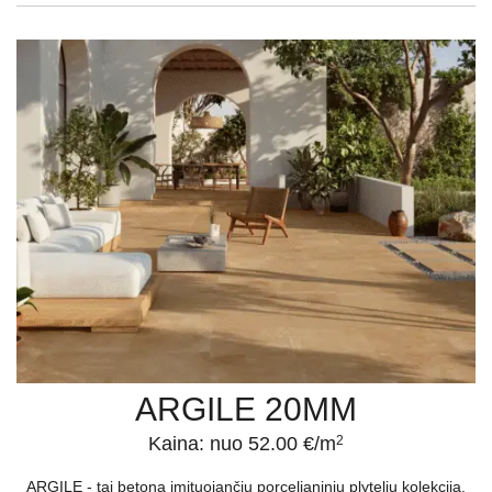
ARGILE 20MM
Kaina: nuo 52.00 €/m
2
ARGILE - tai betoną imituojančių porcelianinių plytelių kolekcija,