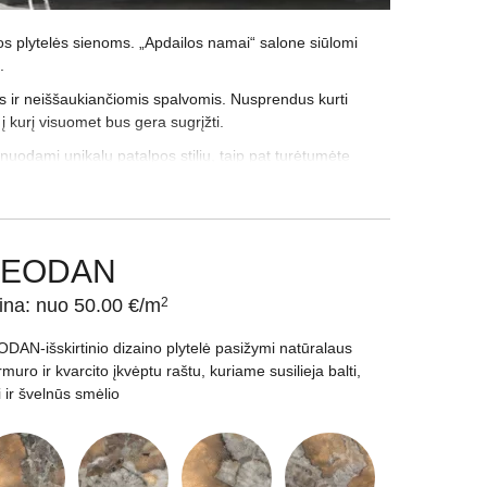
ios plytelės sienoms. „Apdailos namai“ salone siūlomi
.
tais ir neiššaukiančiomis spalvomis. Nusprendus kurti
į kurį visuomet bus gera sugrįžti.
anuodami unikalų patalpos stilių, taip pat turėtumėte
s, mūsų komanda visuomet mielai Jums padės.
eles, bet ir kitas dėmesio vertas apdailos medžiagas.
EODAN
ina: nuo 50.00 €/m
2
DAN-išskirtinio dizaino plytelė pasižymi natūralaus
muro ir kvarcito įkvėptu raštu, kuriame susilieja balti,
i ir švelnūs smėlio