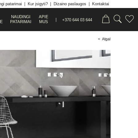
gi patarimai
Kur įsigyti?
Dizaino paslaugos
Kontaktai
NAUDINGI
APIE
+370 644 03 644
JE
PATARIMAI
MUS
< Atgal