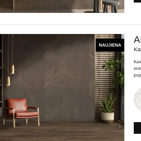
A
NAUJIENA
Ka
Kei
imi
pop