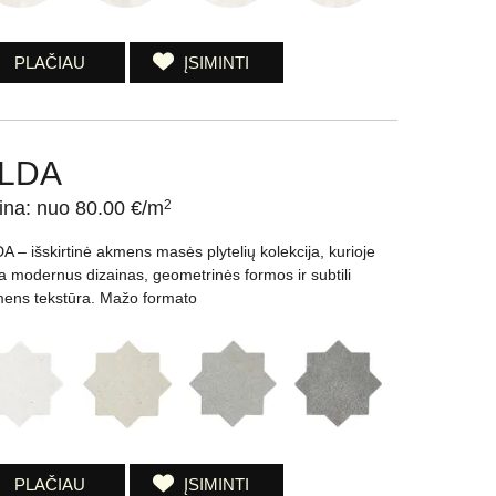
PLAČIAU
ĮSIMINTI
LDA
ina: nuo 80.00 €/m
2
A – išskirtinė akmens masės plytelių kolekcija, kurioje
a modernus dizainas, geometrinės formos ir subtili
ens tekstūra. Mažo formato
PLAČIAU
ĮSIMINTI