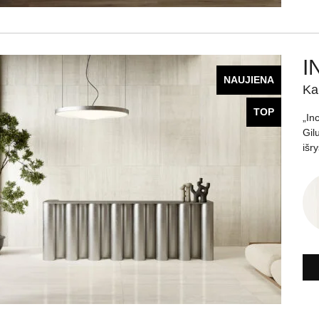
I
NAUJIENA
Ka
TOP
„In
Gil
išr