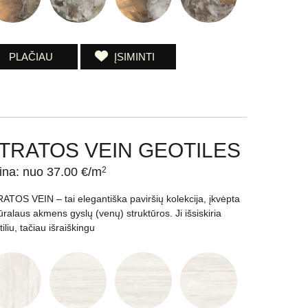
PLAČIAU
ĮSIMINTI
TRATOS VEIN GEOTILES
ina: nuo 37.00 €/m
2
ATOS VEIN – tai elegantiška paviršių kolekcija, įkvėpta
ūralaus akmens gyslų (venų) struktūros. Ji išsiskiria
iliu, tačiau išraiškingu