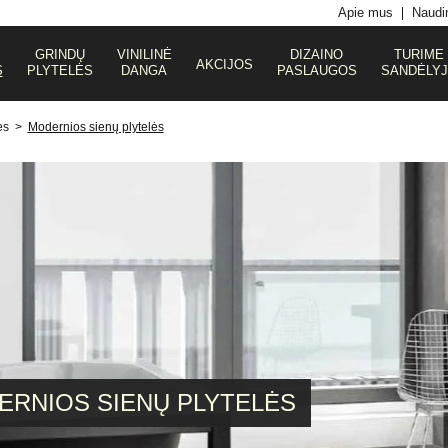
Apie mus
Naudin
GRINDŲ
VINILINĖ
DIZAINO
TURIME
AKCIJOS
S
PLYTELĖS
DANGA
PASLAUGOS
SANDĖLY
ės
>
Modernios sienų plytelės
ERNIOS SIENŲ PLYTELĖS