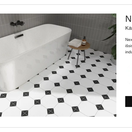
N
Ka
Nex
išs
indu