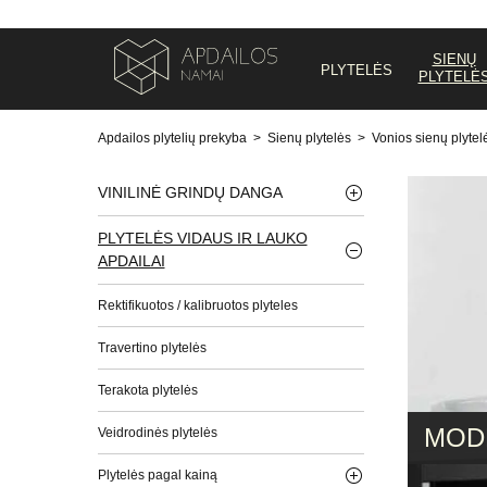
SIENŲ
PLYTELĖS
PLYTELĖ
Apdailos plytelių prekyba
>
Sienų plytelės
>
Vonios sienų plytel
VINILINĖ GRINDŲ DANGA
PLYTELĖS VIDAUS IR LAUKO
APDAILAI
Rektifikuotos / kalibruotos plyteles
Travertino plytelės
Terakota plytelės
MOD
Veidrodinės plytelės
Plytelės pagal kainą