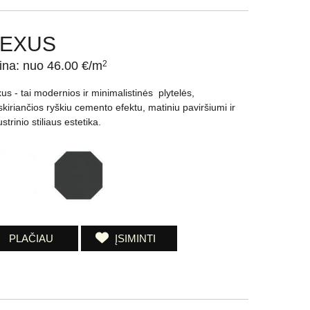
EXUS
ina: nuo 46.00 €/m
2
us - tai modernios ir minimalistinės plytelės,
iskiriančios ryškiu cemento efektu, matiniu paviršiumi ir
strinio stiliaus estetika.
PLAČIAU
ĮSIMINTI