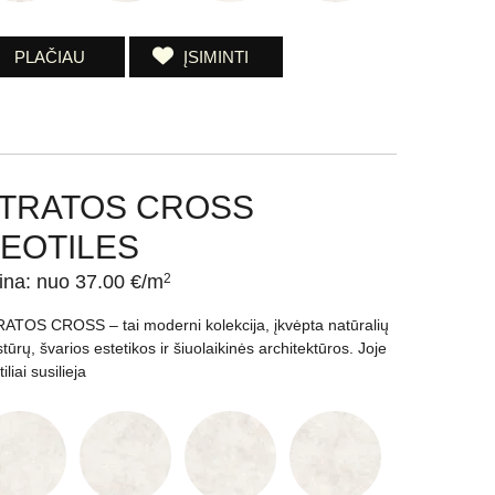
PLAČIAU
ĮSIMINTI
TRATOS CROSS
EOTILES
ina: nuo 37.00 €/m
2
ATOS CROSS – tai moderni kolekcija, įkvėpta natūralių
stūrų, švarios estetikos ir šiuolaikinės architektūros. Joje
iliai susilieja