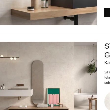
S
G
Ka
STR
tek
subt