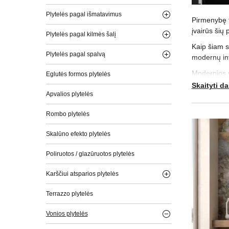
Plytelės pagal išmatavimus
Pirmenybę t
įvairūs šių 
Plytelės pagal kilmės šalį
Kaip šiam st
Plytelės pagal spalvą
modernų inte
Modernios vo
Eglutės formos plytelės
apžiūrėti š
Skaityti d
Apvalios plytelės
Atvykite į 
Rombo plytelės
Skalūno efekto plytelės
Poliruotos / glazūruotos plytelės
Karščiui atsparios plytelės
Terrazzo plytelės
Vonios plytelės