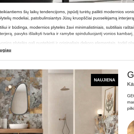
eikiantiems šių laikų tendencijoms, įspūdį turėtų palikti modernios von
plytelių modeliai, patobulinsiantys Jūsų kruopščiai puoselėjamą interjerą
iliui ir būdinga, modernios plytelės žavi minimalistiniais, subtiliais raš
rjerą, pavyks išlaikyti tvarka ir ramybe spinduliuojantį vonios kambarį, 
nios plytelės gali nustebinti ir originaliais dekoro elementais, todėl pl
ias apdailos medžiagas. Jei svarstydami susidursite su nesklandumai
augiau
„Apdailos namai“ saloną Vilniuje – čia rasite ne tik modernias sienų plyt
G
NAUJIENA
Ka
GEO
mar
pilk