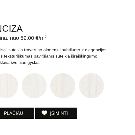
NCIZA
ina: nuo 52.00 €/m
2
cisa“ suteikia travertino akmeniui subtilumo ir elegancijos.
us tekstūriškumas paviršiams suteikia išraiškingumo,
yškina švelnias gyslas,
PLAČIAU
ĮSIMINTI