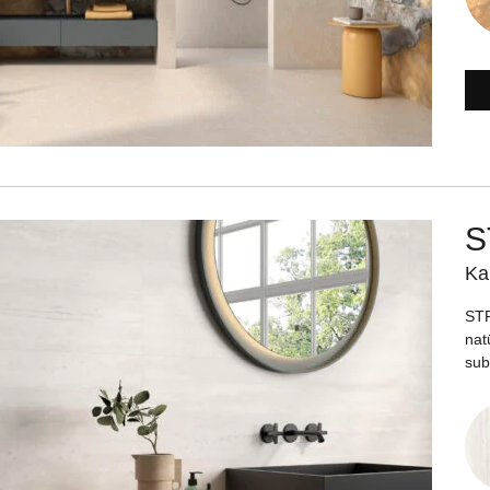
S
Ka
STR
nat
subt