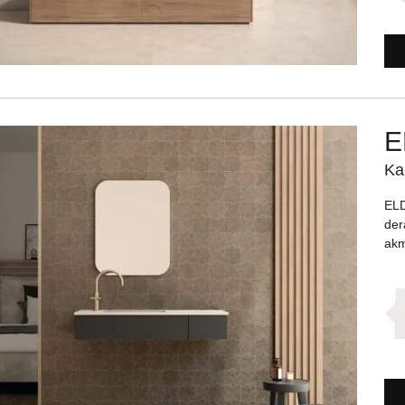
E
Ka
ELD
der
akm