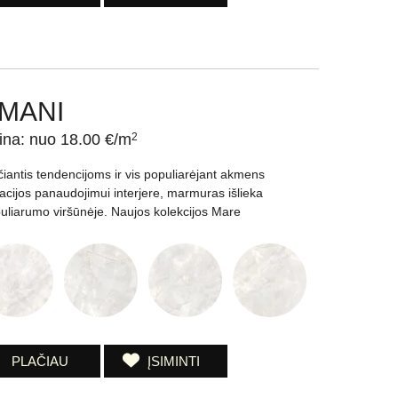
MANI
ina: nuo 18.00 €/m
2
čiantis tendencijoms ir vis populiarėjant akmens
tacijos panaudojimui interjere, marmuras išlieka
uliarumo viršūnėje. Naujos kolekcijos Mare
PLAČIAU
ĮSIMINTI