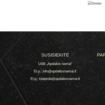
SUSISIEKITE
PA
UAB „Apdailos namai“
El.p.: info@apdailosnamai.lt
El.p.: klaipeda@apdailosnamai.lt