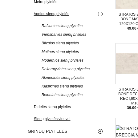
Metro plytelės
Vonios sienų plytelės
STRATOS 
BONE MA
120X120 C
Raštuotos sienų plytelės
49.00 
Vienspalvės sienų plytelės
Blizgios sienų plytelės
Matinės sienų plytelės
Modernios sienų plytelės
Dekoratyvinės sienų plytelės
Akmeninės sienų plytelės
Klasikinės sienų plytelės
STRATOS 
BONE DEC
Betoninės sienų plytelės
RECT,60X
M1
Didelės sienų plytelės
39.00 
Sienų plytelės virtuvei
GRINDŲ PLYTELĖS