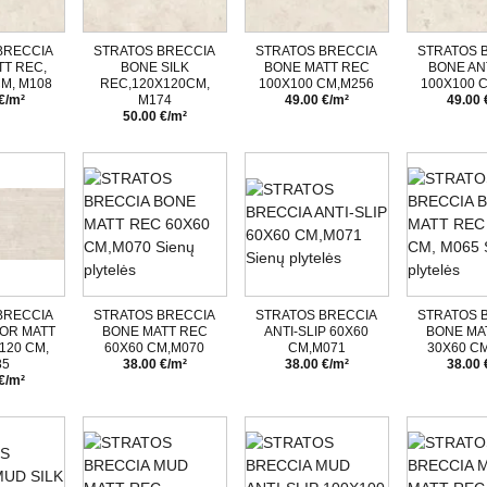
BRECCIA
STRATOS BRECCIA
STRATOS BRECCIA
STRATOS 
TT REC,
BONE SILK
BONE MATT REC
BONE ANT
M, M108
REC,120X120CM,
100X100 CM,M256
100X100 
€/m²
M174
49.00 €/m²
49.00 
50.00 €/m²
BRECCIA
STRATOS BRECCIA
STRATOS BRECCIA
STRATOS 
OR MATT
BONE MATT REC
ANTI-SLIP 60X60
BONE MA
120 CM,
60X60 CM,M070
CM,M071
30X60 CM
85
38.00 €/m²
38.00 €/m²
38.00 
€/m²