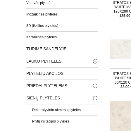
STRATOS 
Virtuvės plytelės
WHITE M
120X280 
Mozaikinės plytelės
125.00
3D (iškilios plytelės)
Keraminės plytelės
TURIME SANDĖLYJE
LAUKO PLYTELĖS
PLYTELIŲ AKCIJOS
STRATOS 
WHITE SI
60X120 
PRIEDAI PLYTELĖMS
38.00 
SIENŲ PLYTELĖS
Dekoratyvinio akmens plytelės
Plytų imitacijos plytelės