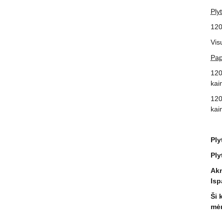
Plyt
12
Vis
Pap
120
kai
120
kai
Ply
Ply
Akm
Isp
Ši 
mėn