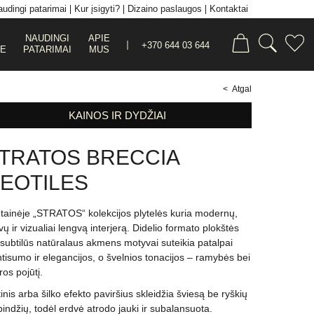
udingi patarimai
Kur įsigyti?
Dizaino paslaugos
Kontaktai
NAUDINGI
APIE
+370 644 03 644
JE
PATARIMAI
MUS
< Atgal
KAINOS IR DYDŽIAI
TRATOS BRECCIA
EOTILES
tainėje „STRATOS“ kolekcijos plytelės kuria modernų,
vų ir vizualiai lengvą interjerą. Didelio formato plokštės
 subtilūs natūralaus akmens motyvai suteikia patalpai
ntisumo ir elegancijos, o švelnios tonacijos – ramybės bei
ros pojūtį.
inis arba šilko efekto paviršius skleidžia šviesą be ryškių
pindžių, todėl erdvė atrodo jauki ir subalansuota.