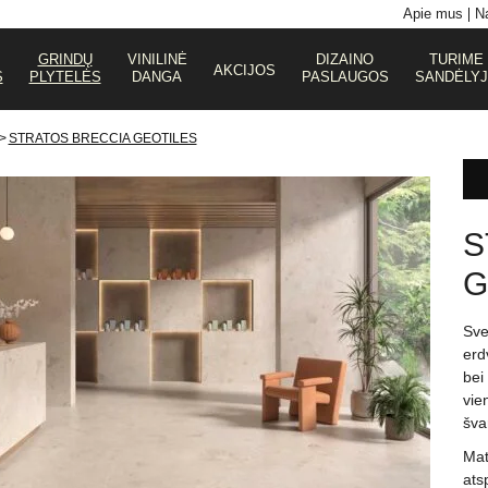
Apie mus
Na
GRINDŲ
VINILINĖ
DIZAINO
TURIME
AKCIJOS
S
PLYTELĖS
DANGA
PASLAUGOS
SANDĖLY
>
STRATOS BRECCIA GEOTILES
S
G
Sve
erd
bei
vie
šva
Mat
ats