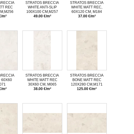
BRECCIA
STRATOS BRECCIA
STRATOS BRECCIA
TT REC
WHITE ANTI-SLIP
WHITE MATT REC,
CM,M256
100X100 CM,M257
60X120 CM, M184
€/m²
49.00 €/m²
37.00 €/m²
BRECCIA
STRATOS BRECCIA
STRATOS BRECCIA
P 60X60
WHITE MATT REC
BONE MATT REC
071
30X60 CM, M065
120X280 CM,M171
€/m²
38.00 €/m²
125.00 €/m²