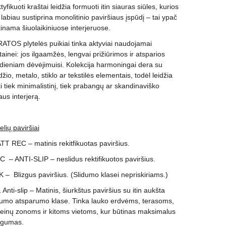
yfikuoti kraštai leidžia formuoti itin siauras siūles, kurios
 labiau sustiprina monolitinio paviršiaus įspūdį – tai ypač
tinama šiuolaikiniuose interjeruose.
ATOS plytelės puikiai tinka aktyviai naudojamai
tainei: jos ilgaamžės, lengvai prižiūrimos ir atsparios
dieniam dėvėjimuisi. Kolekcija harmoningai dera su
žio, metalo, stiklo ar tekstilės elementais, todėl leidžia
ti tiek minimalistinį, tiek prabangų ar skandinaviško
iaus interjerą.
elių paviršiai
T REC – matinis rekitfikuotas paviršius.
 – ANTI-SLIP – neslidus rektifikuotos paviršius.
K – Blizgus paviršius. (Slidumo klasei nepriskiriams.)
 Anti-slip – Matinis, šiurkštus paviršius su itin aukšta
dumo atsparumo klase. Tinka lauko erdvėms, terasoms,
einų zonoms ir kitoms vietoms, kur būtinas maksimalus
gumas.