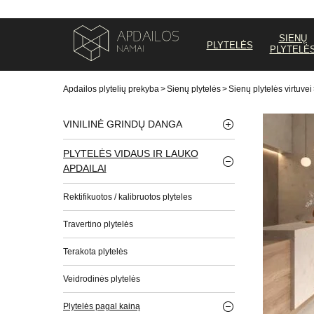
SIENŲ
PLYTELĖS
PLYTELĖ
Apdailos plytelių prekyba
>
Sienų plytelės
>
Sienų plytelės virtuvei
VINILINĖ GRINDŲ DANGA
PLYTELĖS VIDAUS IR LAUKO
APDAILAI
Rektifikuotos / kalibruotos plyteles
Travertino plytelės
Terakota plytelės
Veidrodinės plytelės
Plytelės pagal kainą