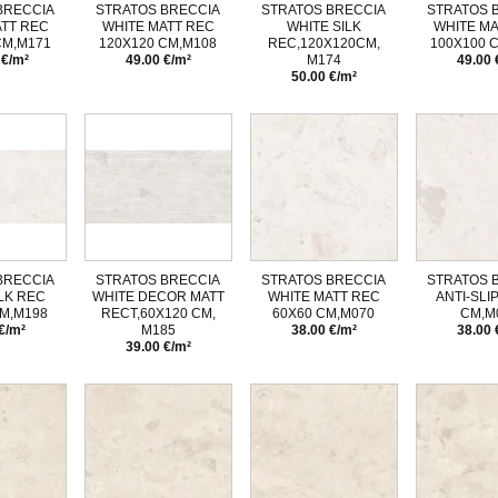
BRECCIA
STRATOS BRECCIA
STRATOS BRECCIA
STRATOS 
ATT REC
WHITE MATT REC
WHITE SILK
WHITE MA
CM,M171
120X120 CM,M108
REC,120X120CM,
100X100 
 €/m²
49.00 €/m²
M174
49.00 
50.00 €/m²
BRECCIA
STRATOS BRECCIA
STRATOS BRECCIA
STRATOS 
LK REC
WHITE DECOR MATT
WHITE MATT REC
ANTI-SLI
CM,M198
RECT,60X120 CM,
60X60 CM,M070
CM,M
€/m²
M185
38.00 €/m²
38.00 
39.00 €/m²