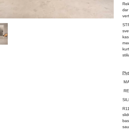
Rekt
dar
ver
STR
sve
kas
med
kur
stil
Plyt
MAT
REC
SIL
R11
sli
bas
sau