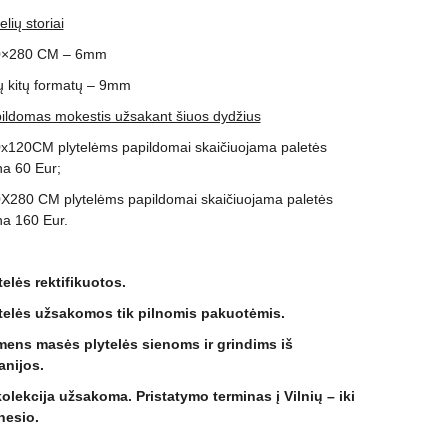
elių storiai
0×280 CM – 6mm
ų kitų formatų – 9mm
ildomas mokestis užsakant šiuos dydžius
x120CM plytelėms papildomai skaičiuojama paletės
na 60 Eur;
X280 CM plytelėms papildomai skaičiuojama paletės
na 160 Eur.
telės rektifikuotos.
telės užsakomos tik pilnomis pakuotėmis.
ens masės plytelės sienoms ir grindims iš
anijos.
kolekcija užsakoma. Pristatymo terminas į Vilnių – iki
esio.