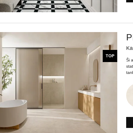
P
Ka
TOP
Ši 
sta
tank