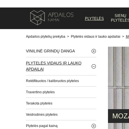
SIENŲ
PLYTELĖS
PLYTELĖ
Apdailos plytelių prekyba
>
Plytelės vidaus ir lauko apdailai
>
Mo
VINILINĖ GRINDŲ DANGA
PLYTELĖS VIDAUS IR LAUKO
APDAILAI
Rektifikuotos / kalibruotos plyteles
Travertino plytelės
Terakota plytelės
MOZA
Veidrodinės plytelės
Plytelės pagal kainą