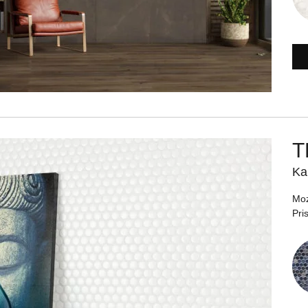
T
Ka
Moz
Pri