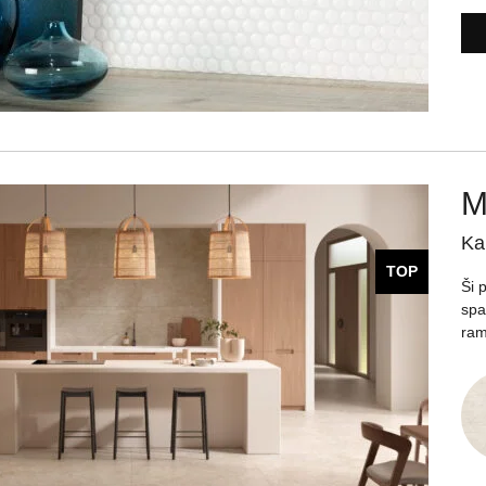
M
Ka
TOP
Ši 
spa
ram