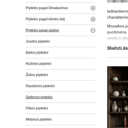
Plytelės pagal išmatavimus
Ieškantiems 
charakterin
Plytelės pagal kilmės šalį
Mozaikos pl
Plytelės pagal spalvą
puošmena. Ta
savitą ir į
Juodos plytelės
Skiriasi ir
Skaityti d
Baltos plytelės
lukšto mozai
yra
veidrod
Rožinės plytelės
mozaiką iš 
Mozaikinės 
Žalios plytelės
– tai papras
Raudonos plytelės
Geltonos plytelės
Pilkos plytelės
Mėlynos plytelės