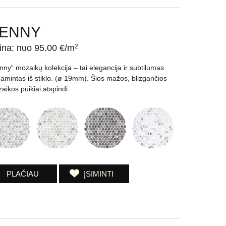
ENNY
ina: nuo 95.00 €/m
2
nny“ mozaikų kolekcija – tai elegancija ir subtilumas
amintas iš stiklo. (ø 19mm). Šios mažos, blizgančios
aikos puikiai atspindi
PLAČIAU
ĮSIMINTI