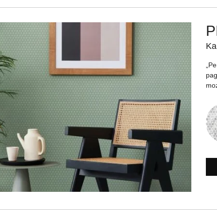
P
Ka
„Pe
pag
moz