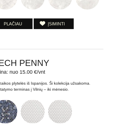
PLAČIAU
ĮSIMINTI
ECH PENNY
ina: nuo 15.00 €/vnt
aikos plytelės iš Ispanijos. Ši kolekcija užsakoma.
statymo terminas į Vilnių – iki mėnesio.