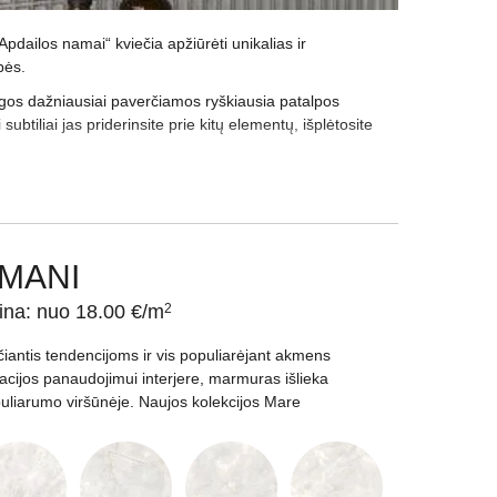
Apdailos namai“ kviečia apžiūrėti unikalias ir
bės.
iagos dažniausiai paverčiamos ryškiausia patalpos
btiliai jas priderinsite prie kitų elementų, išplėtosite
umu, stiklo mozaika vizualiai padidins erdvę, o kokoso
ti interjerui prabangos ir šviesos, puikus pasirinkimas
entą. Tokių niuansų yra ir kur kas daugiau – jei rinkdamiesi
MANI
rkti greičiau, užsisakykite mozaikines plyteles internetu
ina: nuo 18.00 €/m
2
čiantis tendencijoms ir vis populiarėjant akmens
tacijos panaudojimui interjere, marmuras išlieka
uliarumo viršūnėje. Naujos kolekcijos Mare