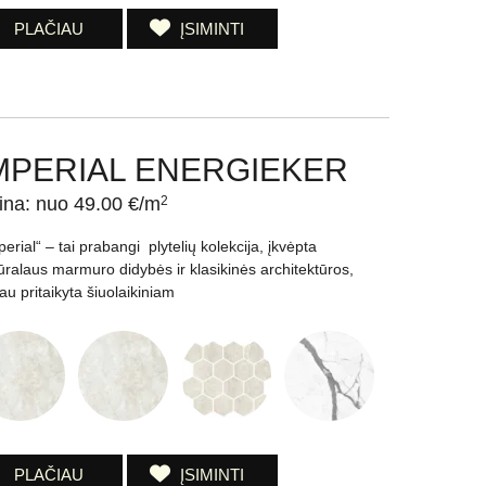
PLAČIAU
ĮSIMINTI
MPERIAL ENERGIEKER
ina: nuo 49.00 €/m
2
perial“ – tai prabangi plytelių kolekcija, įkvėpta
ūralaus marmuro didybės ir klasikinės architektūros,
iau pritaikyta šiuolaikiniam
PLAČIAU
ĮSIMINTI