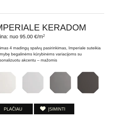
MPERIALE KERADOM
ina: nuo 95.00 €/m
2
imas 4 madingų spalvų pasirinkimas, Imperiale suteikia
imybę begalinėms kūrybinėms variacijoms su
sonalizuotu akcentu – mažomis
PLAČIAU
ĮSIMINTI