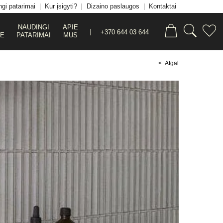
gi patarimai
Kur įsigyti?
Dizaino paslaugos
Kontaktai
NAUDINGI
APIE
+370 644 03 644
JE
PATARIMAI
MUS
< Atgal