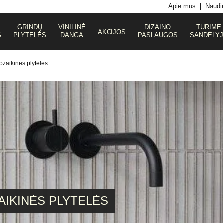
Apie mus
Naudin
GRINDŲ
VINILINĖ
DIZAINO
TURIME
AKCIJOS
S
PLYTELĖS
DANGA
PASLAUGOS
SANDĖLY
zaikinės plytelės
IKINĖS PLYTELĖS