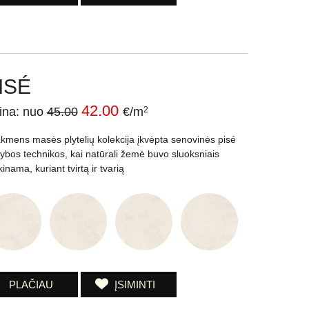
ISÉ
42.00
ina: nuo
45.00
€/m
2
akmens masės plytelių kolekcija įkvėpta senovinės pisé
tybos technikos, kai natūrali žemė buvo sluoksniais
inama, kuriant tvirtą ir tvarią
PLAČIAU
ĮSIMINTI