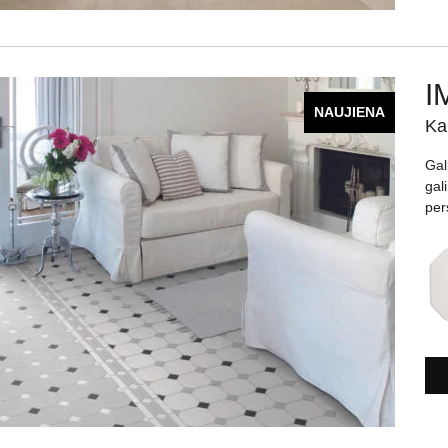
I
NAUJIENA
Ka
Gal
gal
per