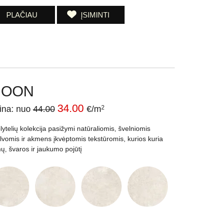
PLAČIAU
ĮSIMINTI
OON
34.00
ina: nuo
44.00
€/m
2
plytelių kolekcija pasižymi natūraliomis, švelniomis
lvomis ir akmens įkvėptomis tekstūromis, kurios kuria
ų, švaros ir jaukumo pojūtį