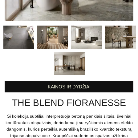
KAINOS IR DYDŽIAI
THE BLEND FIORANESSE
Ši kolekcija subtiliai interpretuoja betoną penkiais šiltais, švelniai
kontūruotais atspalviais, derindama jį su ryškiomis akmens efekto
dangomis, kurios perteikia autentišką braziliško kvarcito tekstūrą
trijuose atspalviuose. Kruopščiai suderintos spalvos užtikrina