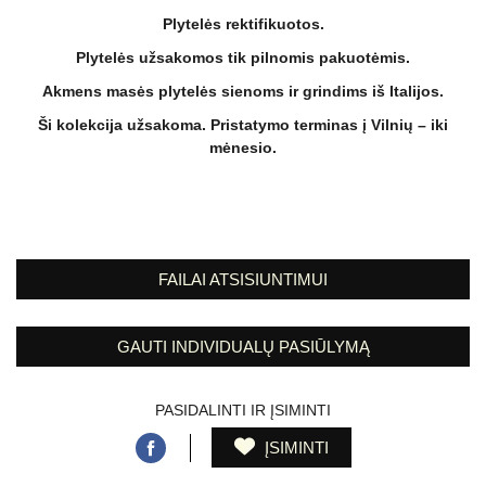
Plytelės rektifikuotos.
Plytelės užsakomos tik pilnomis pakuotėmis.
Akmens masės plytelės sienoms ir grindims iš Italijos.
Ši kolekcija užsakoma. Pristatymo terminas į Vilnių – iki
mėnesio.
FAILAI ATSISIUNTIMUI
GAUTI INDIVIDUALŲ PASIŪLYMĄ
PASIDALINTI IR ĮSIMINTI
ĮSIMINTI