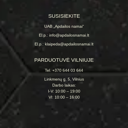
SUSISIEKITE
UAB „Apdailos namai“
El.p.: info@apdailosnamai.lt
El.p.: klaipeda@apdailosnamai.lt
PARDUOTUVĖ VILNIUJE
Tel. +370 644 03 644
Linkmenų g. 5, Vilnius
Darbo laikas:
I-V: 10:00 – 19:00
VI: 10:00 – 16:00