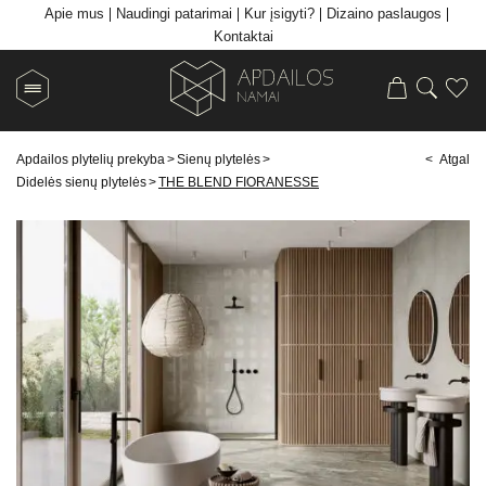
Apie mus
Naudingi patarimai
Kur įsigyti?
Dizaino paslaugos
Kontaktai
Apdailos plytelių prekyba
>
Sienų plytelės
>
< Atgal
Didelės sienų plytelės
>
THE BLEND FIORANESSE