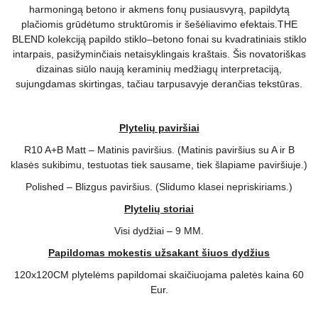
harmoningą betono ir akmens fonų pusiausvyrą, papildytą
plačiomis grūdėtumo struktūromis ir šešėliavimo efektais.THE
BLEND kolekciją papildo stiklo–betono fonai su kvadratiniais stiklo
intarpais, pasižyminčiais netaisyklingais kraštais. Šis novatoriškas
dizainas siūlo naują keraminių medžiagų interpretaciją,
sujungdamas skirtingas, tačiau tarpusavyje derančias tekstūras.
Plytelių paviršiai
R10 A+B Matt – Matinis paviršius. (Matinis paviršius su A ir B
klasės sukibimu, testuotas tiek sausame, tiek šlapiame paviršiuje.)
Polished – Blizgus paviršius. (Slidumo klasei nepriskiriams.)
Plytelių storiai
Visi dydžiai – 9 MM.
Papildomas mokestis užsakant šiuos dydžius
120x120CM plytelėms papildomai skaičiuojama paletės kaina 60
Eur.