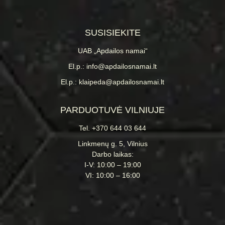
SUSISIEKITE
UAB „Apdailos namai“
El.p.: info@apdailosnamai.lt
El.p.: klaipeda@apdailosnamai.lt
PARDUOTUVĖ VILNIUJE
Tel. +370 644 03 644
Linkmenų g. 5, Vilnius
Darbo laikas:
I-V: 10:00 – 19:00
VI: 10:00 – 16:00