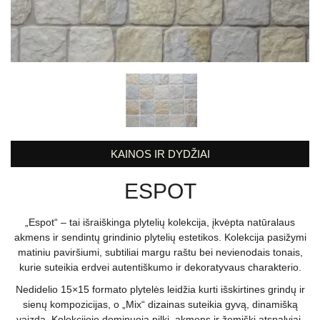
KAINOS IR DYDŽIAI
ESPOT
„Espot“ – tai išraiškinga plytelių kolekcija, įkvėpta natūralaus
akmens ir sendintų grindinio plytelių estetikos. Kolekcija pasižymi
matiniu paviršiumi, subtiliai margu raštu bei nevienodais tonais,
kurie suteikia erdvei autentiškumo ir dekoratyvaus charakterio.
Nedidelio 15×15 formato plytelės leidžia kurti išskirtines grindų ir
sienų kompozicijas, o „Mix“ dizainas suteikia gyvą, dinamišką
vaizdą. Kolekcijoje dominuoja pilki, akmens ir žemiški atspalviai,