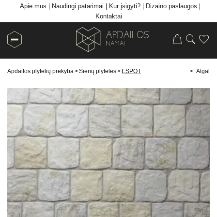
Apie mus
Naudingi patarimai
Kur įsigyti?
Dizaino paslaugos
Kontaktai
Apdailos plytelių prekyba
>
Sienų plytelės
>
ESPOT
< Atgal