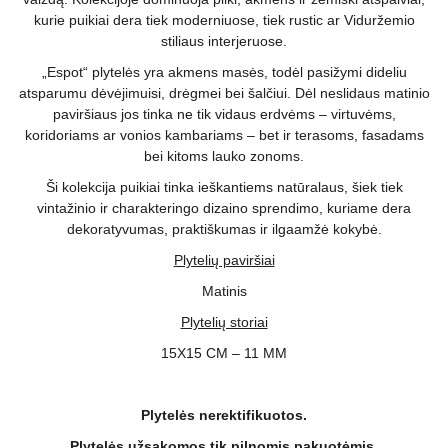
kurie puikiai dera tiek moderniuose, tiek rustic ar Viduržemio
stiliaus interjeruose.
„Espot“ plytelės yra akmens masės, todėl pasižymi dideliu
atsparumu dėvėjimuisi, drėgmei bei šalčiui. Dėl neslidaus matinio
paviršiaus jos tinka ne tik vidaus erdvėms – virtuvėms,
koridoriams ar vonios kambariams – bet ir terasoms, fasadams
bei kitoms lauko zonoms.
Ši kolekcija puikiai tinka ieškantiems natūralaus, šiek tiek
vintažinio ir charakteringo dizaino sprendimo, kuriame dera
dekoratyvumas, praktiškumas ir ilgaamžė kokybė.
Plytelių paviršiai
Matinis
Plytelių storiai
15X15 CM – 11 MM
Plytelės nerektifikuotos.
Plytelės užsakomos tik pilnomis pakuotėmis.