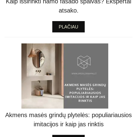
Kaip išsirinkti namo fasado spalvas? Ekspertai
atsako.
PLAČIAU
Akmens masės grindų plytelės: populiariausios
imitacijos ir kaip jas rinktis