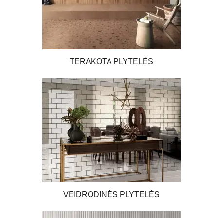
nesuklysite.
Interjerą galėsite papildyti ryškiais spalvų
akcentais:
kilimėliais,
muilinėmis, tualeto šepečiais ir kt., kuriuos galėsite bet
kada pakeisti.
TERAKOTA PLYTELĖS
VEIDRODINĖS PLYTELĖS