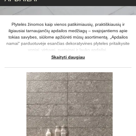
Plytelės žinomos kaip vienos patikimiausių, praktiškiausių ir
ilgiausiai tarnaujančių apdailos medžiagų – svajojantiems apie
tokias savybes, siūlome apžiūrėti mūsų asortimentą. „Apdailos
namai“ parduotuvėje esančias dekoratyvines plyteles pritaikysite
voniai, virtuvei, svetainei ir lauko apdailai.
Skaityti daugiau
Apdailos plytelės gaminamos iš skirtingų medžiagų – nuo jų
priklauso tam tikros techninės ypatybės ir formuojamas aplinkos
įvaizdis. Pageidaujantiems prabangos patiks marmuro plytelės,
siekiantiems ypatingumo patvarumo patartina rinktis akmens
masės plyteles, tuo tarpu žadantiems pasirūpinti kokybiška lauko
apdaila tiks klinkerio plytelės ar akmens masės plytelės bei
imitacinės
klinkerinės plytelės iš akmens masės
.
Kiekviena erdvė reikalauja ir skirtingų stilistinių sprendimų –
įvairiapusiškas ir įdomus plytelių dekoras užtikrins, kad ir šiuo
atveju turėsite iš ko pasirinkti.
Jei neapsisprendžiate dėl šių apdailos medžiagų dydžio,
išdėstymo ar turite su techninėmis savybėmis susijusių klausimų,