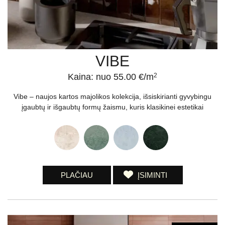
VIBE
Kaina: nuo 55.00 €/m
2
Vibe – naujos kartos majolikos kolekcija, išsiskirianti gyvybingu
įgaubtų ir išgaubtų formų žaismu, kuris klasikinei estetikai
PLAČIAU
ĮSIMINTI