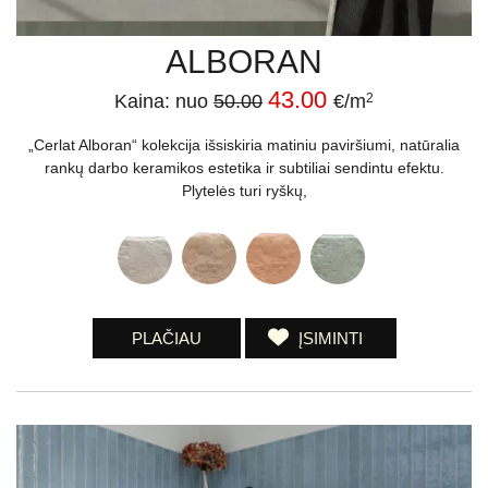
ALBORAN
43.00
Kaina: nuo
50.00
€/m
2
„Cerlat Alboran“ kolekcija išsiskiria matiniu paviršiumi, natūralia
rankų darbo keramikos estetika ir subtiliai sendintu efektu.
Plytelės turi ryškų,
PLAČIAU
ĮSIMINTI