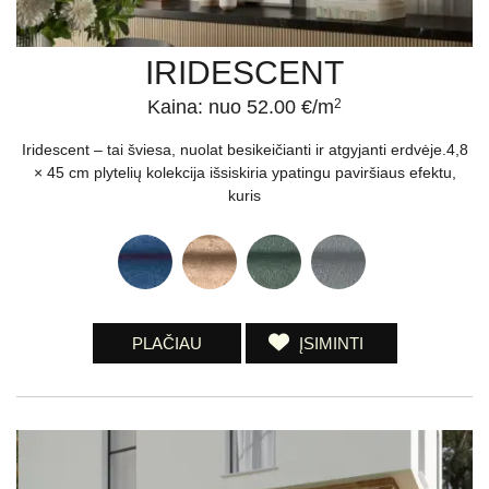
IRIDESCENT
Kaina: nuo 52.00 €/m
2
Iridescent – tai šviesa, nuolat besikeičianti ir atgyjanti erdvėje.4,8
× 45 cm plytelių kolekcija išsiskiria ypatingu paviršiaus efektu,
kuris
PLAČIAU
ĮSIMINTI