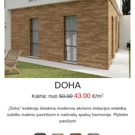
DOHA
43.00
Kaina: nuo
50.00
€/m
2
„Doha“ kolekcija išsiskiria modernia akmens imitacijos estetika,
subtiliu matiniu paviršiumi ir natūralių spalvų harmonija. Plytelės
pasižymi