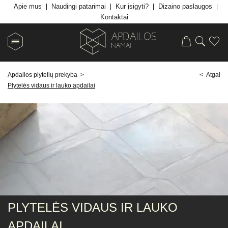
Apie mus
Naudingi patarimai
Kur įsigyti?
Dizaino paslaugos
Kontaktai
Apdailos plytelių prekyba
>
< Atgal
Plytelės vidaus ir lauko apdailai
PLYTELĖS VIDAUS IR LAUKO
APDAILAI