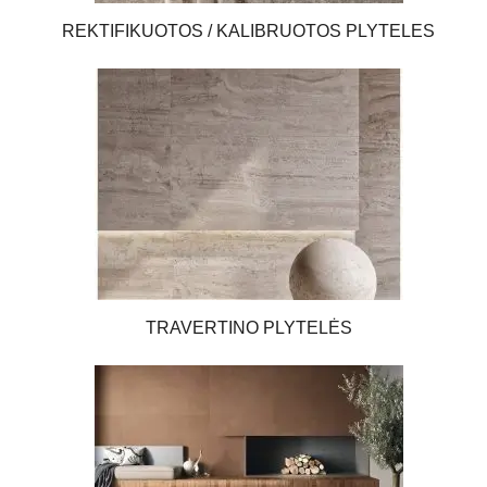
susisiekite su mumis
ir mes mielai į visus Juos atsakysime.
REKTIFIKUOTOS / KALIBRUOTOS PLYTELES
Renkantis plyteles labai svarbu estetika. Siekiant sukurti išskirtinį
dizainą nebūtinai reikia pasirinkti kuo daugiau skirtingų spalvų
plytelių. Yra daug kolekcijos plytelių, kur gamintojai sukuria
dizainą ne su viena spalva, o su keliomis. Tad drąsiai žaiskite
spalvų tonais. Jie Jums padės sukurti išskirtinį vonios interjerą.
Galite vonios akcentą pasirinkti tamsesnį arba šviesesnį – dėti tiek
ant grindų, tiek ant sienų. Nebijokite derinti plyteles iš kitos
kolekcijos. Šis sprendimas tikrai Jūsų nenuvils – pasirinkus
tinkama ryškų atspalvį. Jūsų svečiai namuose tikrai atkreips
dėmesį ir neabejotinai sulauksite daug pagyrimų.
Tiek vonios plytelės, tiek kitų erdvių plytelės keičiamos labai retai
.
Daugelis tą daro po dešimties ir daugiau metų. Kaip išsirinkti
TRAVERTINO PLYTELĖS
plyteles, kurios nepabostų? Šis klausimas tikrai iškyla visiem kas
susiduria su patalpų įsirengimu. Pirmiausias patarimas – spalvas
derinkite prie bendro interjero. Nesivaikykite madų, nes jos
kasmet keičiasi ir jų niekada mes nepavysime ir neišlaikysime
ilgai. Rinkitės pagal tai, kokios spalvos, atspalviai Jums patinka,
neerzina.
Atkreipkite dėmesį į tokius
derinius, kuriuos kaskart
pamatę jausitės maloniai
.
Išsirinkę neutralius atspalvius –