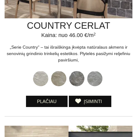
COUNTRY CERLAT
Kaina: nuo 46.00 €/m
2
„Serie Country“ – tai išraiškinga įkvėpta natūralaus akmens ir
senovinių grindinio trinkelių estetikos. Plytelės pasižymi reljefiniu
paviršiumi,
PLAČIAU
ĮSIMINTI