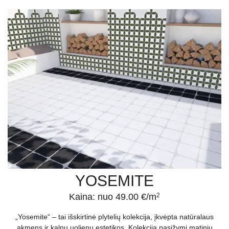
YOSEMITE
Kaina: nuo 49.00 €/m
2
„Yosemite“ – tai išskirtinė plytelių kolekcija, įkvėpta natūralaus
akmens ir kalnų uolienų estetikos. Kolekcija pasižymi matiniu