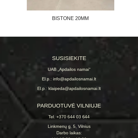
BISTONE 20MM
SUSISIEKITE
UAB „Apdailos namai“
El.p.: info@apdailosnamai.lt
El.p.: klaipeda@apdailosnamai.lt
PARDUOTUVĖ VILNIUJE
Tel. +370 644 03 644
Linkmenų g. 5, Vilnius
Darbo laikas: