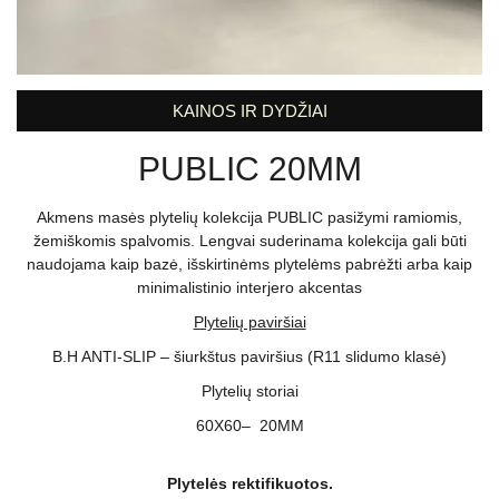
KAINOS IR DYDŽIAI
PUBLIC 20MM
Akmens masės plytelių kolekcija PUBLIC pasižymi ramiomis,
žemiškomis spalvomis. Lengvai suderinama kolekcija gali būti
naudojama kaip bazė, išskirtinėms plytelėms pabrėžti arba kaip
minimalistinio interjero akcentas
Plytelių paviršiai
B.H ANTI-SLIP – šiurkštus paviršius (R11 slidumo klasė)
Plytelių storiai
60X60– 20MM
Plytelės rektifikuotos.