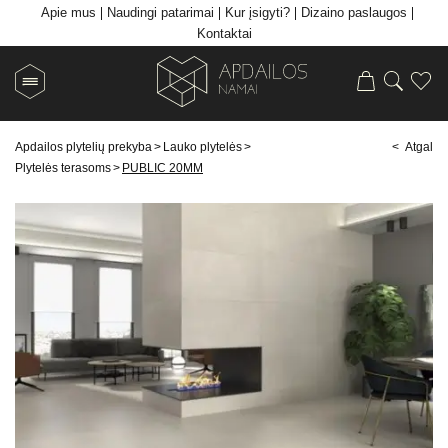
Apie mus
Naudingi patarimai
Kur įsigyti?
Dizaino paslaugos
Kontaktai
Apdailos plytelių prekyba
>
Lauko plytelės
>
< Atgal
Plytelės terasoms
>
PUBLIC 20MM