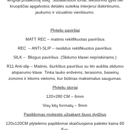
lengvai pritaikomą stilių. Subalansuoti tonai, tekstūrinis gylis bei
kruopščiai apgalvotos detalės suteikia interjerui išskirtinumo,
jaukumo ir vizualinio vientisumo.
Plytelių paviršiai
MATT REC – matinis rekitfikuotas paviršius.
REC – ANTI-SLIP – neslidus rektifikuotos paviršius.
SILK – Blizgus paviršius. (Slidumo klasei nepriskiriams.)
R11 Anti-slip – Matinis, šiurkštus paviršius su itin aukšta slidumo
atsparumo klase. Tinka lauko erdvėms, terasoms, baseinų
zonoms ir kitoms vietoms, kur būtinas maksimalus saugumas.
Plytelių storiai
120×280 CM – 6mm
Visų kitų formatų – 9mm
Papildomas mokestis užsakant šiuos dydžius
120x120CM plytelėms papildomai skaičiuojama paletės kaina 60
Eur;