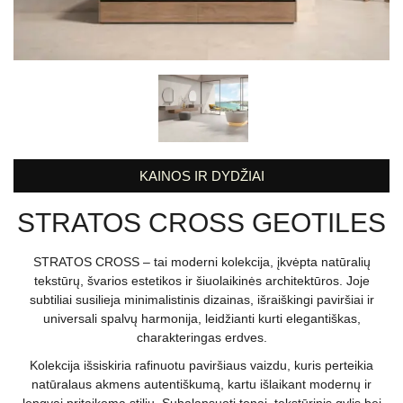
KAINOS IR DYDŽIAI
STRATOS CROSS GEOTILES
STRATOS CROSS – tai moderni kolekcija, įkvėpta natūralių
tekstūrų, švarios estetikos ir šiuolaikinės architektūros. Joje
subtiliai susilieja minimalistinis dizainas, išraiškingi paviršiai ir
universali spalvų harmonija, leidžianti kurti elegantiškas,
charakteringas erdves.
Kolekcija išsiskiria rafinuotu paviršiaus vaizdu, kuris perteikia
natūralaus akmens autentiškumą, kartu išlaikant modernų ir