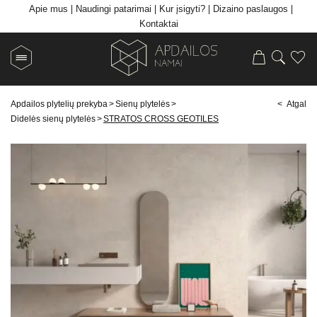
Apie mus
Naudingi patarimai
Kur įsigyti?
Dizaino paslaugos
Kontaktai
Apdailos plytelių prekyba
>
Sienų plytelės
>
< Atgal
Didelės sienų plytelės
>
STRATOS CROSS GEOTILES