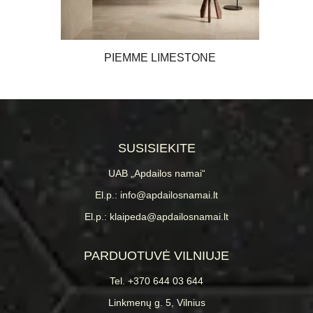
PIEMME LIMESTONE
SUSISIEKITE
UAB „Apdailos namai“
El.p.: info@apdailosnamai.lt
El.p.: klaipeda@apdailosnamai.lt
PARDUOTUVĖ VILNIUJE
Tel. +370 644 03 644
Linkmenų g. 5, Vilnius