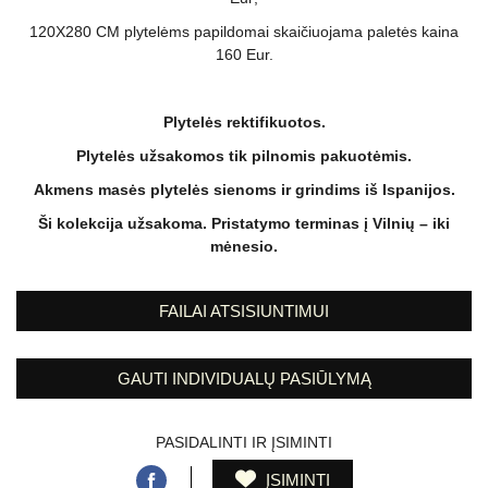
120X280 CM plytelėms papildomai skaičiuojama paletės kaina
160 Eur.
Plytelės rektifikuotos.
Plytelės užsakomos tik pilnomis pakuotėmis.
Akmens masės plytelės sienoms ir grindims iš Ispanijos.
Ši kolekcija užsakoma. Pristatymo terminas į Vilnių – iki
mėnesio.
FAILAI ATSISIUNTIMUI
GAUTI INDIVIDUALŲ PASIŪLYMĄ
PASIDALINTI IR ĮSIMINTI
ĮSIMINTI