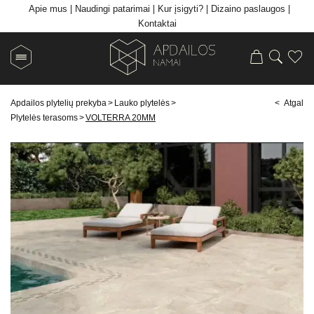
Apie mus
Naudingi patarimai
Kur įsigyti?
Dizaino paslaugos
Kontaktai
Apdailos plytelių prekyba
>
Lauko plytelės
>
< Atgal
Plytelės terasoms
>
VOLTERRA 20MM