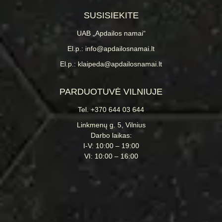
SUSISIEKITE
UAB „Apdailos namai“
El.p.: info@apdailosnamai.lt
El.p.: klaipeda@apdailosnamai.lt
PARDUOTUVĖ VILNIUJE
Tel. +370 644 03 644
Linkmenų g. 5, Vilnius
Darbo laikas:
I-V: 10:00 – 19:00
VI: 10:00 – 16:00