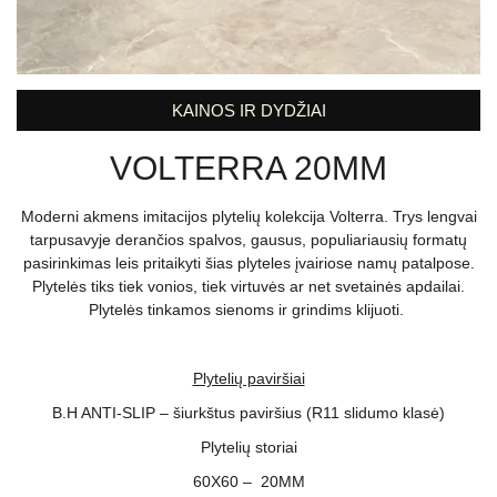
KAINOS IR DYDŽIAI
VOLTERRA 20MM
Moderni akmens imitacijos plytelių kolekcija Volterra. Trys lengvai
tarpusavyje derančios spalvos, gausus, populiariausių formatų
pasirinkimas leis pritaikyti šias plyteles įvairiose namų patalpose.
Plytelės tiks tiek vonios, tiek virtuvės ar net svetainės apdailai.
Plytelės tinkamos sienoms ir grindims klijuoti.
Plytelių paviršiai
B.H ANTI-SLIP – šiurkštus paviršius (R11 slidumo klasė)
Plytelių storiai
60X60 – 20MM