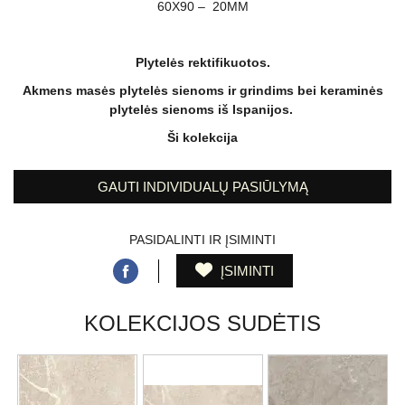
60X90 – 20MM
Plytelės rektifikuotos.
Akmens masės plytelės sienoms ir grindims bei keraminės
plytelės sienoms iš Ispanijos.
Ši kolekcija
GAUTI INDIVIDUALŲ PASIŪLYMĄ
PASIDALINTI IR ĮSIMINTI
ĮSIMINTI
KOLEKCIJOS SUDĖTIS