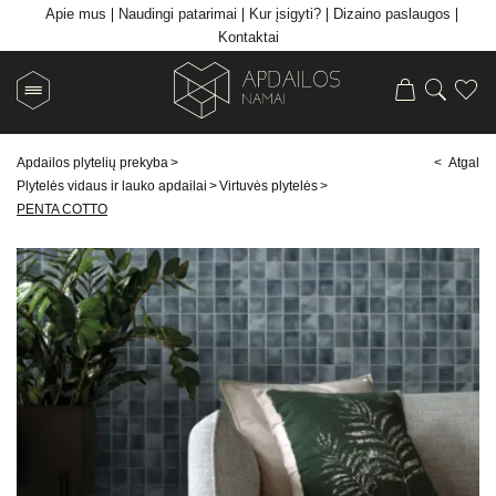
Apie mus
Naudingi patarimai
Kur įsigyti?
Dizaino paslaugos
Kontaktai
Apdailos plytelių prekyba
>
< Atgal
Plytelės vidaus ir lauko apdailai
>
Virtuvės plytelės
>
PENTA COTTO