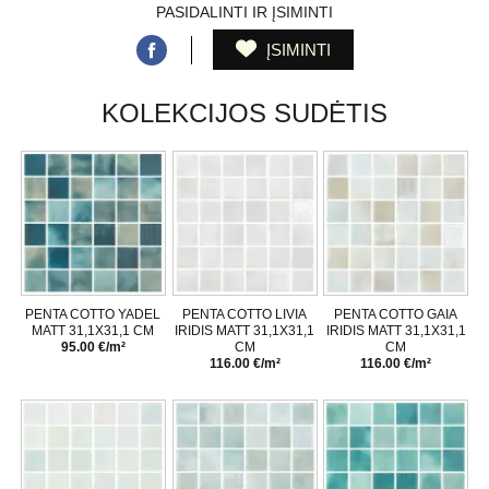
PASIDALINTI IR ĮSIMINTI
ĮSIMINTI
KOLEKCIJOS SUDĖTIS
PENTA COTTO YADEL
PENTA COTTO LIVIA
PENTA COTTO GAIA
MATT 31,1X31,1 CM
IRIDIS MATT 31,1X31,1
IRIDIS MATT 31,1X31,1
95.00 €/m²
CM
CM
116.00 €/m²
116.00 €/m²