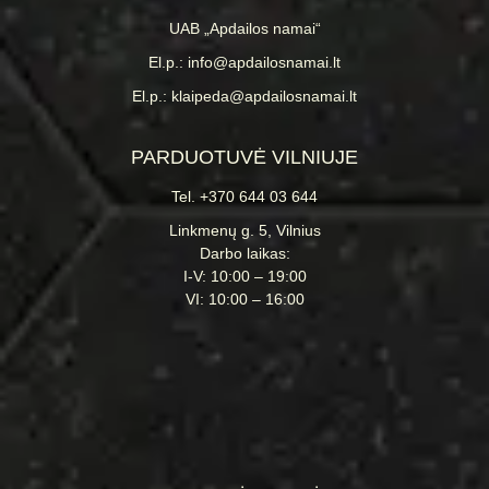
UAB „Apdailos namai“
El.p.: info@apdailosnamai.lt
El.p.: klaipeda@apdailosnamai.lt
PARDUOTUVĖ VILNIUJE
Tel. +370 644 03 644
Linkmenų g. 5, Vilnius
Darbo laikas:
I-V: 10:00 – 19:00
VI: 10:00 – 16:00