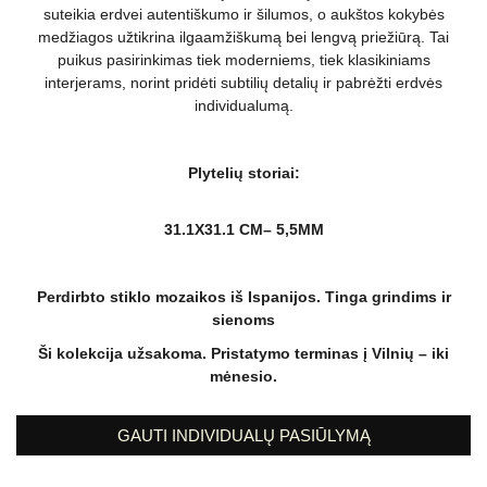
suteikia erdvei autentiškumo ir šilumos, o aukštos kokybės
medžiagos užtikrina ilgaamžiškumą bei lengvą priežiūrą. Tai
puikus pasirinkimas tiek moderniems, tiek klasikiniams
interjerams, norint pridėti subtilių detalių ir pabrėžti erdvės
individualumą.
Plytelių storiai:
31.1X31.1 CM– 5,5MM
Perdirbto stiklo mozaikos iš Ispanijos. Tinga grindims ir
sienoms
Ši kolekcija užsakoma. Pristatymo terminas į Vilnių – iki
mėnesio.
GAUTI INDIVIDUALŲ PASIŪLYMĄ