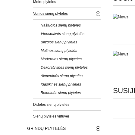
Metro plytelės
Vonios sienų plytelės
Raštuotos sienų plytelės
Vienspalvės sienų plytelės
Blizgios sienų plytelės
Matinės sienų plytelės
Modernios sienų plytelės
Dekoratyvinės sienų plytelės
Akmeninės sienų plytelės
Klasikinės sienų plytelės
SUSIJ
Betoninės sienų plytelės
Didelės sienų plytelės
Sienų plytelės virtuvei
GRINDŲ PLYTELĖS