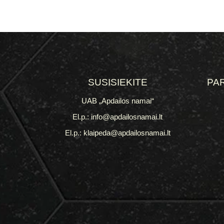
SUSISIEKITE
PA
UAB „Apdailos namai“
El.p.: info@apdailosnamai.lt
El.p.: klaipeda@apdailosnamai.lt