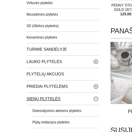
Virtuvės plytelės
PENNY ST
GOLD 287
125.00
Mozaikinės plytelės
3D (iškilios plytelės)
PANAŠ
Keraminės plytelės
TURIME SANDĖLYJE
LAUKO PLYTELĖS
PLYTELIŲ AKCIJOS
PRIEDAI PLYTELĖMS
SIENŲ PLYTELĖS
Dekoratyvinio akmens plytelės
P
Plytų imitacijos plytelės
SUSIJ