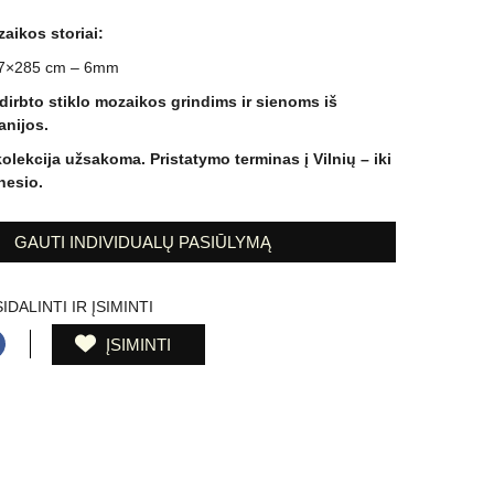
aikos storiai:
7×285 cm – 6mm
dirbto stiklo mozaikos
grindims ir sienoms
iš
anijos.
kolekcija užsakoma. Pristatymo terminas į Vilnių – iki
esio.
GAUTI INDIVIDUALŲ PASIŪLYMĄ
IDALINTI IR ĮSIMINTI
ĮSIMINTI