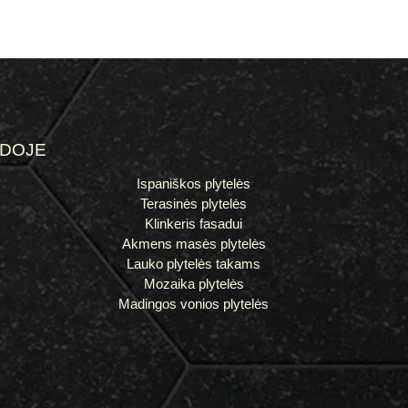
ĖDOJE
Ispaniškos plytelės
Terasinės plytelės
Klinkeris fasadui
Akmens masės plytelės
Lauko plytelės takams
Mozaika plytelės
Madingos vonios plytelės