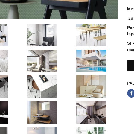
Moz
28
Per
Isp
Ši 
mėn
PAS