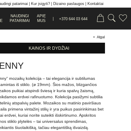
udingi patarimai
Kur įsigyti?
Dizaino paslaugos
Kontaktai
NAUDINGI
APIE
+370 644 03 644
JE
PATARIMAI
MUS
< Atgal
KAINOS IR DYDŽIAI
ENNY
nny“ mozaikų kolekcija – tai elegancija ir subtilumas
amintas iš stiklo. (ø 19mm). Šios mažos, blizgančios
aikos puikiai atspindi šviesą ir kuria spalvų žaismą,
eikdamos erdvei rafinuotumo. Kolekcija pasižymi subtilia
telinių atspalvių palete. Mozaikos su matinio paviršiaus
aila primena vintažinį stilių ir yra puikus pasirinkimas bet
ai erdvei, kuriai norite suteikti išskirtinumo. Apskritos
mos stiklo plytelės – tai universalus sprendimas,
eikiantis šiuolaikišką, tačiau elegantišką išvaizdą.