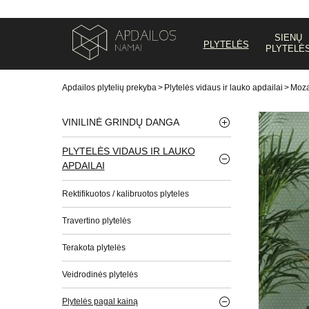
SIENŲ
PLYTELĖS
PLYTELĖ
Apdailos plytelių prekyba
>
Plytelės vidaus ir lauko apdailai
>
Moza
VINILINĖ GRINDŲ DANGA
PLYTELĖS VIDAUS IR LAUKO
APDAILAI
Rektifikuotos / kalibruotos plyteles
Travertino plytelės
Terakota plytelės
Veidrodinės plytelės
Plytelės pagal kainą