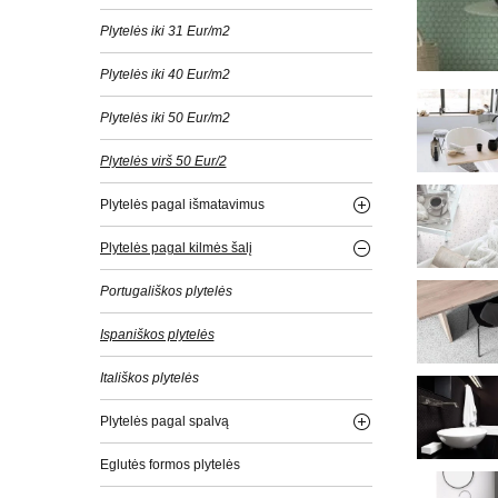
Plytelės iki 31 Eur/m2
Plytelės iki 40 Eur/m2
Plytelės iki 50 Eur/m2
Plytelės virš 50 Eur/2
Plytelės pagal išmatavimus
Plytelės pagal kilmės šalį
Portugališkos plytelės
Ispaniškos plytelės
Itališkos plytelės
Plytelės pagal spalvą
Eglutės formos plytelės