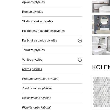
Apvalios plytelės
Rombo plytelės
Skalūno efekto plytelės
Poliruotos / glazūruotos plytelės
Karščiui atsparios plytelės
Terrazzo plytelės
Vonios plytelės
KOLEK
Mažos plytelės
Prabangios vonios plytelės
Juodos vonios plytelės
Baltos vonios plytelės
Plytelės dušo kabinai