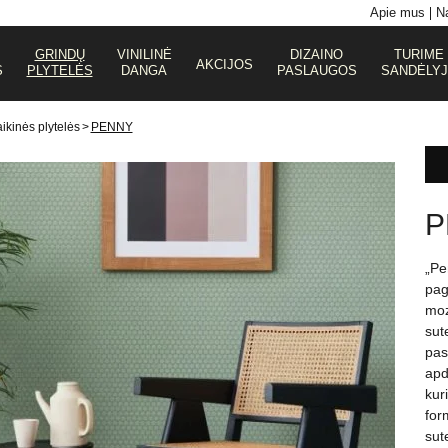
Apie mus
Na
GRINDŲ
VINILINĖ
DIZAINO
TURIME
AKCIJOS
S
PLYTELĖS
DANGA
PASLAUGOS
SANDĖLY
ikinės plytelės
>
PENNY
P
„Pe
pag
moz
sut
pas
apd
kuri
for
sut