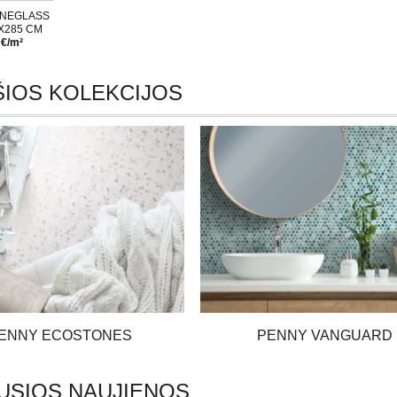
ONEGLASS
X285 CM
 €/m²
IOS KOLEKCIJOS
ENNY ECOSTONES
PENNY VANGUARD
USIOS NAUJIENOS