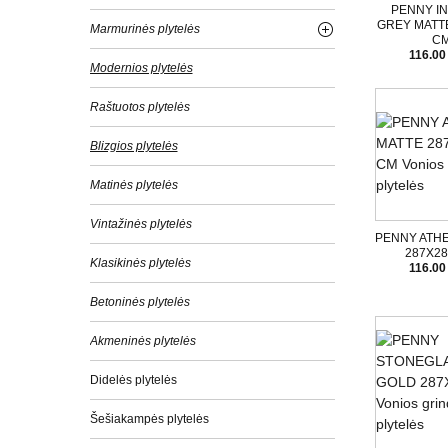
PENNY I
GREY MATT
Marmurinės plytelės
C
116.00
Modernios plytelės
Raštuotos plytelės
Blizgios plytelės
Matinės plytelės
Vintažinės plytelės
PENNY ATH
287X2
Klasikinės plytelės
116.00
Betoninės plytelės
Akmeninės plytelės
Didelės plytelės
Šešiakampės plytelės