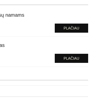
ūsų namams
PLAČIAU
mas
PLAČIAU