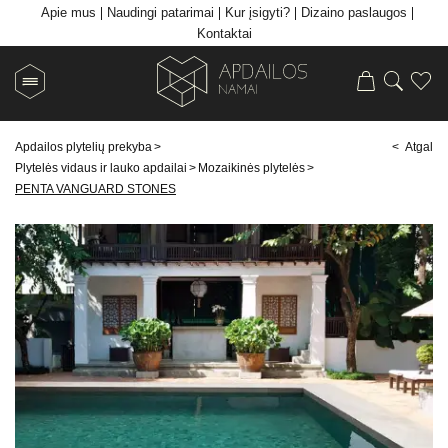
Apie mus
Naudingi patarimai
Kur įsigyti?
Dizaino paslaugos
Kontaktai
Apdailos plytelių prekyba
>
< Atgal
Plytelės vidaus ir lauko apdailai
>
Mozaikinės plytelės
>
PENTA VANGUARD STONES