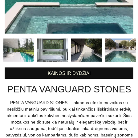
KAINOS IR DYDŽIAI
PENTA VANGUARD STONES
PENTA VANGUARD STONES – akmens efekto mozaikos su
neslidžiu matiniu paviršiumi, puikiai tinkančios išskirtiniam erdvių
akcentui ir aukštos kokybės neslystančiam paviršiui sukurti. Šios
mozaikos ne tik suteikia natūralų ir elegantišką vaizdą, bet ir
užtikrina saugumą, todėl jos idealiai tinka drėgnoms vietoms,
pavyzdžiui, vonios kambariams, dušo kabinoms, baseinų zonoms