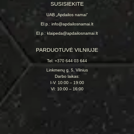
SUSISIEKITE
UAB „Apdailos namai“
El.p.: info@apdailosnamai.lt
El.p.: klaipeda@apdailosnamai.lt
PARDUOTUVĖ VILNIUJE
Tel. +370 644 03 644
Linkmenų g. 5, Vilnius
Darbo laikas:
I-V: 10:00 – 19:00
VI: 10:00 – 16:00