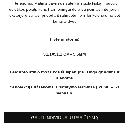
ir terasoms. Matinis paviršius suteikia šiuolaikišką ir subtilų
estetikos pojūtį, kuris harmoningai dera su įvairiais interjero ir
eksterjero stiliais, pridedant rafinuotumo ir funkcionalumo bet
kuriai erdvei.
Plytelių storiai:
31.1X31.1 CM– 5,5MM
Perdirbto stiklo mozaikos iš Ispanijos. Tinga grindims ir
sienoms
Ši kolekcija užsakoma. Pristatymo terminas į Vilnių – iki
mėnesio.
GAUTI INDIVIDUALŲ PASIŪLYMĄ