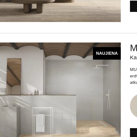
M
NAUJIENA
Ka
MUN
erd
atk