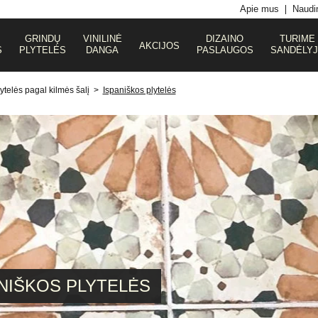
Apie mus
Naudin
GRINDŲ
VINILINĖ
DIZAINO
TURIME
AKCIJOS
S
PLYTELĖS
DANGA
PASLAUGOS
SANDĖLY
ytelės pagal kilmės šalį
>
Ispaniškos plytelės
NIŠKOS PLYTELĖS