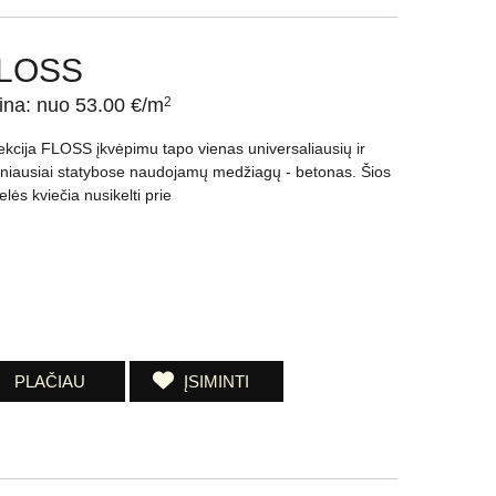
LOSS
ina: nuo 53.00 €/m
2
ekcija FLOSS įkvėpimu tapo vienas universaliausių ir
niausiai statybose naudojamų medžiagų - betonas. Šios
elės kviečia nusikelti prie
PLAČIAU
ĮSIMINTI