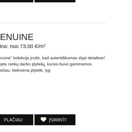
ENUINE
ina: nuo 73.00 €/m
2
nuine“ kolekcija įrodo, kad autentiškumas slypi detalėse!
ėpta rankų darbo plytelių, kurios buvo gaminamos
sčiau, kiekviena plytelė, lyg
PLAČIAU
ĮSIMINTI