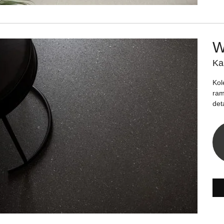
W
Ka
Kol
ram
det