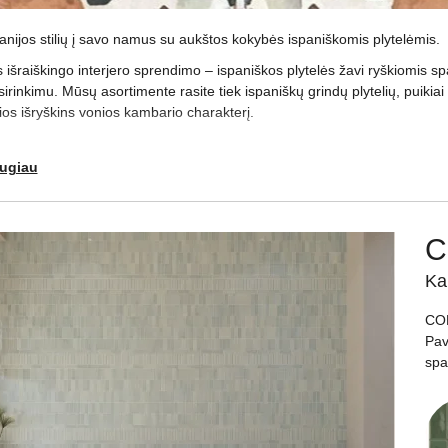
panijos stilių į savo namus su aukštos kokybės ispaniškomis plytelėmis.
išraiškingo interjero sprendimo – ispaniškos plytelės žavi ryškiomis spal
irinkimu. Mūsų asortimente rasite tiek ispaniškų grindų plytelių, puikiai 
rios išryškins vonios kambario charakterį.
TIPO ISPANIŠKAS PLYTELES SIŪLOME?
augiau
mai siūlo keramines ir akmens masės plyteles iš Ispanijos – nuo natūr
Mėgstantiems funkcionalumą, ypač tiks ispaniškos plytelės voniai, kurio
C
s pasižymi patvarumu, dizaino įvairove ir patrauklia kaina – rinkitės tai,
Ka
e Apdailos Namų salone ir atraskite ispaniškų plytelių kolekciją, kuri ne ti
COL
Pav
spa