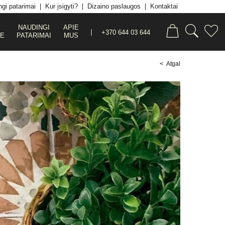
gi patarimai
Kur įsigyti?
Dizaino paslaugos
Kontaktai
NAUDINGI
APIE
+370 644 03 644
JE
PATARIMAI
MUS
< Atgal