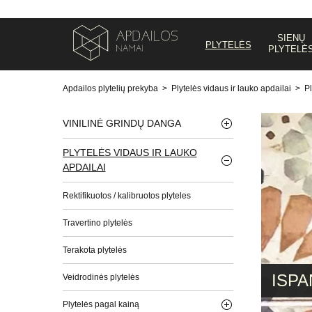
SIENŲ
PLYTELĖS
PLYTELĖ
Apdailos plytelių prekyba
>
Plytelės vidaus ir lauko apdailai
>
Pl
VINILINĖ GRINDŲ DANGA
PLYTELĖS VIDAUS IR LAUKO
APDAILAI
Rektifikuotos / kalibruotos plyteles
Travertino plytelės
Terakota plytelės
ISPA
Veidrodinės plytelės
Plytelės pagal kainą