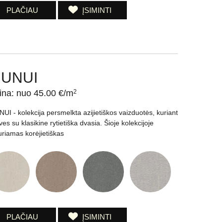
PLAČIAU
ĮSIMINTI
UNUI
ina: nuo 45.00 €/m
2
UI - kolekcija persmelkta azijietiškos vaizduotės, kuriant
ves su klasikine rytietiška dvasia. Šioje kolekcijoje
uriamas korėjietiškas
PLAČIAU
ĮSIMINTI