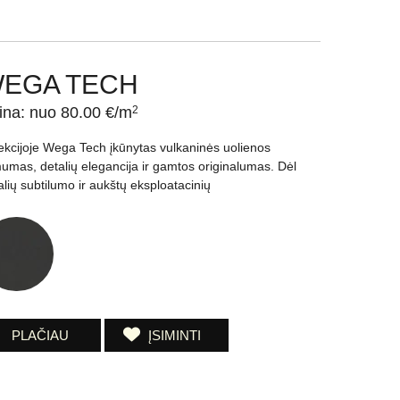
EGA TECH
ina: nuo 80.00 €/m
2
ekcijoje Wega Tech įkūnytas vulkaninės uolienos
umas, detalių elegancija ir gamtos originalumas. Dėl
alių subtilumo ir aukštų eksploatacinių
PLAČIAU
ĮSIMINTI