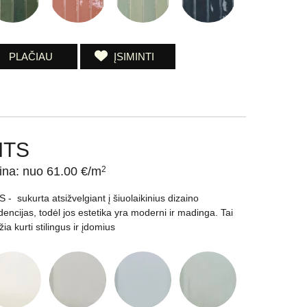
PLAČIAU
ĮSIMINTI
ITS
ina: nuo 61.00 €/m
2
S - sukurta atsižvelgiant į šiuolaikinius dizaino
dencijas, todėl jos estetika yra moderni ir madinga. Tai
žia kurti stilingus ir įdomius