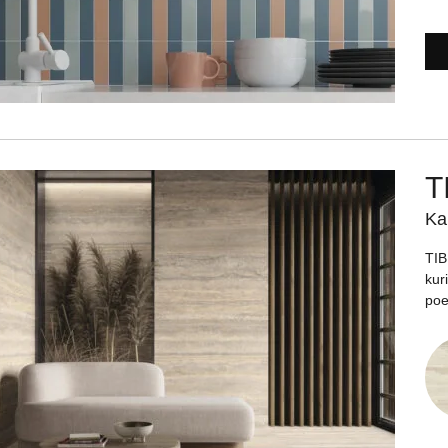
T
Ka
TIB
kur
poe