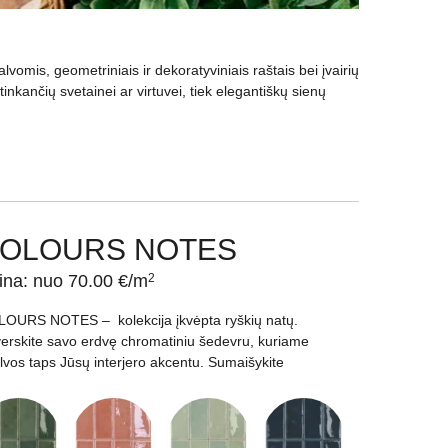
vomis, geometriniais ir dekoratyviniais raštais bei įvairių
tinkančių svetainei ar virtuvei, tiek elegantiškų sienų
alaus akmens imitacijos iki modernaus dizaino
s yra atsparios drėgmei ir lengvai prižiūrimos. Visos
OLOURS NOTES
 kas padeda įgyvendinti jūsų interjero viziją.
ina: nuo 70.00 €/m
2
k atitiks Jūsų poreikius, bet ir taps išskirtiniu akcentu.
OURS NOTES – kolekcija įkvėpta ryškių natų.
erskite savo erdvę chromatiniu šedevru, kuriame
lvos taps Jūsų interjero akcentu. Sumaišykite