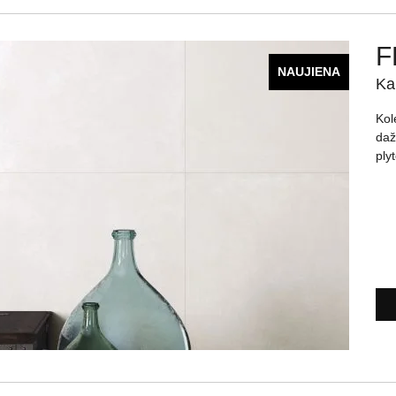
F
NAUJIENA
Ka
Kol
daž
plyt