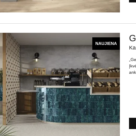
G
NAUJIENA
Ka
„Ge
Įkv
ank