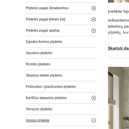
Plytelės pagal išmatavimus
Įneškite Is
Plytelės pagal kilmės šalį
Ieškantiems 
tekstūrų pas
Plytelės pagal spalvą
plytelių, ku
Eglutės formos plytelės
KOKIO 
Skaityti d
Apvalios plytelės
Apdailos Na
Rombo plytelės
sprendimų. 
mūsų plytelė
Skalūno efekto plytelės
Apsilankykit
Poliruotos / glazūruotos plytelės
Karščiui atsparios plytelės
Terrazzo plytelės
Vonios plytelės