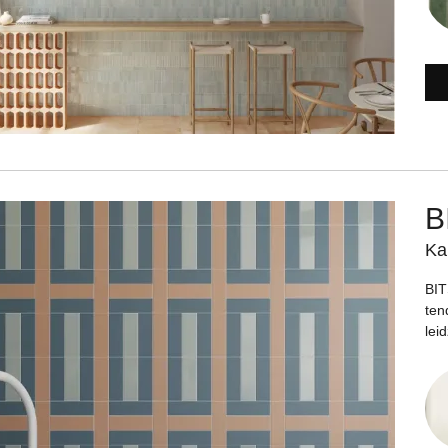
B
Ka
BIT
ten
leid