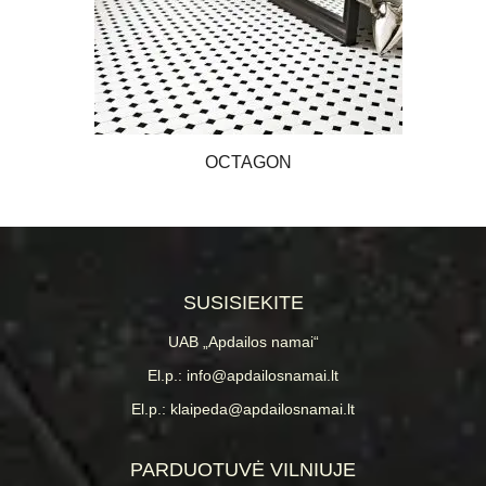
OCTAGON
SUSISIEKITE
UAB „Apdailos namai“
El.p.: info@apdailosnamai.lt
El.p.: klaipeda@apdailosnamai.lt
PARDUOTUVĖ VILNIUJE