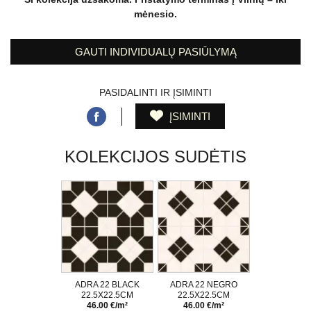
mėnesio.
GAUTI INDIVIDUALŲ PASIŪLYMĄ
PASIDALINTI IR ĮSIMINTI
ĮSIMINTI
KOLEKCIJOS SUDĖTIS
ADRA 22 BLACK
ADRA 22 NEGRO
22.5X22.5CM
22.5X22.5CM
46.00 €/m²
46.00 €/m²