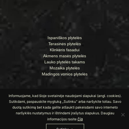
Ispaniškos plytelės
Terasinės plytelės
Klinkeris fasadui
Akmens masės plytelės
Lauko plytelės takams
Mozaika plytelės
Madingos vonios plytelės
Informuojame, kad šioje svetainėje naudojami slapukai (angl. cookies).
Sutikdami, paspauskite mygtuką „Sutinku“ arba naršykite toliau. Savo
duotą sutikimą bet kada galite atšaukti pakeisdami savo interneto
naršyklės nustatymus ir ištrindami įrašytus slapukus. Daugiau
čia
informacijos rasite
© Visos teisės saugomos UAB „Apdailos namai“