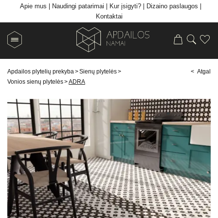
Apie mus
Naudingi patarimai
Kur įsigyti?
Dizaino paslaugos
Kontaktai
Apdailos plytelių prekyba
>
Sienų plytelės
>
< Atgal
Vonios sienų plytelės
>
ADRA