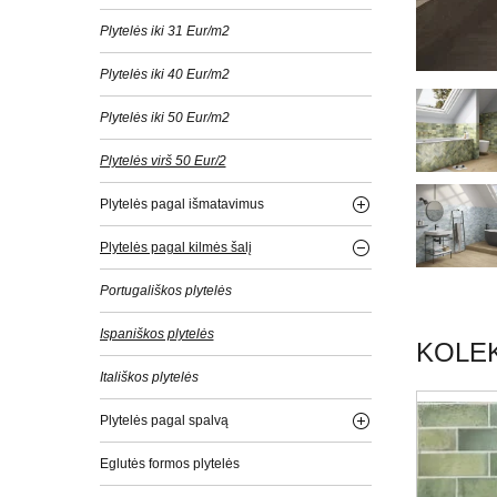
Plytelės iki 31 Eur/m2
Plytelės iki 40 Eur/m2
Plytelės iki 50 Eur/m2
Plytelės virš 50 Eur/2
Plytelės pagal išmatavimus
Plytelės pagal kilmės šalį
Portugališkos plytelės
Ispaniškos plytelės
KOLEK
Itališkos plytelės
Plytelės pagal spalvą
Eglutės formos plytelės