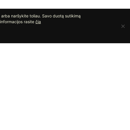
 arba naršykite toliau. Savo duotą sutikimą
informacijos rasite
čia
ĖDOJE
Ispaniškos plytelės
Terasinės plytelės
Klinkeris fasadui
Akmens masės plytelės
Lauko plytelės takams
Mozaika plytelės