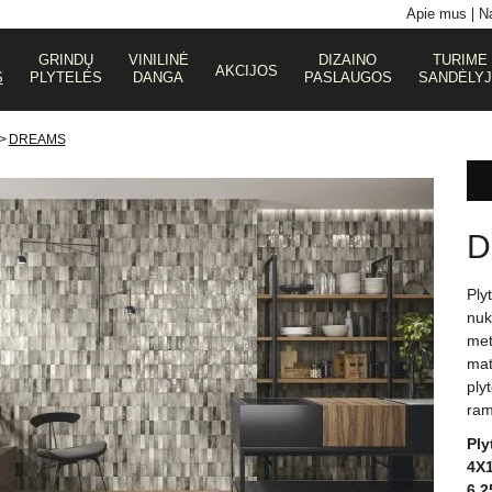
Apie mus
Na
GRINDŲ
VINILINĖ
DIZAINO
TURIME
AKCIJOS
S
PLYTELĖS
DANGA
PASLAUGOS
SANDĖLY
>
DREAMS
D
Ply
nuk
met
mat
ply
ram
Ply
4X1
6,2