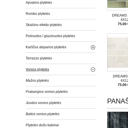
Apvalios plytelės
Rombo plytelės
DREAMS
4X12
75.00 
Skalūno efekto plytelės
Poliruotos / glazūruotos plytelės
Karščiui atsparios plytelės
Terrazzo plytelės
Vonios plytelės
DREAMS
Mažos plytelės
4X12
75.00 
Prabangios vonios plytelės
PANAŠ
Juodos vonios plytelės
Baltos vonios plytelės
Plytelės dušo kabinai