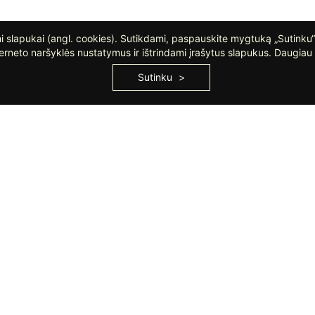
 slapukai (angl. cookies). Sutikdami, paspauskite mygtuką „Sutinku“
erneto naršyklės nustatymus ir ištrindami įrašytus slapukus. Daugiau 
Sutinku
RDUOTUVĖ VILNIUJE
PARDUOTUVĖ KLAIP
Tel. +370 644 03 644
Tel. +370 646 64 140
Linkmenų g. 5, Vilnius
Liepų g. 40, Klaipėda
Darbo laikas:
Darbo laikas:
I-V: 10:00 – 19:00
I-V: 10:00 – 18:00
VI: 10:00 – 16:00
VI: 10:00 – 14:00