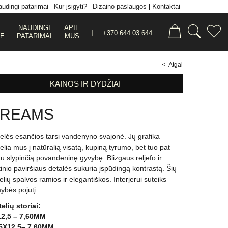
udingi patarimai
Kur įsigyti?
Dizaino paslaugos
Kontaktai
NAUDINGI
APIE
+370 644 03 644
JE
PATARIMAI
MUS
< Atgal
KAINOS IR DYDŽIAI
REAMS
telės esančios tarsi vandenyno svajonė. Jų grafika
elia mus į natūralią visatą, kupiną tyrumo, bet tuo pat
u slypinčią povandeninę gyvybę. Blizgaus reljefo ir
inio paviršiaus detalės sukuria įspūdingą kontrastą. Šių
telių spalvos ramios ir elegantiškos. Interjerui suteiks
ybės pojūtį.
telių storiai:
2,5 – 7,60MM
5X12,5– 7,60MM