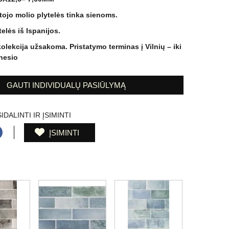
tojo molio plytelės tinka sienoms.
telės iš Ispanijos.
kolekcija užsakoma. Pristatymo terminas į Vilnių – iki
nesio
GAUTI INDIVIDUALŲ PASIŪLYMĄ
IDALINTI IR ĮSIMINTI
ĮSIMINTI