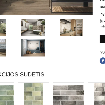
Bal
Ply
Ši 
mė
PAS
CIJOS SUDĖTIS