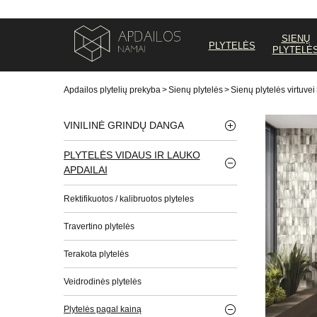
SIENŲ
PLYTELĖS
PLYTELĖ
Apdailos plytelių prekyba
>
Sienų plytelės
>
Sienų plytelės virtuvei
VINILINĖ GRINDŲ DANGA
PLYTELĖS VIDAUS IR LAUKO
APDAILAI
Rektifikuotos / kalibruotos plyteles
Travertino plytelės
Terakota plytelės
Veidrodinės plytelės
Plytelės pagal kainą