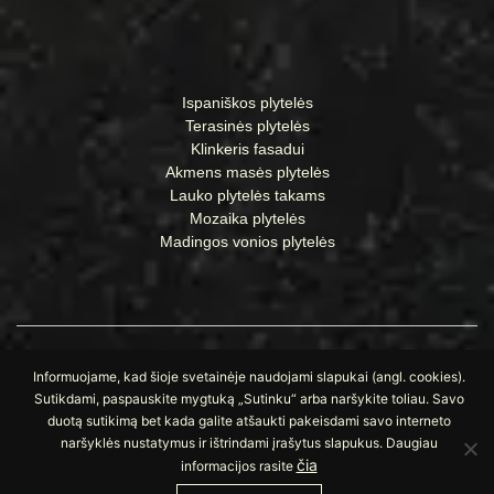
Ispaniškos plytelės
Terasinės plytelės
Klinkeris fasadui
Akmens masės plytelės
Lauko plytelės takams
Mozaika plytelės
Madingos vonios plytelės
Informuojame, kad šioje svetainėje naudojami slapukai (angl. cookies).
Sutikdami, paspauskite mygtuką „Sutinku“ arba naršykite toliau. Savo
duotą sutikimą bet kada galite atšaukti pakeisdami savo interneto
© Visos teisės saugomos UAB „Apdailos namai“
naršyklės nustatymus ir ištrindami įrašytus slapukus. Daugiau
čia
informacijos rasite