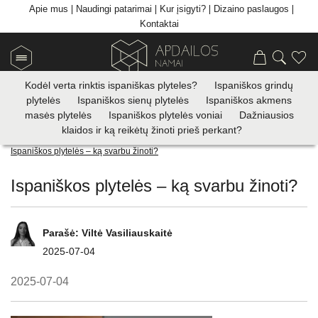
Apie mus
Naudingi patarimai
Kur įsigyti?
Dizaino paslaugos
Kontaktai
Kodėl verta rinktis ispaniškas plyteles?
Ispaniškos grindų
plytelės
Ispaniškos sienų plytelės
Ispaniškos akmens
masės plytelės
Ispaniškos plytelės voniai
Dažniausios
klaidos ir ką reikėtų žinoti prieš perkant?
Apdailos plytelių prekyba
>
Visi patarimai
>
< Atgal
Ispaniškos plytelės – ką svarbu žinoti?
Ispaniškos plytelės – ką svarbu žinoti?
Parašė:
Viltė Vasiliauskaitė
2025-07-04
2025-07-04