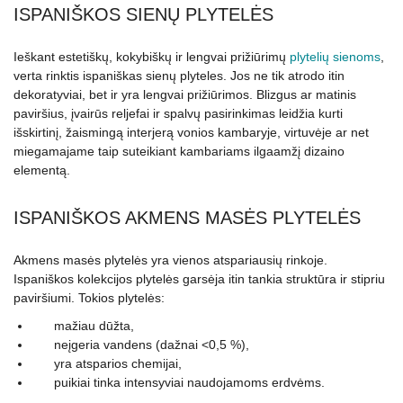
ISPANIŠKOS SIENŲ PLYTELĖS
Ieškant estetiškų, kokybiškų ir lengvai prižiūrimų
plytelių sienoms
,
verta rinktis ispaniškas sienų plyteles. Jos ne tik atrodo itin
dekoratyviai, bet ir yra lengvai prižiūrimos. Blizgus ar matinis
paviršius, įvairūs reljefai ir spalvų pasirinkimas leidžia kurti
išskirtinį, žaismingą interjerą vonios kambaryje, virtuvėje ar net
miegamajame taip suteikiant kambariams ilgaamžį dizaino
elementą.
ISPANIŠKOS AKMENS MASĖS PLYTELĖS
Akmens masės plytelės yra vienos atspariausių rinkoje.
Ispaniškos kolekcijos plytelės garsėja itin tankia struktūra ir stipriu
paviršiumi. Tokios plytelės:
mažiau dūžta,
neįgeria vandens (dažnai <0,5 %),
yra atsparios chemijai,
puikiai tinka intensyviai naudojamoms erdvėms.