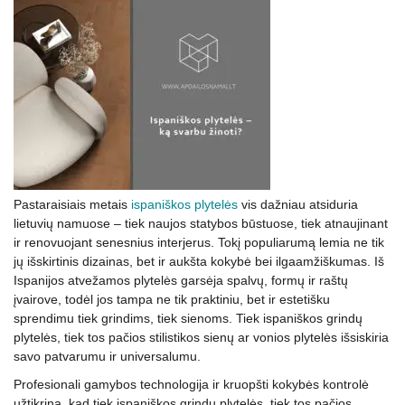
Pastaraisiais metais
ispaniškos plytelės
vis dažniau atsiduria
lietuvių namuose – tiek naujos statybos būstuose, tiek atnaujinant
ir renovuojant senesnius interjerus. Tokį populiarumą lemia ne tik
jų išskirtinis dizainas, bet ir aukšta kokybė bei ilgaamžiškumas. Iš
Ispanijos atvežamos plytelės garsėja spalvų, formų ir raštų
įvairove, todėl jos tampa ne tik praktiniu, bet ir estetišku
sprendimu tiek grindims, tiek sienoms. Tiek ispaniškos grindų
plytelės, tiek tos pačios stilistikos sienų ar vonios plytelės išsiskiria
savo patvarumu ir universalumu.
Profesionali gamybos technologija ir kruopšti kokybės kontrolė
užtikrina, kad tiek ispaniškos grindų plytelės, tiek tos pačios