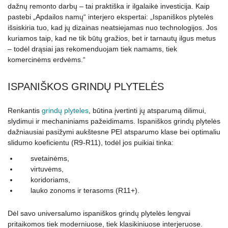
dažnų remonto darbų – tai praktiška ir ilgalaikė investicija. Kaip
pastebi „Apdailos namų“ interjero ekspertai: „Ispaniškos plytelės
išsiskiria tuo, kad jų dizainas neatsiejamas nuo technologijos. Jos
kuriamos taip, kad ne tik būtų gražios, bet ir tarnautų ilgus metus
– todėl drąsiai jas rekomenduojam tiek namams, tiek
komercinėms erdvėms.“
ISPANIŠKOS GRINDŲ PLYTELĖS
Renkantis
grindų plyteles
, būtina įvertinti jų atsparumą dilimui,
slydimui ir mechaniniams pažeidimams. Ispaniškos grindų plytelės
dažniausiai pasižymi aukštesne PEI atsparumo klase bei optimaliu
slidumo koeficientu (R9-R11), todėl jos puikiai tinka:
svetainėms,
virtuvėms,
koridoriams,
lauko zonoms ir terasoms (R11+).
Dėl savo universalumo ispaniškos grindų plytelės lengvai
pritaikomos tiek moderniuose, tiek klasikiniuose interjeruose.