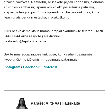
dizaino įvairovės. Nesvarbu, ar ieškote plytelių grindims, sienoms
ar vonios kambariui, ispaniškos kolekcijos suteikia patikimą,
atsparų ir lengvai prižiūrimą sprendimą. Tai pasirinkimas, kuris
ilgainiui atsiperka ir estetika, ir praktiškumu.
Kilus bet kokiems klausimams, drąsiai skambinkite telefonu
+370
644 03644
arba rašykite į elektroninį
paštą
info@apdailosnamai.lt.
Sekite mus socialiniuose tinkluose, kur kasdien dalinamės
įkvepiančiomis idėjomis ir naudingais patarimais:
Instagram
/
Facebook
/
Pinterest
Parašė:
Viltė Vasiliauskaitė