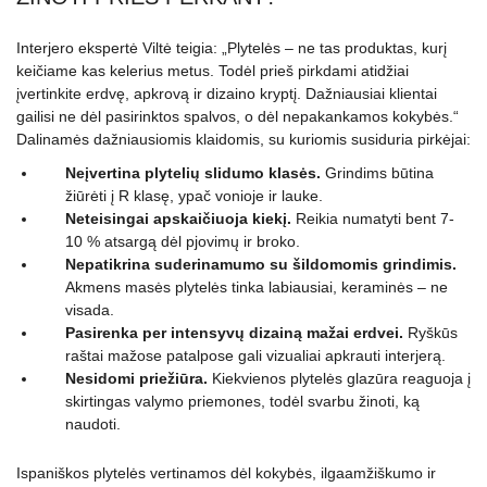
Interjero ekspertė Viltė teigia: „Plytelės – ne tas produktas, kurį
keičiame kas kelerius metus. Todėl prieš pirkdami atidžiai
įvertinkite erdvę, apkrovą ir dizaino kryptį. Dažniausiai klientai
gailisi ne dėl pasirinktos spalvos, o dėl nepakankamos kokybės.“
Dalinamės dažniausiomis klaidomis, su kuriomis susiduria pirkėjai:
Neįvertina plytelių slidumo klasės.
Grindims būtina
žiūrėti į R klasę, ypač vonioje ir lauke.
Neteisingai apskaičiuoja kiekį.
Reikia numatyti bent 7-
10 % atsargą dėl pjovimų ir broko.
Nepatikrina suderinamumo su šildomomis grindimis.
Akmens masės plytelės tinka labiausiai, keraminės – ne
visada.
Pasirenka per intensyvų dizainą mažai erdvei.
Ryškūs
raštai mažose patalpose gali vizualiai apkrauti interjerą.
Nesidomi priežiūra.
Kiekvienos plytelės glazūra reaguoja į
skirtingas valymo priemones, todėl svarbu žinoti, ką
naudoti.
Ispaniškos plytelės vertinamos dėl kokybės, ilgaamžiškumo ir