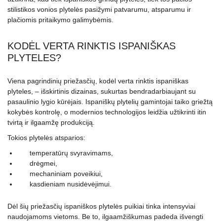
stilistikos vonios plytelės pasižymi patvarumu, atsparumu ir
plačiomis pritaikymo galimybėmis.
KODĖL VERTA RINKTIS ISPANIŠKAS
PLYTELES?
Viena pagrindinių priežasčių, kodėl verta rinktis ispaniškas
plyteles, – išskirtinis dizainas, sukurtas bendradarbiaujant su
pasaulinio lygio kūrėjais. Ispaniškų plytelių gamintojai taiko griežtą
kokybės kontrolę, o modernios technologijos leidžia užtikrinti itin
tvirtą ir ilgaamžę produkciją.
Tokios plytelės atsparios:
temperatūrų svyravimams,
drėgmei,
mechaniniam poveikiui,
kasdieniam nusidėvėjimui.
Dėl šių priežasčių ispaniškos plytelės puikiai tinka intensyviai
naudojamoms vietoms. Be to, ilgaamžiškumas padeda išvengti