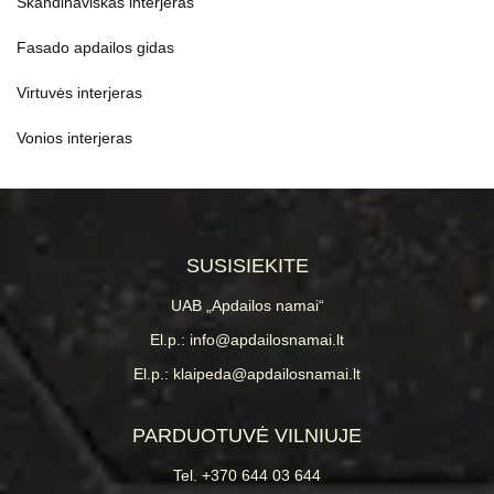
Skandinaviškas interjeras
Fasado apdailos gidas
Virtuvės interjeras
Vonios interjeras
SUSISIEKITE
UAB „Apdailos namai“
El.p.: info@apdailosnamai.lt
El.p.: klaipeda@apdailosnamai.lt
PARDUOTUVĖ VILNIUJE
Tel. +370 644 03 644