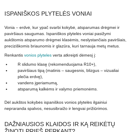
ISPANIŠKOS PLYTELĖS VONIAI
Vonia – erdvė, kur ypač svarbi kokybė, atsparumas drėgmei ir
paviršiaus saugumas. Ispaniškos plytelės voniai pasižymi
aukštomis atsparumo drėgmei klasėmis, neslystančiais paviršiais,
preciziškomis briaunomis ir glazūra, kuri tarnauja metų metus.
Renkantis
vonios plyteles
verta atkreipti dėmesį į:
R slidumo klasę (rekomenduojama R10+),
paviršiaus tipą (matinis – saugesnis, blizgus – vizualiai
plečia erdvę),
vandens įgeriamumą,
atsparumą kalkėms ir valymo priemonėms.
Dėl aukštos kokybės ispaniškos vonios plytelės ilgainiui
nepraranda spalvos, nesusibraižo ir lengvai prižiūrimos.
DAŽNIAUSIOS KLAIDOS IR KĄ REIKĖTŲ
ŽINOTI PRIEŠ PERKANT?