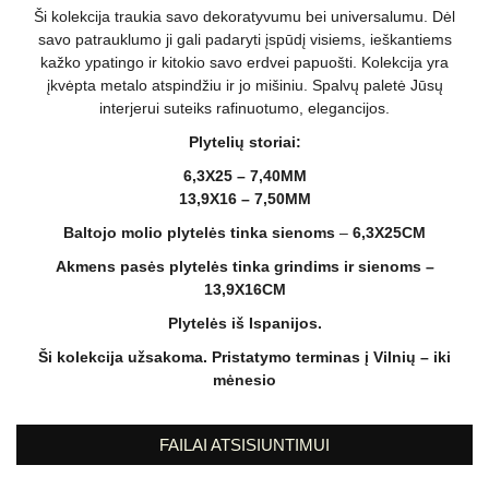
Ši kolekcija traukia savo dekoratyvumu bei universalumu. Dėl
savo patrauklumo ji gali padaryti įspūdį visiems, ieškantiems
kažko ypatingo ir kitokio savo erdvei papuošti. Kolekcija yra
įkvėpta metalo atspindžiu ir jo mišiniu. Spalvų paletė Jūsų
interjerui suteiks rafinuotumo, elegancijos.
Plytelių storiai:
6,3X25 – 7,40MM
13,9X16
–
7,50MM
Baltojo molio plytelės tinka sienoms
–
6,3X25CM
Akmens pasės plytelės tinka grindims ir sienoms –
13,9X16CM
Plytelės iš Ispanijos.
Ši kolekcija užsakoma. Pristatymo terminas į Vilnių – iki
mėnesio
FAILAI ATSISIUNTIMUI