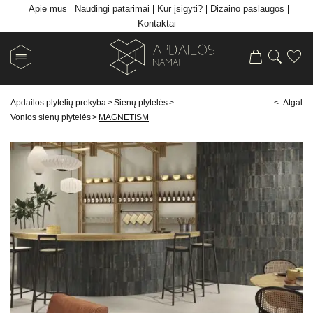
Apie mus
Naudingi patarimai
Kur įsigyti?
Dizaino paslaugos
Kontaktai
Apdailos plytelių prekyba
>
Sienų plytelės
>
< Atgal
Vonios sienų plytelės
>
MAGNETISM