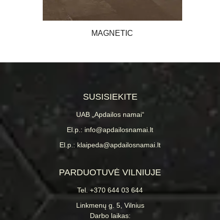
MAGNETIC
SUSISIEKITE
UAB „Apdailos namai“
El.p.: info@apdailosnamai.lt
El.p.: klaipeda@apdailosnamai.lt
PARDUOTUVĖ VILNIUJE
Tel. +370 644 03 644
Linkmenų g. 5, Vilnius
Darbo laikas: