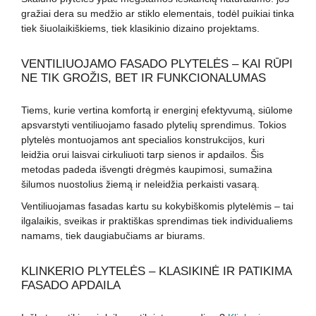
gražiai dera su medžio ar stiklo elementais, todėl puikiai tinka
tiek šiuolaikiškiems, tiek klasikinio dizaino projektams.
VENTILIUOJAMO FASADO PLYTELĖS – KAI RŪPI
NE TIK GROŽIS, BET IR FUNKCIONALUMAS
Tiems, kurie vertina komfortą ir energinį efektyvumą, siūlome
apsvarstyti ventiliuojamo fasado plytelių sprendimus. Tokios
plytelės montuojamos ant specialios konstrukcijos, kuri
leidžia orui laisvai cirkuliuoti tarp sienos ir apdailos. Šis
metodas padeda išvengti drėgmės kaupimosi, sumažina
šilumos nuostolius žiemą ir neleidžia perkaisti vasarą.
Ventiliuojamas fasadas kartu su kokybiškomis plytelėmis – tai
ilgalaikis, sveikas ir praktiškas sprendimas tiek individualiems
namams, tiek daugiabučiams ar biurams.
KLINKERIO PLYTELĖS – KLASIKINĖ IR PATIKIMA
FASADO APDAILA