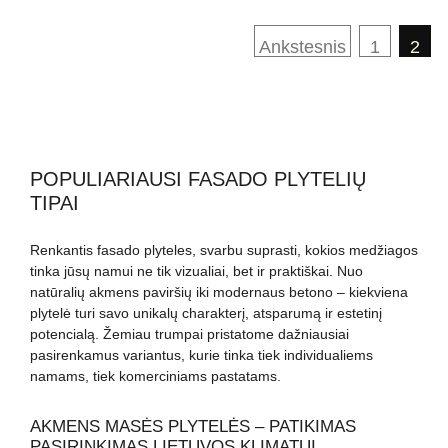
puslapiavimas
Ankstesnis
1
2
POPULIARIAUSI FASADO PLYTELIŲ
TIPAI
Renkantis fasado plyteles, svarbu suprasti, kokios medžiagos
tinka jūsų namui ne tik vizualiai, bet ir praktiškai. Nuo
natūralių akmens paviršių iki modernaus betono – kiekviena
plytelė turi savo unikalų charakterį, atsparumą ir estetinį
potencialą. Žemiau trumpai pristatome dažniausiai
pasirenkamus variantus, kurie tinka tiek individualiems
namams, tiek komerciniams pastatams.
AKMENS MASĖS PLYTELĖS – PATIKIMAS
PASIRINKIMAS LIETUVOS KLIMATUI