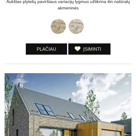
Aukštas plytelių paviršiaus variacijų lygmuo užtikrina itin natūralų
akmeninės
PLAČIAU
ĮSIMINTI