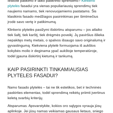
Ieškote patikimo ir laiko patikrinto sprendimo?
Klinkerio
plytelės
fasadui yra vienas populiariausių sprendimų tiek
naujiems namams, tiek renovuojamiems pastatams. Šis
klasikinis fasado medžiagos pasirinkimas per šimtmečius
įrodė savo vertę ir patikimumą.
Klinkerio plytelės pasižymi išskirtinu atsparumu – jos atlaiko
tiek šaltį, tiek karštį, tiek drėgmės poveikį. Jų paviršius išlieka
nepakitęs metų metais, o spalvos išsaugo savo originalumą ir
gyvastingumą. Kiekviena plytelė formuojama iš aukštos
kokybės molio ir deginama ypač aukštoje temperatūroje,
todėl įgauna išskirtinį kietumą ir tankumą.
KAIP PASIRINKTI TINKAMIAUSIAS
PLYTELES FASADUI?
Namo fasado plytelės – tai ne tik estetikos, bet ir techninės
paskirties elementas, todėl sprendimą reikėtų priimti įvertinus
keletą svarbių kriterijų.
Atsparumas. Apsvarstykite, kokios oro sąlygos vyrauja jūsų
aplinkoje. Jei jūsų namas veikiamas gausaus lietaus, sniego