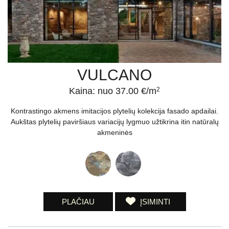
VULCANO
Kaina: nuo 37.00 €/m
2
Kontrastingo akmens imitacijos plytelių kolekcija fasado apdailai.
Aukštas plytelių paviršiaus variacijų lygmuo užtikrina itin natūralų
akmeninės
PLAČIAU
ĮSIMINTI