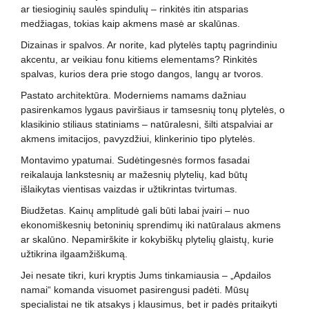
ar tiesioginių saulės spindulių – rinkitės itin atsparias
medžiagas, tokias kaip akmens masė ar skalūnas.
Dizainas ir spalvos. Ar norite, kad plytelės taptų pagrindiniu
akcentu, ar veikiau fonu kitiems elementams? Rinkitės
spalvas, kurios dera prie stogo dangos, langų ar tvoros.
Pastato architektūra. Moderniems namams dažniau
pasirenkamos lygaus paviršiaus ir tamsesnių tonų plytelės, o
klasikinio stiliaus statiniams – natūralesni, šilti atspalviai ar
akmens imitacijos, pavyzdžiui, klinkerinio tipo plytelės.
Montavimo ypatumai. Sudėtingesnės formos fasadai
reikalauja lankstesnių ar mažesnių plytelių, kad būtų
išlaikytas vientisas vaizdas ir užtikrintas tvirtumas.
Biudžetas. Kainų amplitudė gali būti labai įvairi – nuo
ekonomiškesnių betoninių sprendimų iki natūralaus akmens
ar skalūno. Nepamirškite ir kokybiškų plytelių glaistų, kurie
užtikrina ilgaamžiškumą.
Jei nesate tikri, kuri kryptis Jums tinkamiausia – „Apdailos
namai“ komanda visuomet pasirengusi padėti. Mūsų
specialistai ne tik atsakys į klausimus, bet ir padės pritaikyti