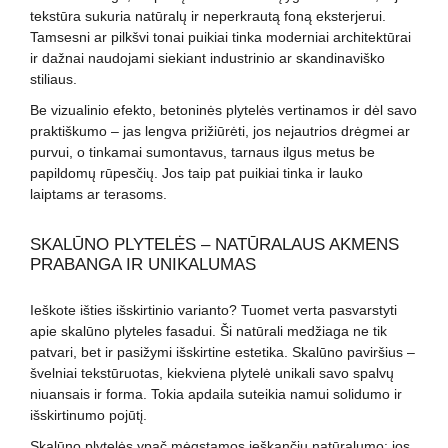
tekstūra sukuria natūralų ir neperkrautą foną eksterjerui.
Tamsesni ar pilkšvi tonai puikiai tinka moderniai architektūrai
ir dažnai naudojami siekiant industrinio ar skandinaviško
stiliaus.
Be vizualinio efekto, betoninės plytelės vertinamos ir dėl savo
praktiškumo – jas lengva prižiūrėti, jos nejautrios drėgmei ar
purvui, o tinkamai sumontavus, tarnaus ilgus metus be
papildomų rūpesčių. Jos taip pat puikiai tinka ir lauko
laiptams ar terasoms.
SKALŪNO PLYTELĖS – NATŪRALAUS AKMENS
PRABANGA IR UNIKALUMAS
Ieškote išties išskirtinio varianto? Tuomet verta pasvarstyti
apie skalūno plyteles fasadui. Ši natūrali medžiaga ne tik
patvari, bet ir pasižymi išskirtine estetika. Skalūno paviršius –
švelniai tekstūruotas, kiekviena plytelė unikali savo spalvų
niuansais ir forma. Tokia apdaila suteikia namui solidumo ir
išskirtinumo pojūtį.
Skalūno plytelės ypač mėgstamos ieškančių natūralumo: jos