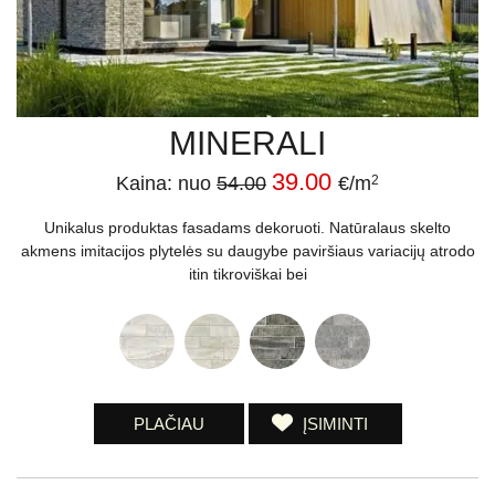
MINERALI
39.00
Kaina: nuo
54.00
€/m
2
Unikalus produktas fasadams dekoruoti. Natūralaus skelto
akmens imitacijos plytelės su daugybe paviršiaus variacijų atrodo
itin tikroviškai bei
PLAČIAU
ĮSIMINTI
Įrašų