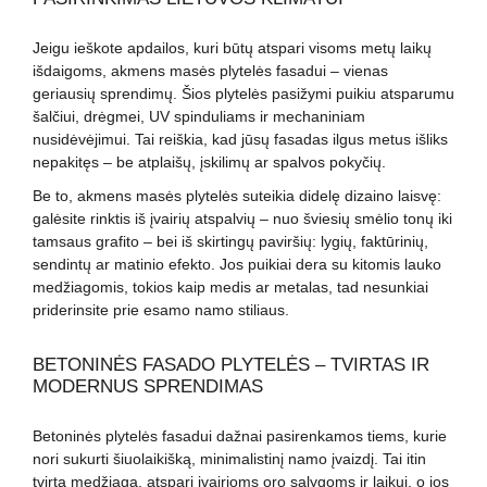
Jeigu ieškote apdailos, kuri būtų atspari visoms metų laikų
išdaigoms, akmens masės plytelės fasadui – vienas
geriausių sprendimų. Šios plytelės pasižymi puikiu atsparumu
šalčiui, drėgmei, UV spinduliams ir mechaniniam
nusidėvėjimui. Tai reiškia, kad jūsų fasadas ilgus metus išliks
nepakitęs – be atplaišų, įskilimų ar spalvos pokyčių.
Be to, akmens masės plytelės suteikia didelę dizaino laisvę:
galėsite rinktis iš įvairių atspalvių – nuo šviesių smėlio tonų iki
tamsaus grafito – bei iš skirtingų paviršių: lygių, faktūrinių,
sendintų ar matinio efekto. Jos puikiai dera su kitomis lauko
medžiagomis, tokios kaip medis ar metalas, tad nesunkiai
priderinsite prie esamo namo stiliaus.
BETONINĖS FASADO PLYTELĖS – TVIRTAS IR
MODERNUS SPRENDIMAS
Betoninės plytelės fasadui dažnai pasirenkamos tiems, kurie
nori sukurti šiuolaikišką, minimalistinį namo įvaizdį. Tai itin
tvirta medžiaga, atspari įvairioms oro sąlygoms ir laikui, o jos