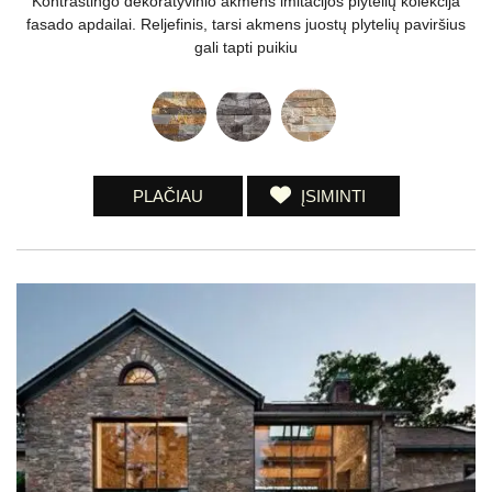
Kontrastingo dekoratyvinio akmens imitacijos plytelių kolekcija
fasado apdailai. Reljefinis, tarsi akmens juostų plytelių paviršius
gali tapti puikiu
PLAČIAU
ĮSIMINTI