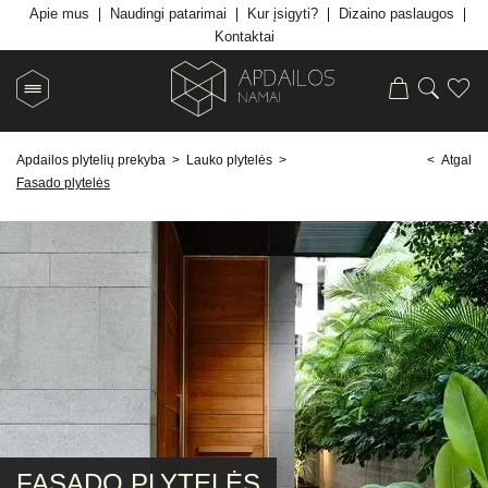
Apie mus
Naudingi patarimai
Kur įsigyti?
Dizaino paslaugos
Kontaktai
Apdailos plytelių prekyba
>
Lauko plytelės
>
< Atgal
Fasado plytelės
FASADO PLYTELĖS