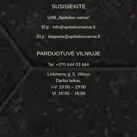
SUSISIEKITE
UAB „Apdailos namai“
El.p.: info@apdailosnamai.lt
El.p.: klaipeda@apdailosnamai.lt
PARDUOTUVĖ VILNIUJE
Tel. +370 644 03 644
Linkmenų g. 5, Vilnius
Darbo laikas:
I-V: 10:00 – 19:00
VI: 10:00 – 16:00