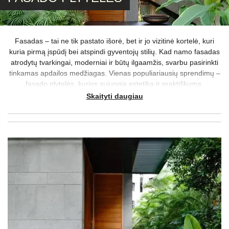
Fasadas – tai ne tik pastato išorė, bet ir jo vizitinė kortelė, kuri
kuria pirmą įspūdį bei atspindi gyventojų stilių. Kad namo fasadas
atrodytų tvarkingai, moderniai ir būtų ilgaamžis, svarbu pasirinkti
tinkamas apdailos medžiagas. Vienas populiariausių sprendimų –
fasado plytelės, kurios sujungia estetiką ir praktiškumą.
Skaityti daugiau
„Apdailos namai“ klientams siūlo kruopščiai atrinktą
lauko plytelių
ir konkrečiai – fasado plytelių – asortimentą, tinkantį tiek naujos
statybos, tiek renovuojamiems namams. Čia rasite ne tik klasikinio
dizaino sprendimų, bet ir šiuolaikiškų variantų: akmens masės,
betoninių, skalūno,
medžio imitacijos plytelių
ir kitų tipų plytelių,
išsiskiriančių aukšta kokybe bei tvarumu.
Abejojantiems dėl vieno ar kito sprendimo siūlome pasikonsultuoti
– mielai pagelbėsime Jums renkantis plyteles fasadui.
Plytelės fasadui prieinama kaina siūlomos „Apdailos namai“
salone Vilniuje – kviečiame užsukti ir apsižvalgyti!