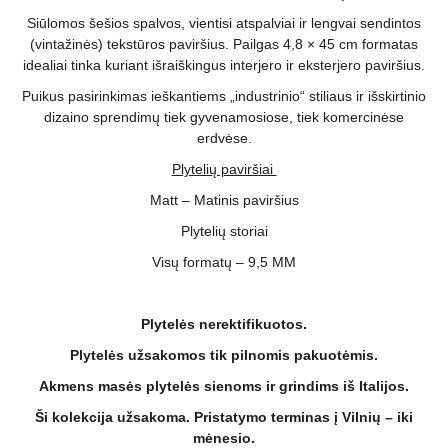
Siūlomos šešios spalvos, vientisi atspalviai ir lengvai sendintos
(vintažinės) tekstūros paviršius. Pailgas 4,8 × 45 cm formatas
idealiai tinka kuriant išraiškingus interjero ir eksterjero paviršius.
Puikus pasirinkimas ieškantiems „industrinio“ stiliaus ir išskirtinio
dizaino sprendimų tiek gyvenamosiose, tiek komercinėse
erdvėse.
Plytelių paviršiai
Matt – Matinis paviršius
Plytelių storiai
Visų formatų – 9,5 MM
Plytelės nerektifikuotos.
Plytelės užsakomos tik pilnomis pakuotėmis.
Akmens masės plytelės sienoms ir grindims iš Italijos.
Ši kolekcija užsakoma. Pristatymo terminas į Vilnių – iki
mėnesio.