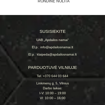
RONDINE NOLITA
SUSISIEKITE
UAB „Apdailos namai“
El.p.: info@apdailosnamai.lt
El.p.: klaipeda@apdailosnamai.lt
PARDUOTUVĖ VILNIUJE
Tel. +370 644 03 644
Linkmenų g. 5, Vilnius
Darbo laikas:
I-V: 10:00 – 19:00
VI: 10:00 – 16:00