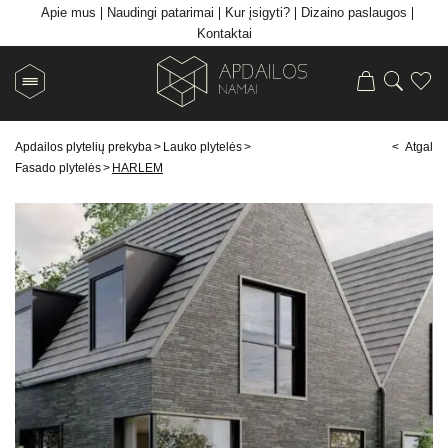
Apie mus
Naudingi patarimai
Kur įsigyti?
Dizaino paslaugos
Kontaktai
Apdailos plytelių prekyba
>
Lauko plytelės
>
< Atgal
Fasado plytelės
>
HARLEM