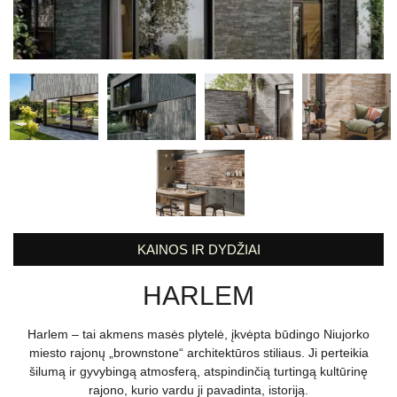
KAINOS IR DYDŽIAI
HARLEM
Harlem – tai akmens masės plytelė, įkvėpta būdingo Niujorko
miesto rajonų „brownstone“ architektūros stiliaus. Ji perteikia
šilumą ir gyvybingą atmosferą, atspindinčią turtingą kultūrinę
rajono, kurio vardu ji pavadinta, istoriją.