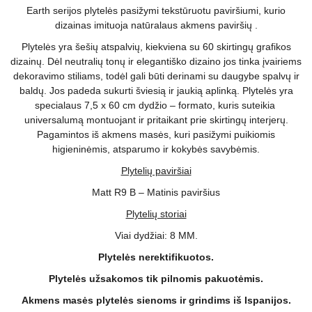
Earth serijos plytelės pasižymi tekstūruotu paviršiumi, kurio
dizainas imituoja natūralaus akmens paviršių .
Plytelės yra šešių atspalvių, kiekviena su 60 skirtingų grafikos
dizainų. Dėl neutralių tonų ir elegantiško dizaino jos tinka įvairiems
dekoravimo stiliams, todėl gali būti derinami su daugybe spalvų ir
baldų. Jos padeda sukurti šviesią ir jaukią aplinką. Plytelės yra
specialaus 7,5 x 60 cm dydžio – formato, kuris suteikia
universalumą montuojant ir pritaikant prie skirtingų interjerų.
Pagamintos iš akmens masės, kuri pasižymi puikiomis
higieninėmis, atsparumo ir kokybės savybėmis.
Plytelių paviršiai
Matt R9 B – Matinis paviršius
Plytelių storiai
Viai dydžiai: 8 MM.
Plytelės nerektifikuotos.
Plytelės užsakomos tik pilnomis pakuotėmis.
Akmens masės plytelės sienoms ir grindims iš Ispanijos.