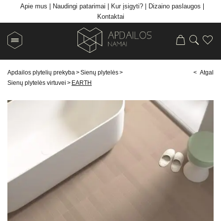
Apie mus
Naudingi patarimai
Kur įsigyti?
Dizaino paslaugos
Kontaktai
Apdailos plytelių prekyba
>
Sienų plytelės
>
< Atgal
Sienų plytelės virtuvei
>
EARTH