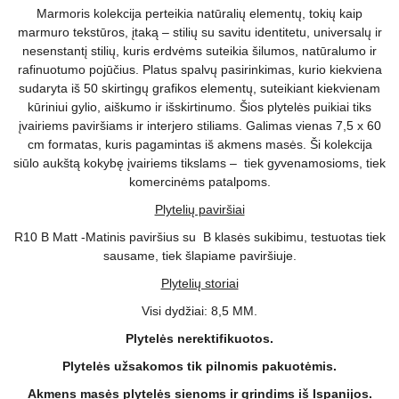
Marmoris kolekcija perteikia natūralių elementų, tokių kaip
marmuro tekstūros, įtaką – stilių su savitu identitetu, universalų ir
nesenstantį stilių, kuris erdvėms suteikia šilumos, natūralumo ir
rafinuotumo pojūčius. Platus spalvų pasirinkimas, kurio kiekviena
sudaryta iš 50 skirtingų grafikos elementų, suteikiant kiekvienam
kūriniui gylio, aiškumo ir išskirtinumo. Šios plytelės puikiai tiks
įvairiems paviršiams ir interjero stiliams. Galimas vienas 7,5 x 60
cm formatas, kuris pagamintas iš akmens masės. Ši kolekcija
siūlo aukštą kokybę įvairiems tikslams – tiek gyvenamosioms, tiek
komercinėms patalpoms.
Plytelių paviršiai
R10 B Matt -Matinis paviršius su B klasės sukibimu, testuotas tiek
sausame, tiek šlapiame paviršiuje.
Plytelių storiai
Visi dydžiai: 8,5 MM.
Plytelės nerektifikuotos.
Plytelės užsakomos tik pilnomis pakuotėmis.
Akmens masės plytelės sienoms ir grindims iš Ispanijos.