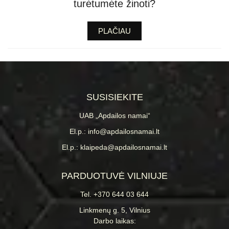
turėtumėte žinoti?
PLAČIAU
SUSISIEKITE
UAB „Apdailos namai“
El.p.: info@apdailosnamai.lt
El.p.: klaipeda@apdailosnamai.lt
PARDUOTUVĖ VILNIUJE
Tel. +370 644 03 644
Linkmenų g. 5, Vilnius
Darbo laikas: