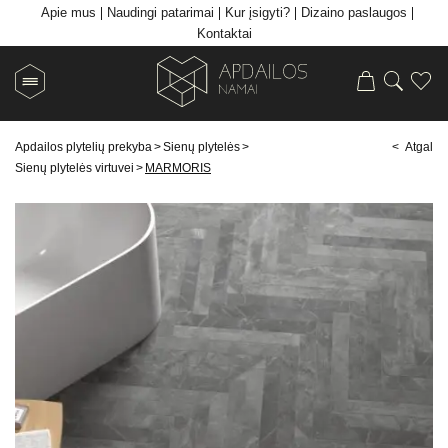
Apie mus
Naudingi patarimai
Kur įsigyti?
Dizaino paslaugos
Kontaktai
Apdailos plytelių prekyba
>
Sienų plytelės
>
< Atgal
Sienų plytelės virtuvei
>
MARMORIS