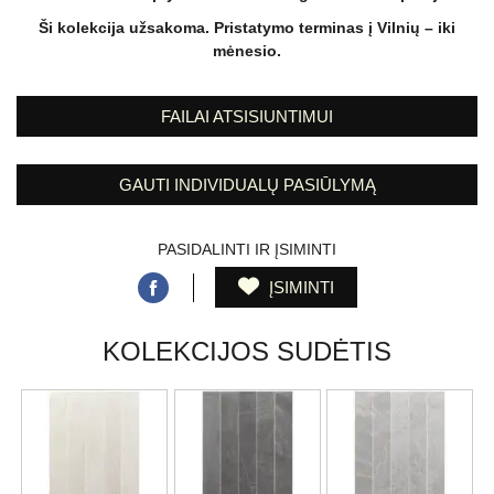
Ši kolekcija užsakoma. Pristatymo terminas į Vilnių – iki
mėnesio.
FAILAI ATSISIUNTIMUI
GAUTI INDIVIDUALŲ PASIŪLYMĄ
PASIDALINTI IR ĮSIMINTI
ĮSIMINTI
KOLEKCIJOS SUDĖTIS