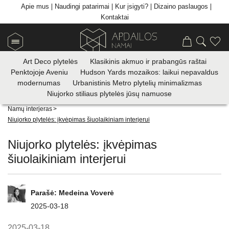
Apie mus
Naudingi patarimai
Kur įsigyti?
Dizaino paslaugos
Kontaktai
Art Deco plytelės
Klasikinis akmuo ir prabangūs raštai
Penktojoje Aveniu
Hudson Yards mozaikos: laikui nepavaldus
modernumas
Urbanistinis Metro plytelių minimalizmas
Niujorko stiliaus plytelės jūsų namuose
Apdailos plytelių prekyba
>
Visi patarimai
>
< Atgal
Namų interjeras
>
Niujorko plytelės: įkvėpimas šiuolaikiniam interjerui
Niujorko plytelės: įkvėpimas
šiuolaikiniam interjerui
Parašė:
Medeina Voverė
2025-03-18
2025-03-18