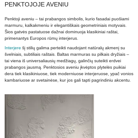
PENKTOJOJE AVENIU
Penktoji aveniu – tai prabangos simbolis, kurio fasadai puošiami
marmuru, kalkakmeniu ir elegantiškais geometriniais motyvais.
Šios gatvės pastatuose dažnai dominuoja klasikiniai raštai,
primenantys Europos rūmų interjerus.
Interjere
šį stilių galima perteikti naudojant natūralų akmenį su
švelniais, subtiliais raštais. Baltas marmuras su pilkais dryžiais –
tai viena iš universaliausių medžiagų, galinčių suteikti erdvei
prabangos jausmą. Penktosios aveniu įkvėptos plytelės puikiai
dera tiek klasikiniuose, tiek moderniuose interjeruose, ypač vonios
kambariuose ar svetainėse, kur jos gali tapti pagrindiniu akcentu.