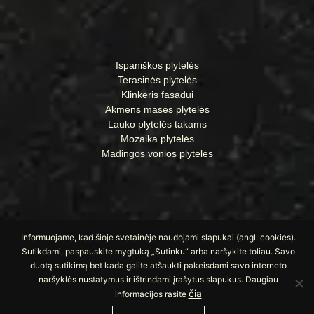
Ispaniškos plytelės
Terasinės plytelės
Klinkeris fasadui
Akmens masės plytelės
Lauko plytelės takams
Mozaika plytelės
Madingos vonios plytelės
Informuojame, kad šioje svetainėje naudojami slapukai (angl. cookies).
Sutikdami, paspauskite mygtuką „Sutinku“ arba naršykite toliau. Savo
duotą sutikimą bet kada galite atšaukti pakeisdami savo interneto
© Visos teisės saugomos UAB „Apdailos namai“
naršyklės nustatymus ir ištrindami įrašytus slapukus. Daugiau
čia
informacijos rasite