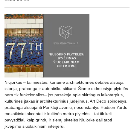
Niujorkas – tai miestas, kuriame architektūrinės detalės alsuoja
istorija, prabanga ir autentišku stiliumi. Šiame didmiestyje plytelės
nėra tik funkcionalios– jos pasakoja apie skirtingus laikotarpius,
kultūrines įtakas ir architektūrinius judėjimus. Art Deco spindesys,
prabanga alsuojanti Penktoji aveniu, nesenstantys Hudson Yards
mozaikiniai akcentai ir kultinės metro plytelės – tai tik keli
pavyzdžiai, kaip grindų ir sienų plytelės Niujorke gali tapti
įkvėpimu šiuolaikiniam interjerui.