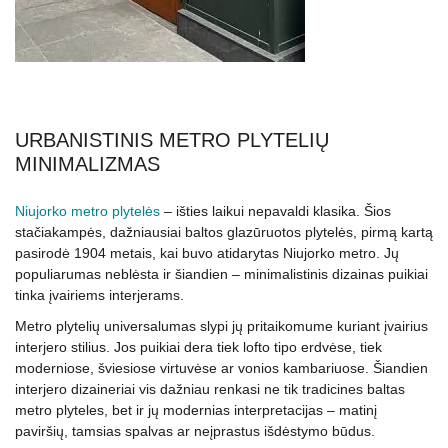
URBANISTINIS METRO PLYTELIŲ
MINIMALIZMAS
Niujorko metro plytelės
– išties laikui nepavaldi klasika. Šios
stačiakampės, dažniausiai baltos glazūruotos plytelės, pirmą kartą
pasirodė 1904 metais, kai buvo atidarytas Niujorko metro. Jų
populiarumas neblėsta ir šiandien – minimalistinis dizainas puikiai
tinka įvairiems interjerams.
Metro plytelių universalumas slypi jų pritaikomume kuriant įvairius
interjero stilius. Jos puikiai dera tiek lofto tipo erdvėse, tiek
moderniose, šviesiose virtuvėse ar vonios kambariuose. Šiandien
interjero dizaineriai vis dažniau renkasi ne tik tradicines baltas
metro plyteles, bet ir jų modernias interpretacijas – matinį
paviršių, tamsias spalvas ar neįprastus išdėstymo būdus.