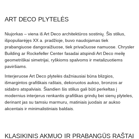
ART DECO PLYTELĖS
Niujorkas – viena iš Art Deco architektūros sostinių. Šis stilius,
išpopuliarėjęs XX a. pradžioje, buvo naudojamas tiek
prabangiuose dangoraižiuose, tiek privačiuose namuose. Chrysler
Building ar Rockefeller Center fasadai atspindi Art Deco meilę
geometriškai simetrijai, ryškioms spalvoms ir metalizuotiems
paviršiams.
Interjeruose Art Deco plytelės dažniausiai būna blizgios,
išmargintos grafiškais raštais, dekoruotos aukso, bronzos ar
sidabro atspalviais. Šiandien šis stilius gali būti perkeltas į
modernius interjerus renkantis grafiškas grindų bei sienų plyteles,
derinant jas su tamsiu marmuru, matiniais juodais ar aukso
akcentais ir minimalistiniais baldais.
KLASIKINIS AKMUO IR PRABANGŪS RAŠTAI