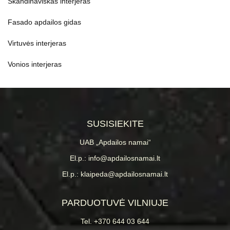
Skandinaviškas interjeras
Fasado apdailos gidas
Virtuvės interjeras
Vonios interjeras
SUSISIEKITE
UAB „Apdailos namai“
El.p.: info@apdailosnamai.lt
El.p.: klaipeda@apdailosnamai.lt
PARDUOTUVĖ VILNIUJE
Tel. +370 644 03 644