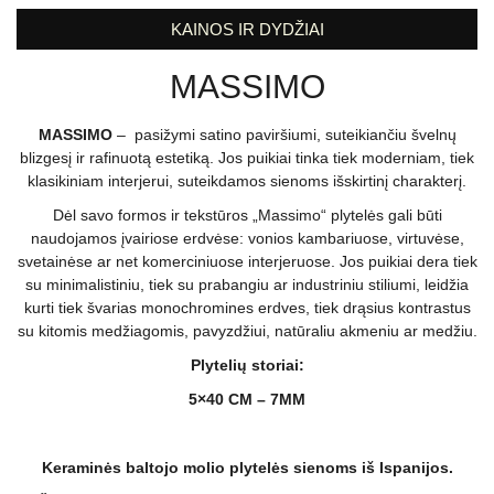
KAINOS IR DYDŽIAI
MASSIMO
MASSIMO
– pasižymi satino paviršiumi, suteikiančiu švelnų
blizgesį ir rafinuotą estetiką. Jos puikiai tinka tiek moderniam, tiek
klasikiniam interjerui, suteikdamos sienoms išskirtinį charakterį.
Dėl savo formos ir tekstūros „Massimo“ plytelės gali būti
naudojamos įvairiose erdvėse: vonios kambariuose, virtuvėse,
svetainėse ar net komerciniuose interjeruose. Jos puikiai dera tiek
su minimalistiniu, tiek su prabangiu ar industriniu stiliumi, leidžia
kurti tiek švarias monochromines erdves, tiek drąsius kontrastus
su kitomis medžiagomis, pavyzdžiui, natūraliu akmeniu ar medžiu.
Plytelių storiai:
5×40 CM – 7MM
Keraminės baltojo molio plytelės sienoms iš Ispanijos.