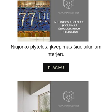
Niujorko plytelės: įkvėpimas šiuolaikiniam
interjerui
PLAČIAU