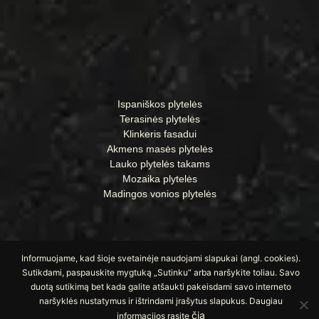
Ispaniškos plytelės
Terasinės plytelės
Klinkeris fasadui
Akmens masės plytelės
Lauko plytelės takams
Mozaika plytelės
Madingos vonios plytelės
Informuojame, kad šioje svetainėje naudojami slapukai (angl. cookies).
Sutikdami, paspauskite mygtuką „Sutinku“ arba naršykite toliau. Savo
duotą sutikimą bet kada galite atšaukti pakeisdami savo interneto
naršyklės nustatymus ir ištrindami įrašytus slapukus. Daugiau
čia
© Visos teisės saugomos UAB „Apdailos namai“
informacijos rasite