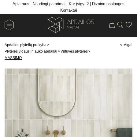
Apie mus
Naudingi patarimai
Kur įsigyti?
Dizaino paslaugos
Kontaktai
Apdailos plytelių prekyba
>
< Atgal
Plytelės vidaus ir lauko apdailai
>
Virtuvės plytelės
>
MASSIMO