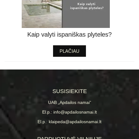
Kaip valyti ispaniškas plyteles?
PLAČIAU
SUSISIEKITE
UAB „Apdailos namai“
El.p.: info@apdailosnamai.lt
El.p.: klaipeda@apdailosnamai.lt