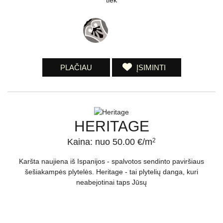
PLAČIAU
ĮSIMINTI
HERITAGE
Kaina: nuo 50.00 €/m
2
Karšta naujiena iš Ispanijos - spalvotos sendinto paviršiaus
šešiakampės plytelės. Heritage - tai plytelių danga, kuri
neabejotinai taps Jūsų