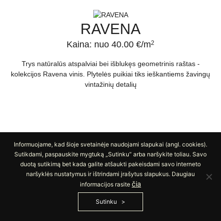
RAVENA
Kaina: nuo 40.00 €/m
2
Trys natūralūs atspalviai bei išblukęs geometrinis raštas -
kolekcijos Ravena vinis. Plytelės puikiai tiks ieškantiems žavingų
vintažinių detalių
Informuojame, kad šioje svetainėje naudojami slapukai (angl. cookies).
PLAČIAU
ĮSIMINTI
Sutikdami, paspauskite mygtuką „Sutinku“ arba naršykite toliau. Savo
duotą sutikimą bet kada galite atšaukti pakeisdami savo interneto
naršyklės nustatymus ir ištrindami įrašytus slapukus. Daugiau
čia
informacijos rasite
Sutinku
MESINA