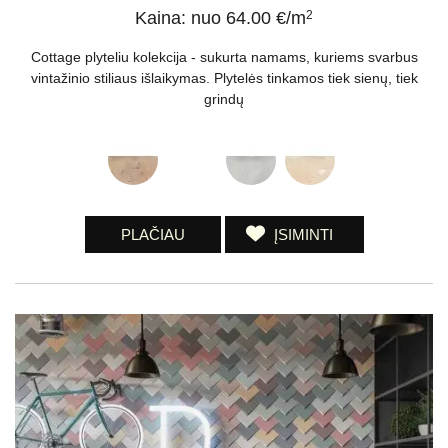
Kaina: nuo 64.00 €/m
2
Cottage plyteliu kolekcija - sukurta namams, kuriems svarbus
vintažinio stiliaus išlaikymas. Plytelės tinkamos tiek sienų, tiek
grindų
PLAČIAU
ĮSIMINTI