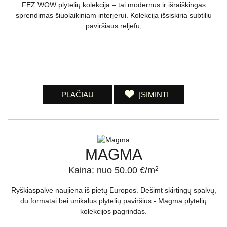
FEZ WOW plytelių kolekcija – tai modernus ir išraiškingas
sprendimas šiuolaikiniam interjerui. Kolekcija išsiskiria subtiliu
paviršiaus reljefu,
PLAČIAU
ĮSIMINTI
MAGMA
Kaina: nuo 50.00 €/m
2
Ryškiaspalvė naujiena iš pietų Europos. Dešimt skirtingų spalvų,
du formatai bei unikalus plytelių paviršius - Magma plytelių
kolekcijos pagrindas.