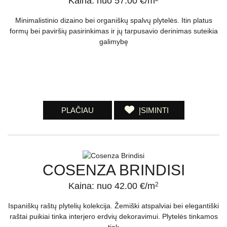
Kaina: nuo 57.00 €/m
Minimalistinio dizaino bei organiškų spalvų plytelės. Itin platus
formų bei paviršių pasirinkimas ir jų tarpusavio derinimas suteikia
galimybę
PLAČIAU
ĮSIMINTI
COSENZA BRINDISI
Kaina: nuo 42.00 €/m
2
Ispaniškų raštų plytelių kolekcija. Žemiški atspalviai bei elegantiški
raštai puikiai tinka interjero erdvių dekoravimui. Plytelės tinkamos
tiek