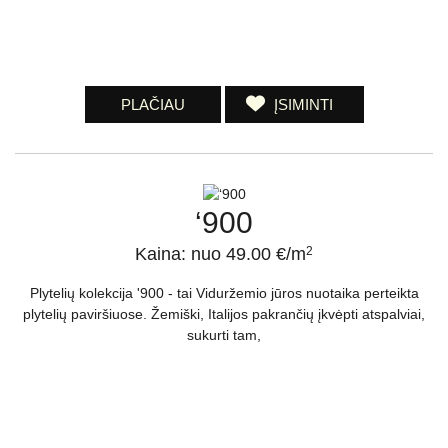
PLAČIAU
ĮSIMINTI
‘900
Kaina: nuo 49.00 €/m
2
Plytelių kolekcija '900 - tai Viduržemio jūros nuotaika perteikta
plytelių paviršiuose. Žemiški, Italijos pakrančių įkvėpti atspalviai,
sukurti tam,