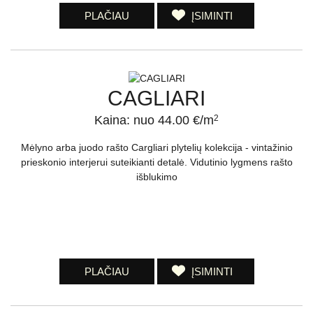
PLAČIAU
ĮSIMINTI
CAGLIARI
Kaina: nuo 44.00 €/m
2
Mėlyno arba juodo rašto Cargliari plytelių kolekcija - vintažinio
prieskonio interjerui suteikianti detalė. Vidutinio lygmens rašto
išblukimo
PLAČIAU
ĮSIMINTI