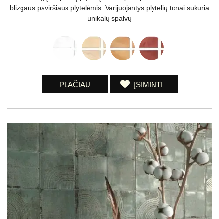
blizgaus paviršiaus plytelėmis. Varijuojantys plytelių tonai sukuria
unikalų spalvų
PLAČIAU
ĮSIMINTI