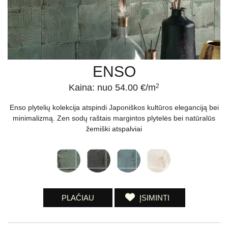
ENSO
Kaina: nuo 54.00 €/m
2
Enso plytelių kolekcija atspindi Japoniškos kultūros eleganciją bei
minimalizmą. Zen sodų raštais margintos plytelės bei natūralūs
žemiški atspalviai
PLAČIAU
ĮSIMINTI