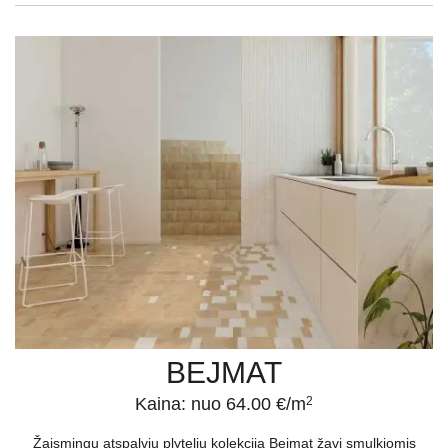
BEJMAT
Kaina: nuo 64.00 €/m
2
Žaismingų atspalvių plytelių kolekcija Bejmat žavi smulkiomis