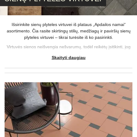
Išsirinkite sienų plyteles virtuvei iš plataus „Apdailos namai“
asortimento. Čia rasite skirtingų stilių, medžiagų ir paviršių sienų
plyteles virtuvei – tikrai turėsite iš ko pasirinkti.
Virtuvės sienos neišvengia nešvarumų, todėl reikėtų įsitikinti, jog
plytelės bus paprastai prižiūrimos. Blizgų paviršių turinčios
Skaityti daugiau
virtuvės plytelės sienoms bus lengviau nuvalomos, tuo tarpu
matinė virtuvės sienos apdaila nuosėdas geriau užmaskuos – abu
šie variantai turi savų privalumų, tad sprendimą teks priimti Jums.
Ne mažiau aktuali ir virtuvės sienų spalva, kurią patartina derinti
prie kitų šioje patalpoje vyraujančių tonų. Jei bus klijuojamas tik
nedidelis akcentas, pavyzdžiui, plytelės virtuvėje tarp spintelių,
nepabijokite ryškesnių sprendimų, tačiau kitais atvejais verčiau
išsaugoti darną ir harmoniją.
Svarstant, kurios sienų plytelės virtuvei būtų geriausios, tenka
apgalvoti ir kitus aspektus – jei surasti atsakymus sunku, siūlome
išbandyti nemokamas dizaino paslaugas.