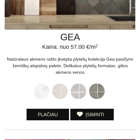
GEA
Kaina: nuo 57.00 €/m
2
Natūralaus akmens rašto įkvėpta plytelių kolekcija Gea pasižymi
žemiškų atspalvių palete. Delikatus plytelių formatas, gilios
akmens venos
PLAČIAU
ĮSIMINTI