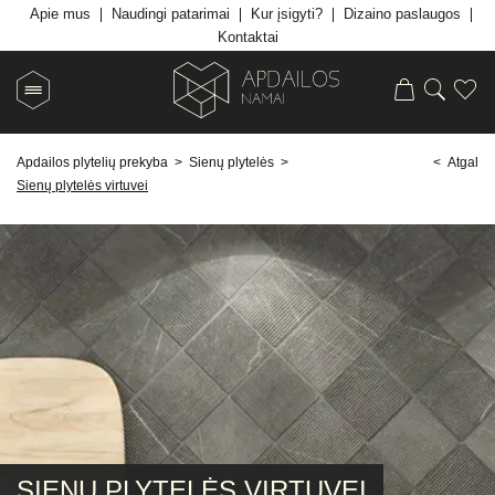
Apie mus
Naudingi patarimai
Kur įsigyti?
Dizaino paslaugos
Kontaktai
Apdailos plytelių prekyba
>
Sienų plytelės
>
< Atgal
Sienų plytelės virtuvei
SIENŲ PLYTELĖS VIRTUVEI