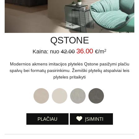
QSTONE
36.00
Kaina: nuo
42.00
€/m
2
Modernios akmens imitacijos plytelės Qstone pasižymi plačiu
spalvų bei formatų pasirinkimu. Žemiški plytelių atspalviai leis
plyteles pritaikyti
PLAČIAU
ĮSIMINTI