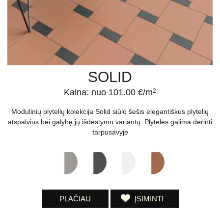
Aplankykite „Apdailos namai“ saloną Vilniuje, Žirmūnuose – čia
rasite daugybę apdailos medžiagų ir jus pasitiks įvairiausių
kolekcijų sienų plytelės, kurios užtikrins, kad Jūsų virtuvės
dekoras bus jaukus ir originalus.
SOLID
Kaina: nuo 101.00 €/m
2
Modulinių plytelių kolekcija Solid siūlo šešis elegantiškus plytelių
atspalvius bei galybę jų išdėstymo variantų. Plyteles galima derinti
tarpusavyje
PLAČIAU
ĮSIMINTI