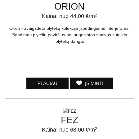
ORION
Kaina: nuo 44.00 €/m
2
Orion - žvaigždėta plytelių kolekcija įspūdingiems interjerams.
Sendintas plytelių paviršius bei prigesintos spalvos suteikia
plytelių dangai
PLAČIAU
ĮSIMINTI
FEZ
Kaina: nuo 68.00 €/m
2