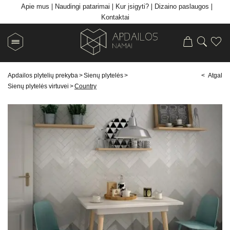
Apie mus
Naudingi patarimai
Kur įsigyti?
Dizaino paslaugos
Kontaktai
Apdailos plytelių prekyba
>
Sienų plytelės
>
< Atgal
Sienų plytelės virtuvei
>
Country