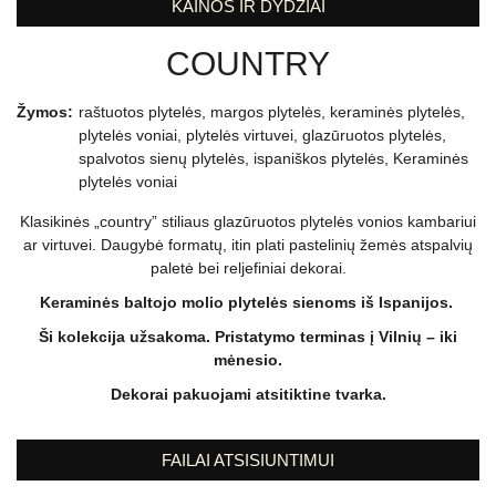
KAINOS IR DYDŽIAI
COUNTRY
Žymos:
raštuotos plytelės
,
margos plytelės
,
keraminės plytelės
,
plytelės voniai
,
plytelės virtuvei
,
glazūruotos plytelės
,
spalvotos sienų plytelės
,
ispaniškos plytelės
,
Keraminės
plytelės voniai
Klasikinės „country” stiliaus glazūruotos plytelės vonios kambariui
ar virtuvei. Daugybė formatų, itin plati pastelinių žemės atspalvių
paletė bei reljefiniai dekorai.
Keraminės baltojo molio plytelės sienoms iš Ispanijos.
Ši kolekcija užsakoma. Pristatymo terminas į Vilnių – iki
mėnesio.
Dekorai pakuojami atsitiktine tvarka.
FAILAI ATSISIUNTIMUI