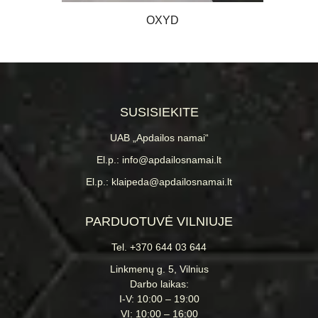
OXYD
SUSISIEKITE
UAB „Apdailos namai“
El.p.: info@apdailosnamai.lt
El.p.: klaipeda@apdailosnamai.lt
PARDUOTUVĖ VILNIUJE
Tel. +370 644 03 644
Linkmenų g. 5, Vilnius
Darbo laikas:
I-V: 10:00 – 19:00
VI: 10:00 – 16:00