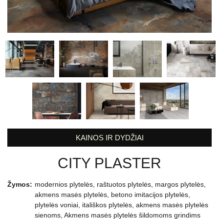
KAINOS IR DYDŽIAI
CITY PLASTER
Žymos:
modernios plytelės
,
raštuotos plytelės
,
margos plytelės
,
akmens masės plytelės
,
betono imitacijos plytelės
,
plytelės voniai
,
itališkos plytelės
,
akmens masės plytelės
sienoms
,
Akmens masės plytelės šildomoms grindims