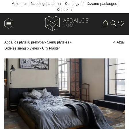
Apie mus
Naudingi patarimai
Kur įsigyti?
Dizaino paslaugos
Kontaktai
Apdailos plytelių prekyba
>
Sienų plytelės
>
< Atgal
Didelės sienų plytelės
>
City Plaster