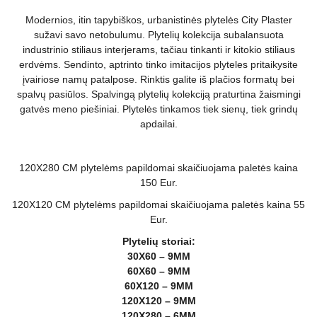
Modernios, itin tapybiškos, urbanistinės plytelės City Plaster
sužavi savo netobulumu. Plytelių kolekcija subalansuota
industrinio stiliaus interjerams, tačiau tinkanti ir kitokio stiliaus
erdvėms. Sendinto, aptrinto tinko imitacijos plyteles pritaikysite
įvairiose namų patalpose. Rinktis galite iš plačios formatų bei
spalvų pasiūlos. Spalvingą plytelių kolekciją praturtina žaismingi
gatvės meno piešiniai. Plytelės tinkamos tiek sienų, tiek grindų
apdailai.
120X280 CM plytelėms papildomai skaičiuojama paletės kaina
150 Eur.
120X120 CM plytelėms papildomai skaičiuojama paletės kaina 55
Eur.
Plytelių storiai:
30X60 – 9MM
60X60 – 9MM
60X120 – 9MM
120X120 – 9MM
120X280 – 6MM