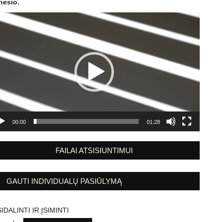
esio.
eo
tuvas
00:00
01:28
FAILAI ATSISIUNTIMUI
GAUTI INDIVIDUALŲ PASIŪLYMĄ
IDALINTI IR ĮSIMINTI