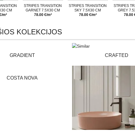
ANSITION
STRIPES TRANSITION
STRIPES TRANSITION
STRIPES TR
X30 CM
GARNET 7.5X30 CM
SKY 7.5X30 CM
GREY 7.5
€/m²
78.00 €/m²
78.00 €/m²
78.00 
IOS KOLEKCIJOS
GRADIENT
CRAFTED
COSTA NOVA