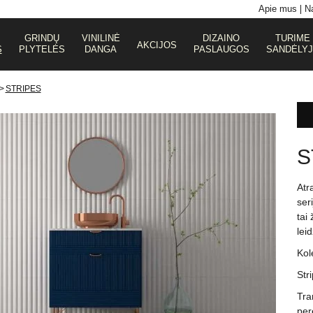
Apie mus
Na
GRINDŲ
VINILINĖ
DIZAINO
TURIME
AKCIJOS
S
PLYTELĖS
DANGA
PASLAUGOS
SANDĖLY
>
STRIPES
S
Atr
ser
tai
lei
Kole
Stri
Tra
per