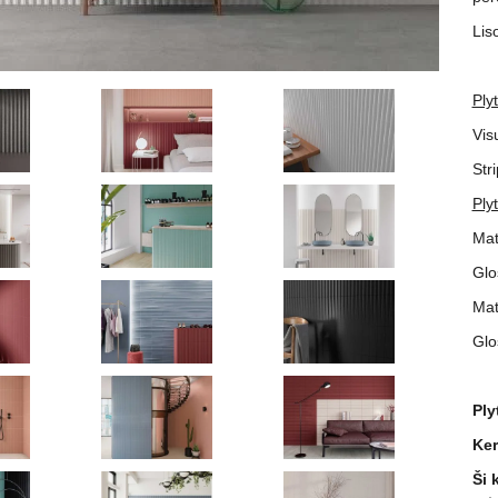
Lis
Plyt
Vis
Str
Plyt
Mat
Glo
Matt
Glos
Ply
Ker
Ši 