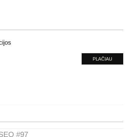
ijos
PLAČIAU
ISEO #97