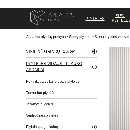
SIENŲ
PLYTELĖS
PLYTELĖ
Apdailos plytelių prekyba
>
Sienų plytelės
>
Sienų plytelės virtuvei
VINILINĖ GRINDŲ DANGA
PLYTELĖS VIDAUS IR LAUKO
APDAILAI
Rektifikuotos / kalibruotos plyteles
Travertino plytelės
Terakota plytelės
Veidrodinės plytelės
Plytelės pagal kainą