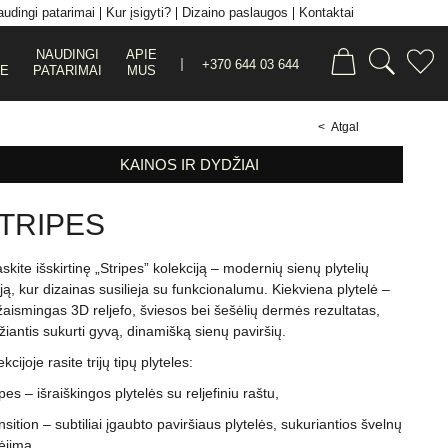
udingi patarimai
Kur įsigyti?
Dizaino paslaugos
Kontaktai
NAUDINGI
APIE
+370 644 03 644
JE
PATARIMAI
MUS
< Atgal
KAINOS IR DYDŽIAI
TRIPES
askite išskirtinę „Stripes” kolekciją – modernių sienų plytelių
iją, kur dizainas susilieja su funkcionalumu. Kiekviena plytelė –
 žaismingas 3D reljefo, šviesos bei šešėlių dermės rezultatas,
džiantis sukurti gyvą, dinamišką sienų paviršių.
kcijoje rasite trijų tipų plyteles:
pes – išraiškingos plytelės su reljefiniu raštu,
nsition – subtiliai įgaubto paviršiaus plytelės, sukuriantios švelnų
ėjimą,