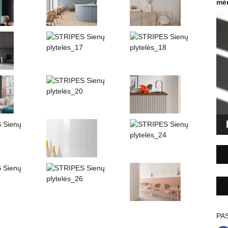
mėn
Vid
gro
PAS