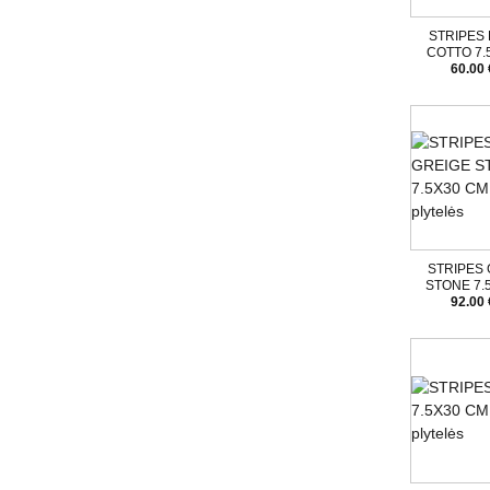
STRIPES 
COTTO 7
60.00 
STRIPES
STONE 7.
92.00 