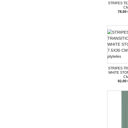
STRIPES TE
C
78.00 
STRIPES TR
WHITE STON
C
92.00 