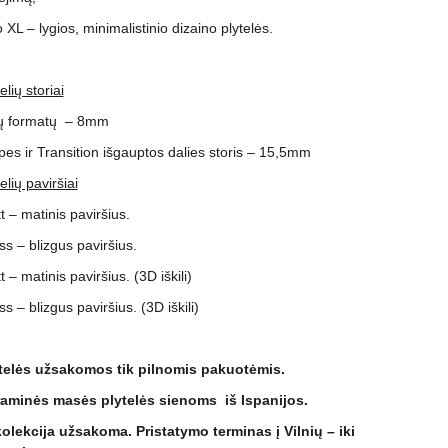
o XL – lygios, minimalistinio dizaino plytelės.
elių storiai
ų formatų – 8mm
ipes ir Transition išgauptos dalies storis – 15,5mm
elių paviršiai
t – matinis paviršius.
ss – blizgus paviršius.
 – matinis paviršius. (3D iškili)
s – blizgus paviršius. (3D iškili)
telės užsakomos tik pilnomis pakuotėmis.
aminės masės plytelės sienoms iš Ispanijos.
kolekcija užsakoma. Pristatymo terminas į Vilnių – iki