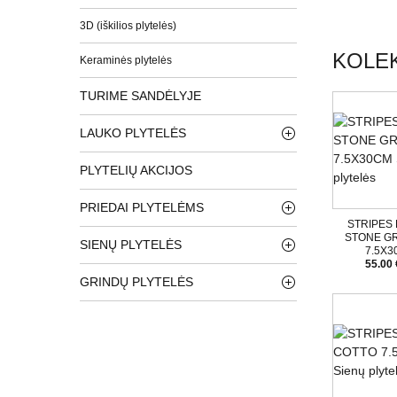
3D (iškilios plytelės)
KOLEK
Keraminės plytelės
TURIME SANDĖLYJE
LAUKO PLYTELĖS
PLYTELIŲ AKCIJOS
PRIEDAI PLYTELĖMS
STRIPES 
STONE G
SIENŲ PLYTELĖS
7.5X
55.00 
GRINDŲ PLYTELĖS