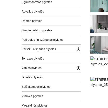
Eglutės formos plytelės
Apvalios plytelės
Rombo plytelės
Skalūno efekto plytelės
Poliruotos / glazūruotos plytelės
Karščiui atsparios plytelės
Terrazzo plytelės
Vonios plytelės
Didelės plytelės
Šešiakampės plytelės
Virtuvės plytelės
Mozaikinės plytelės