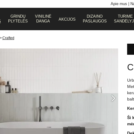
Apie mus
Na
GRINDŲ
VINILINĖ
DIZAINO
TURIME
AKCIJOS
S
PLYTELĖS
DANGA
PASLAUGOS
SANDĖLY
>
Crafted
C
Urb
Met
ker
bal
Ker
Ši 
mėn
Dek