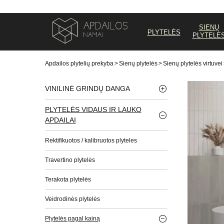
SIENŲ
PLYTELĖS
PLYTELĖ
Apdailos plytelių prekyba
>
Sienų plytelės
>
Sienų plytelės virtuvei
VINILINĖ GRINDŲ DANGA
PLYTELĖS VIDAUS IR LAUKO
APDAILAI
Rektifikuotos / kalibruotos plyteles
Travertino plytelės
Terakota plytelės
Veidrodinės plytelės
Plytelės pagal kainą