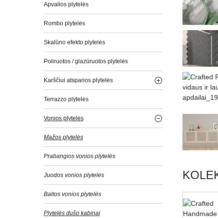
Apvalios plytelės
Rombo plytelės
Skalūno efekto plytelės
Poliruotos / glazūruotos plytelės
Karščiui atsparios plytelės
Terrazzo plytelės
Vonios plytelės
Mažos plytelės
Prabangios vonios plytelės
KOLEK
Juodos vonios plytelės
Baltos vonios plytelės
Plytelės dušo kabinai