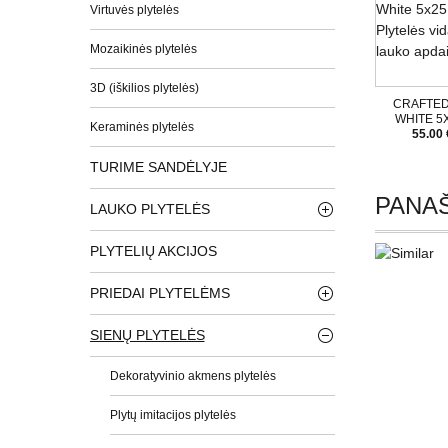
Virtuvės plytelės
Mozaikinės plytelės
3D (iškilios plytelės)
CRAFTED
WHITE 5
Keraminės plytelės
55.00 
TURIME SANDĖLYJE
PANAŠ
LAUKO PLYTELĖS
PLYTELIŲ AKCIJOS
PRIEDAI PLYTELĖMS
SIENŲ PLYTELĖS
Dekoratyvinio akmens plytelės
Plytų imitacijos plytelės