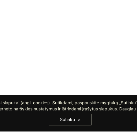
 slapukai (angl. cookies). Sutikdami, paspauskite mygtuką „Sutinku“
erneto naršyklės nustatymus ir ištrindami įrašytus slapukus. Daugiau 
Sutinku