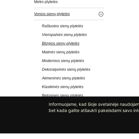
Metro plytelės
Vonios sienų plytelės
Raštuotos sienų plytelės
Vienspalvės sienų plytelės
Blizgios sienų plytelės
Matinės sienų plytelės
Modernios sienų plytelės
Dekoratyvinės sienų plytelės
Akmeninės sienų plytelės
Klasikinės sienų plytelės
Betoninės sienų plytelės
Informuojame, kad šioje svetainėje naudojami
Didelės sienų plytelės
bet kada galite atšaukti pakeisdami savo int
Sienų plytelės virtuvei
GRINDŲ PLYTELĖS