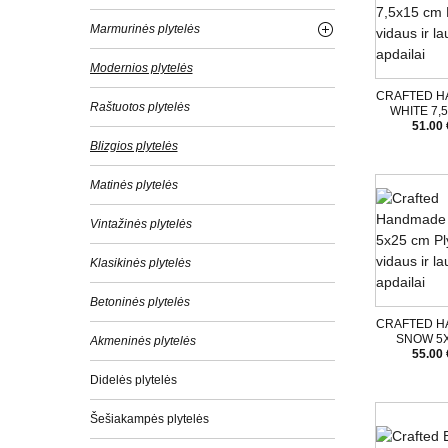
Marmurinės plytelės
Modernios plytelės
CRAFTED 
Raštuotos plytelės
WHITE 7,
51.00 
Blizgios plytelės
Matinės plytelės
Vintažinės plytelės
Klasikinės plytelės
Betoninės plytelės
CRAFTED 
SNOW 5
Akmeninės plytelės
55.00 
Didelės plytelės
Šešiakampės plytelės