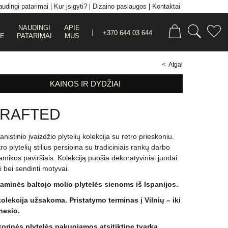
udingi patarimai
Kur įsigyti?
Dizaino paslaugos
Kontaktai
NAUDINGI
APIE
+370 644 03 644
JE
PATARIMAI
MUS
< Atgal
KAINOS IR DYDŽIAI
RAFTED
anistinio įvaizdžio plytelių kolekcija su retro prieskoniu.
ro plytelių stilius persipina su tradiciniais rankų darbo
amikos paviršiais. Kolekciją puošia dekoratyviniai juodai
ti bei sendinti motyvai.
aminės baltojo molio plytelės sienoms iš Ispanijos.
kolekcija užsakoma. Pristatymo terminas į Vilnių – iki
esio.
orinės plytelės pakuojamos atsitiktine tvarka.