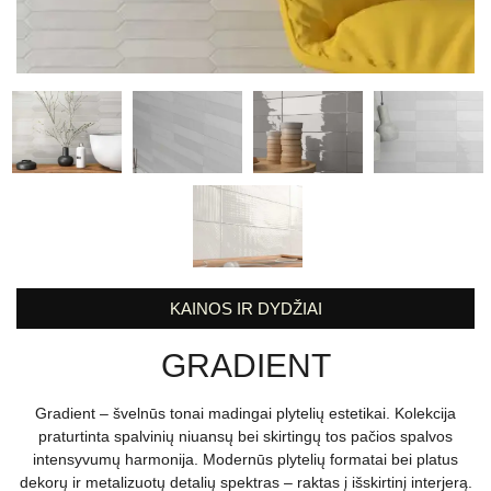
KAINOS IR DYDŽIAI
GRADIENT
Gradient – švelnūs tonai madingai plytelių estetikai. Kolekcija
praturtinta spalvinių niuansų bei skirtingų tos pačios spalvos
intensyvumų harmonija. Modernūs plytelių formatai bei platus
dekorų ir metalizuotų detalių spektras – raktas į išskirtinį interjerą.