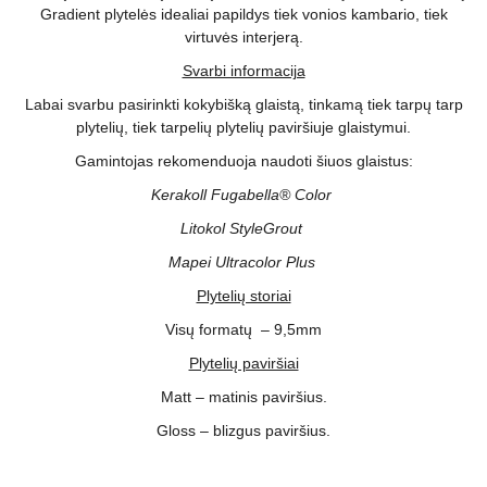
Gradient plytelės idealiai papildys tiek vonios kambario, tiek
virtuvės interjerą.
Svarbi informacija
Labai svarbu pasirinkti kokybišką glaistą, tinkamą tiek tarpų tarp
plytelių, tiek tarpelių plytelių paviršiuje glaistymui.
Gamintojas rekomenduoja naudoti šiuos glaistus:
Kerakoll Fugabella® Color
Litokol StyleGrout
Mapei Ultracolor Plus
Plytelių storiai
Visų formatų – 9,5mm
Plytelių paviršiai
Matt – matinis paviršius.
Gloss – blizgus paviršius.