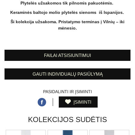
Plytelės užsakomos tik pilnomis pakuotėmis.
Keraminės baltojo molio plytelės sienoms iš Ispanijos.
Ši kolekcija užsakoma. Pristatymo terminas į Vilnių – iki
mėnesio.
FAILAI ATSISIUNTIMUI
GAUTI INDIVIDUALŲ PASIŪLYMĄ
PASIDALINTI IR ĮSIMINTI
ĮSIMINTI
KOLEKCIJOS SUDĖTIS