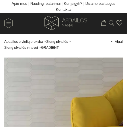
Apie mus
Naudingi patarimai
Kur įsigyti?
Dizaino paslaugos
Kontaktai
Apdailos plytelių prekyba
>
Sienų plytelės
>
< Atgal
Sienų plytelės virtuvei
>
GRADIENT