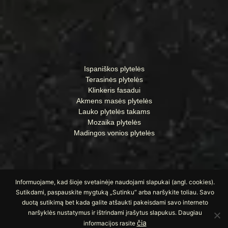
Ispaniškos plytelės
Terasinės plytelės
Klinkeris fasadui
Akmens masės plytelės
Lauko plytelės takams
Mozaika plytelės
Madingos vonios plytelės
Informuojame, kad šioje svetainėje naudojami slapukai (angl. cookies).
Sutikdami, paspauskite mygtuką „Sutinku“ arba naršykite toliau. Savo
duotą sutikimą bet kada galite atšaukti pakeisdami savo interneto
naršyklės nustatymus ir ištrindami įrašytus slapukus. Daugiau
© Visos teisės saugomos UAB „Apdailos namai“
čia
informacijos rasite