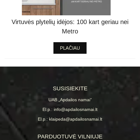
Virtuvės plytelių idėjos: 100 kart geriau nei
Metro
PLAČIAU
SUSISIEKITE
UAB „Apdailos namai“
El.p.: info@apdailosnamai.lt
El.p.: klaipeda@apdailosnamai.lt
PARDUOTUVĖ VILNIUJE