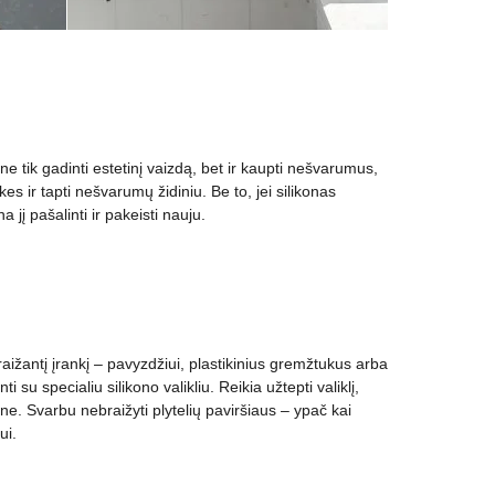
e tik gadinti estetinį vaizdą, bet ir kaupti nešvarumus,
ulkes ir tapti nešvarumų židiniu. Be to, jei silikonas
jį pašalinti ir pakeisti nauju.
raižantį įrankį – pavyzdžiui, plastikinius gremžtukus arba
i su specialiu silikono valikliu. Reikia užtepti valiklį,
ne. Svarbu nebraižyti plytelių paviršiaus – ypač kai
ui.