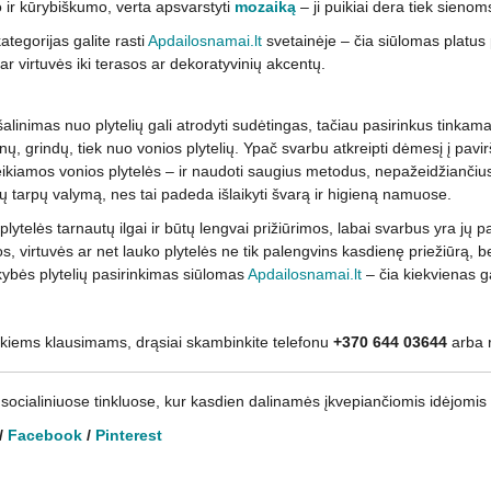
o ir kūrybiškumo, verta apsvarstyti
mozaiką
– ji puikiai dera tiek sieno
ategorijas galite rasti
Apdailosnamai.lt
svetainėje – čia siūlomas platus 
ar virtuvės iki terasos ar dekoratyvinių akcentų.
šalinimas nuo plytelių gali atrodyti sudėtingas, tačiau pasirinkus tinkam
nų, grindų, tiek nuo vonios plytelių. Ypač svarbu atkreipti dėmesį į pavirš
kiamos vonios plytelės – ir naudoti saugius metodus, nepažeidžiančius jų
elių tarpų valymą, nes tai padeda išlaikyti švarą ir higieną namuose.
plytelės tarnautų ilgai ir būtų lengvai prižiūrimos, labai svarbus yra jų 
s, virtuvės ar net lauko plytelės ne tik palengvins kasdienę priežiūrą, b
ybės plytelių pasirinkimas siūlomas
Apdailosnamai.lt
– čia kiekvienas ga
okiems klausimams, drąsiai skambinkite telefonu
+370 644 03644
arba r
socialiniuose tinkluose, kur kasdien dalinamės įkvepiančiomis idėjomis 
/
Facebook
/
Pinterest