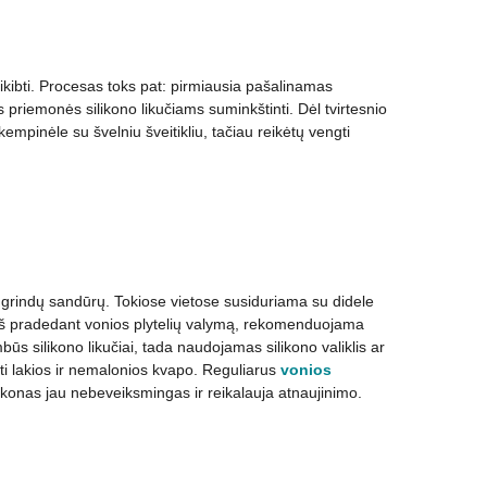
prikibti. Procesas toks pat: pirmiausia pašalinamas
riemonės silikono likučiams suminkštinti. Dėl tvirtesnio
 kempinėle su švelniu šveitikliu, tačiau reikėtų vengti
 grindų sandūrų. Tokiose vietose susiduriama su didele
rieš pradedant vonios plytelių valymą, rekomenduojama
ūs silikono likučiai, tada naudojamas silikono valiklis ar
ti lakios ir nemalonios kvapo. Reguliarus
vonios
ilikonas jau nebeveiksmingas ir reikalauja atnaujinimo.