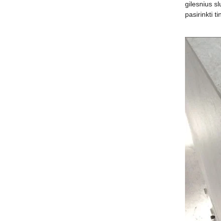
gilesnius sl
pasirinkti t