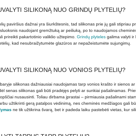
UVALYTI SILIKONĄ NUO GRINDŲ PLYTELIŲ?
lių paviršius dažnai yra šiurkštesnis, tad silikonas prie jų gali stipriau 
 sluoksnis naudojant gremžtuką ar peiliuką, po to naudojamos cheminės p
i prireikti pakartotinio valiklio užtepimo.
Grindų plyteles
galima valyti ir
tėlių, kad nesubraižytumėte glazūros ar nepažeistumėte sujungimų.
UVALYTI SILIKONĄ NUO VONIOS PLYTELIŲ?
aryje silikonas dažniausiai naudojamas tarp vonios krašto ir sienos ar
ėl senas silikonas gali būti pradėjęs pelyti ar sunkiai pašalinamas. P
opščiai nusausinti. Toliau dirbama įprastai – pirmiausia pašalinami stamb
varbu užtikrinti gerą patalpos vėdinimą, nes cheminės medžiagos gali bū
alymas
ne tik užtikrina švarą, bet ir padeda laiku pastebėti vietas, kur s