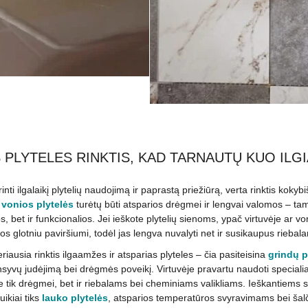
 PLYTELES RINKTIS, KAD TARNAUTŲ KUO ILGI
rinti ilgalaikį plytelių naudojimą ir paprastą priežiūrą, verta rinktis kok
,
vonios plytelės
turėtų būti atsparios drėgmei ir lengvai valomos – tam 
kos, bet ir funkcionalios. Jei ieškote plytelių sienoms, ypač virtuvėje 
os glotniu paviršiumi, todėl jas lengva nuvalyti net ir susikaupus rieba
iausia rinktis ilgaamžes ir atsparias plyteles – čia pasiteisina
grindų p
nsyvų judėjimą bei drėgmės poveikį. Virtuvėje pravartu naudoti specialiai
e tik drėgmei, bet ir riebalams bei cheminiams valikliams. Ieškantiems
ikiai tiks
lauko plytelės
, atsparios temperatūros svyravimams bei šalči