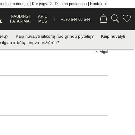
udingi patarimai
Kur įsigyti?
Dizaino paslaugos
Kontaktai
NAUDINGI
APIE
+370 644 03 644
JE
PATARIMAI
MUS
telių?
Kaip nuvalyti silikoną nuo grindų plytelių?
Kaip nuvalyti
 ilgiau ir būtų lengva prižiūrėti?
< Atgal