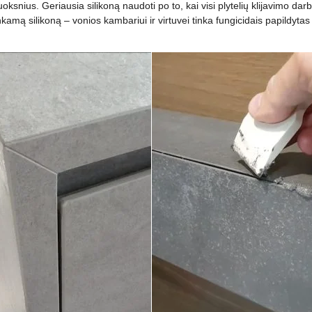
uoksnius. Geriausia silikoną naudoti po to, kai visi plytelių klijavimo darba
inkamą silikoną – vonios kambariui ir virtuvei tinka fungicidais papildytas