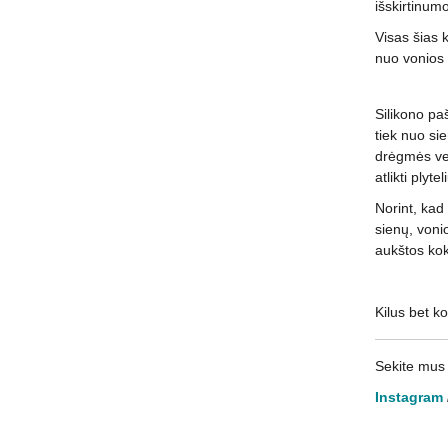
išskirtinum
Visas šias k
nuo vonios 
Silikono pa
tiek nuo sie
drėgmės vei
atlikti plyt
Norint, kad 
sienų, vonio
aukštos kok
Kilus bet k
Sekite mus 
Instagram