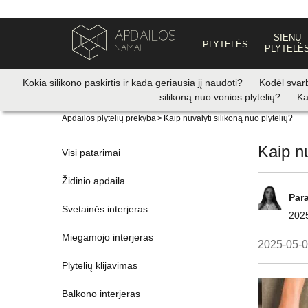
SIENŲ
PLYTELĖS
PLYTELĖ
Kokia silikono paskirtis ir kada geriausia jį naudoti?
Kodėl svarb
silikoną nuo vonios plytelių?
Ka
Apdailos plytelių prekyba
>
Kaip nuvalyti silikoną nuo plytelių?
Kaip nu
Visi patarimai
Židinio apdaila
Par
Svetainės interjeras
202
Miegamojo interjeras
2025-05-
Plytelių klijavimas
Balkono interjeras