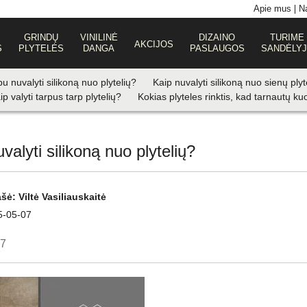
Apie mus
Na
GRINDŲ
VINILINĖ
DIZAINO
TURIME
AKCIJOS
S
PLYTELĖS
DANGA
PASLAUGOS
SANDĖLY
u nuvalyti silikoną nuo plytelių?
Kaip nuvalyti silikoną nuo sienų ply
ip valyti tarpus tarp plytelių?
Kokias plyteles rinktis, kad tarnautų kuo
valyti silikoną nuo plytelių?
ašė:
Viltė Vasiliauskaitė
5-05-07
07