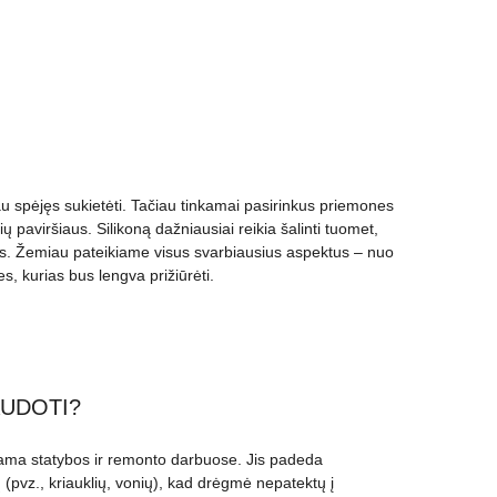
jau spėjęs sukietėti. Tačiau tinkamai pasirinkus priemones
lių paviršiaus. Silikoną dažniausiai reikia šalinti tuomet,
is. Žemiau pateikiame visus svarbiausius aspektus – nuo
es, kurias bus lengva prižiūrėti.
AUDOTI?
ojama statybos ir remonto darbuose. Jis padeda
ų (pvz., kriauklių, vonių), kad drėgmė nepatektų į