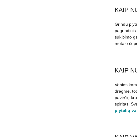
KAIP N
Grindų plyte
pagrindinis
sukibimo gal
metalo šepe
KAIP N
Vonios kamb
drėgme, tod
paviršių kru
spiritas. S
plytelių v