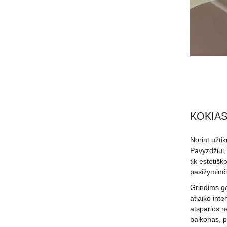
KOKIAS
Norint užtik
Pavyzdžiui
tik estetiš
pasižyminči
Grindims ger
atlaiko inte
atsparios n
balkonas, pu