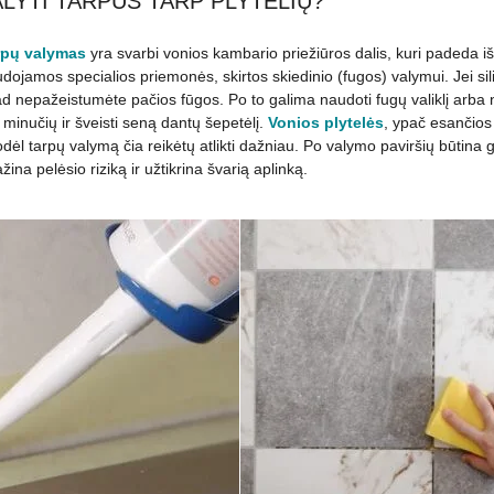
ALYTI TARPUS TARP PLYTELIŲ?
arpų valymas
yra svarbi vonios kambario priežiūros dalis, kuri padeda išlai
ojamos specialios priemonės, skirtos skiedinio (fugos) valymui. Jei siliko
ad nepažeistumėte pačios fūgos. Po to galima naudoti fugų valiklį arba na
 minučių ir šveisti seną dantų šepetėlį.
Vonios plytelės
, ypač esančios
ėl tarpų valymą čia reikėtų atlikti dažniau. Po valymo paviršių būtina ger
na pelėsio riziką ir užtikrina švarią aplinką.