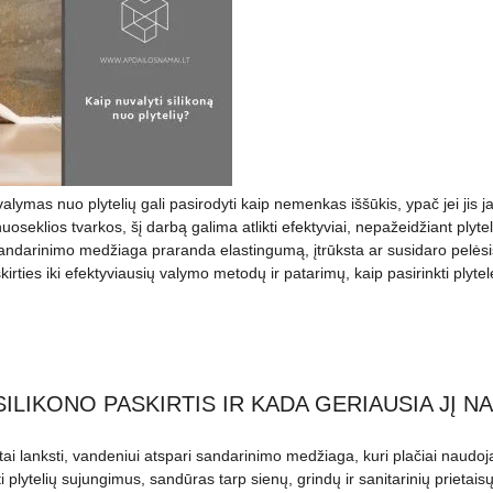
valymas nuo plytelių gali pasirodyti kaip nemenkas iššūkis, ypač jei jis 
 nuoseklios tvarkos, šį darbą galima atlikti efektyviai, nepažeidžiant plyte
sandarinimo medžiaga praranda elastingumą, įtrūksta ar susidaro pelės
kirties iki efektyviausių valymo metodų ir patarimų, kaip pasirinkti plytel
SILIKONO PASKIRTIS IR KADA GERIAUSIA JĮ N
 tai lanksti, vandeniui atspari sandarinimo medžiaga, kuri plačiai naud
 plytelių sujungimus, sandūras tarp sienų, grindų ir sanitarinių prietais