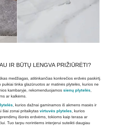
AU IR BŪTŲ LENGVA PRIŽIŪRĖTI?
ybiškas medžiagas, atitinkančias konkrečios erdvės paskirtį.
puikiai tinka glazūruotos ar matinės plytelės, kurios ne
ar vonios kambaryje, rekomenduojamos
sienų plytelės
,
lams ar kalkėms.
lytelės
, kurios dažnai gaminamos iš akmens masės ir
 šiai zonai pritaikytas
virtuvės plyteles
, kurios
 sprendimų išorės erdvėms, tokioms kaip terasa ar
ui. Tuo tarpu norintiems interjerui suteikti daugiau