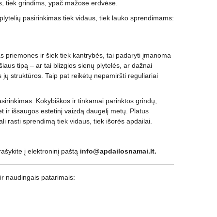
ms, tiek grindims, ypač mažose erdvėse.
plytelių pasirinkimas tiek vidaus, tiek lauko sprendimams:
as priemones ir šiek tiek kantrybės, tai padaryti įmanoma
iaus tipą – ar tai blizgios sienų plytelės, ar dažnai
 struktūros. Taip pat reikėtų nepamiršti reguliariai
pasirinkimas. Kokybiškos ir tinkamai parinktos grindų,
et ir išsaugos estetinį vaizdą daugelį metų. Platus
li rasti sprendimą tiek vidaus, tiek išorės apdailai.
ašykite į elektroninį paštą
info@apdailosnamai.lt.
ir naudingais patarimais: