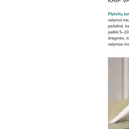
KAIP V
Plytelių t
valymui naud
pašalinti, k
palikti 5–10
drėgmės, tod
valymas maži