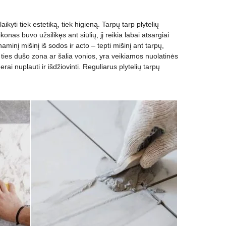
kyti tiek estetiką, tiek higieną. Tarpų tarp plytelių
nas buvo užsilikęs ant siūlių, jį reikia labai atsargiai
minį mišinį iš sodos ir acto – tepti mišinį ant tarpų,
 ties dušo zona ar šalia vonios, yra veikiamos nuolatinės
ai nuplauti ir išdžiovinti. Reguliarus plytelių tarpų