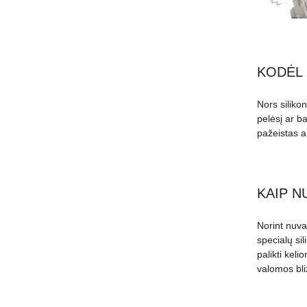
KODĖL 
Nors silikon
pelėsį ar ba
pažeistas ar
KAIP N
Norint nuval
specialų sil
palikti kel
valomos bl