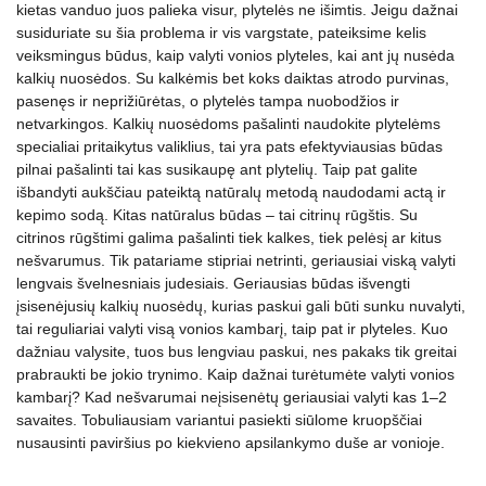
kietas vanduo juos palieka visur, plytelės ne išimtis. Jeigu dažnai
susiduriate su šia problema ir vis vargstate, pateiksime kelis
veiksmingus būdus, kaip valyti vonios plyteles, kai ant jų nusėda
kalkių nuosėdos. Su kalkėmis bet koks daiktas atrodo purvinas,
pasenęs ir neprižiūrėtas, o plytelės tampa nuobodžios ir
netvarkingos. Kalkių nuosėdoms pašalinti naudokite plytelėms
specialiai pritaikytus valiklius, tai yra pats efektyviausias būdas
pilnai pašalinti tai kas susikaupę ant plytelių. Taip pat galite
išbandyti aukščiau pateiktą natūralų metodą naudodami actą ir
kepimo sodą. Kitas natūralus būdas – tai citrinų rūgštis. Su
citrinos rūgštimi galima pašalinti tiek kalkes, tiek pelėsį ar kitus
nešvarumus. Tik patariame stipriai netrinti, geriausiai viską valyti
lengvais švelnesniais judesiais. Geriausias būdas išvengti
įsisenėjusių kalkių nuosėdų, kurias paskui gali būti sunku nuvalyti,
tai reguliariai valyti visą vonios kambarį, taip pat ir plyteles. Kuo
dažniau valysite, tuos bus lengviau paskui, nes pakaks tik greitai
prabraukti be jokio trynimo. Kaip dažnai turėtumėte valyti vonios
kambarį? Kad nešvarumai neįsisenėtų geriausiai valyti kas 1–2
savaites. Tobuliausiam variantui pasiekti siūlome kruopščiai
nusausinti paviršius po kiekvieno apsilankymo duše ar vonioje.