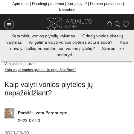
Apie mus
Naudingi patarimai
Kur įsigyti?
Dizaino paslaugos
Kontaktai
Keraminių vonios plytelių valymas
Grindų vonios plytelių
valymas
Ar galima valyti vonios plyteles actu ir soda?
Kaip
nuvalyti kalkių nuosėdas nuo vonios plytelių?
Svarbu - ko
nedaryti
Apdailos plytelių prekyba
>
Visi patarimai
>
< Atgal
Vonios interjeras
>
Kaip valyti vonios plyteles jų nepažeidžiant?
Kaip valyti vonios plyteles jų
nepažeidžiant?
Parašė:
Iveta Peteraitytė
2023-03-20
2023-03-20