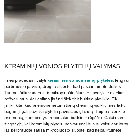
KERAMINIŲ VONIOS PLYTELIŲ VALYMAS
Prieš pradėdami valyti
keramines vonios sienų plyteles
, lengvai
perbraukite paviršių drėgna šluoste, kad pašalintumėte dulkes.
Tuomet šiltu vandeniu ir mikropluošto šluoste nuvalykite didelius
nešvarumus, dar galima įlašinti šiek tiek buitinio ploviklio. Tik
įsitikinkite, kad priemonė neturi stiprių cheminių valiklių, nes laikui
bėgant ji gali pažeisti plytelių paviršiaus glazūrą. Taip pat venkite
priemonių, kuriuose yra amoniako, baliklio ir rūgščių. Galutiniame
žingsnyje, kai keraminių plytelių nešvarumai bus nuvalyti dar kartą
jas perbraukite sausa mikropluošto šluoste, kad nepaliktumėte