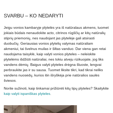
SVARBU – KO NEDARYTI
Jeigu vonios kambaryje plytelės yra iš natūralaus akmens, tuomet
jokiais būdais nenaudokite acto, citrinos rūgščių ar kitų natūralių
stiprių priemonių, nes naudojant jas plytelėje gali atsirasti
duobučių. Geriausias vonios plytelių valymas natūraliam
akmeniui, tai švelnus muilas ir šiltas vanduo. Dar viena gan retai
naudojama taisyklė, kaip valyti vonios plyteles – neleiskite
plytelėms išdžiūti natūraliai, nes tokiu atveju rizikuojate, jog liks
vandens dėmių. Baigus valyti plyteles drėgna šluoste, lengvai
perbraukite jas ir su sausa. Tuomet liksite tikri, kad tikrai neliks
vandens nuosėdų, kurios itin išryškėja prie natūralios saulės
šviesos.
Norite sužinoti, kaip tinkamai prižiūrėti kitų tipų plyteles? Skaitykite
kaip valyti ispaniškas plyteles
.