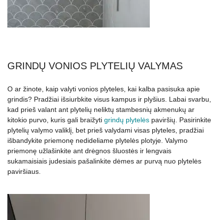
GRINDŲ VONIOS PLYTELIŲ VALYMAS
O ar žinote, kaip valyti vonios plyteles, kai kalba pasisuka apie
grindis? Pradžiai išsiurbkite visus kampus ir plyšius. Labai svarbu,
kad prieš valant ant plytelių neliktų stambesnių akmenukų ar
kitokio purvo, kuris gali braižyti
grindų plytelės
paviršių. Pasirinkite
plytelių valymo valiklį, bet prieš valydami visas plyteles, pradžiai
išbandykite priemonę nedideliame plytelės plotyje. Valymo
priemonę užlašinkite ant drėgnos šluostės ir lengvais
sukamaisiais judesiais pašalinkite dėmes ar purvą nuo plytelės
paviršiaus.