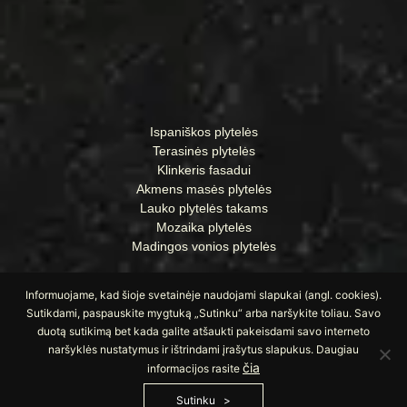
Ispaniškos plytelės
Terasinės plytelės
Klinkeris fasadui
Akmens masės plytelės
Lauko plytelės takams
Mozaika plytelės
Madingos vonios plytelės
Informuojame, kad šioje svetainėje naudojami slapukai (angl. cookies).
Sutikdami, paspauskite mygtuką „Sutinku“ arba naršykite toliau. Savo
duotą sutikimą bet kada galite atšaukti pakeisdami savo interneto
naršyklės nustatymus ir ištrindami įrašytus slapukus. Daugiau
čia
informacijos rasite
Sutinku
© Visos teisės saugomos UAB „Apdailos namai“