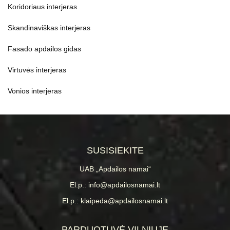
Koridoriaus interjeras
Skandinaviškas interjeras
Fasado apdailos gidas
Virtuvės interjeras
Vonios interjeras
SUSISIEKITE
UAB „Apdailos namai“
El.p.: info@apdailosnamai.lt
El.p.: klaipeda@apdailosnamai.lt
PARDUOTUVĖ VILNIUJE