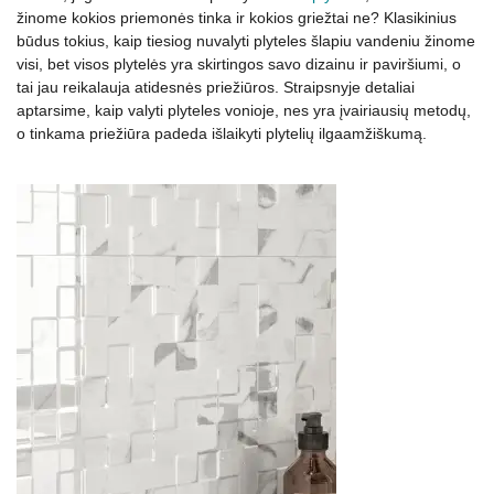
žinome kokios priemonės tinka ir kokios griežtai ne? Klasikinius
būdus tokius, kaip tiesiog nuvalyti plyteles šlapiu vandeniu žinome
visi, bet visos plytelės yra skirtingos savo dizainu ir paviršiumi, o
tai jau reikalauja atidesnės priežiūros. Straipsnyje detaliai
aptarsime, kaip valyti plyteles vonioje, nes yra įvairiausių metodų,
o tinkama priežiūra padeda išlaikyti plytelių ilgaamžiškumą.