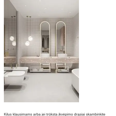
Kilus klausimams arba jei trūksta įkvėpimo drąsiai skambinkite