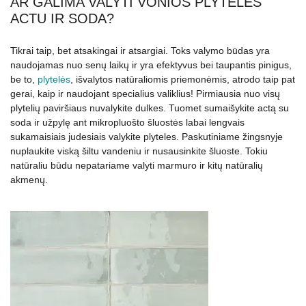
AR GALIMA VALYTI VONIOS PLYTELES
ACTU IR SODA?
Tikrai taip, bet atsakingai ir atsargiai. Toks valymo būdas yra
naudojamas nuo senų laikų ir yra efektyvus bei taupantis pinigus,
be to,
plytelės
, išvalytos natūraliomis priemonėmis, atrodo taip pat
gerai, kaip ir naudojant specialius valiklius! Pirmiausia nuo visų
plytelių paviršiaus nuvalykite dulkes. Tuomet sumaišykite actą su
soda ir užpylę ant mikropluošto šluostės labai lengvais
sukamaisiais judesiais valykite plyteles. Paskutiniame žingsnyje
nuplaukite viską šiltu vandeniu ir nusausinkite šluoste. Tokiu
natūraliu būdu nepatariame valyti marmuro ir kitų natūralių
akmenų.