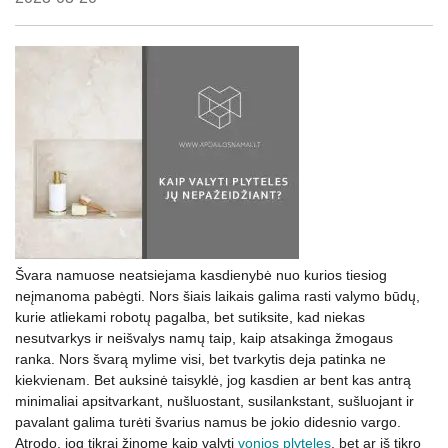
Švara namuose neatsiejama kasdienybė nuo kurios tiesiog
neįmanoma pabėgti. Nors šiais laikais galima rasti valymo būdų,
kurie atliekami robotų pagalba, bet sutiksite, kad niekas
nesutvarkys ir neišvalys namų taip, kaip atsakinga žmogaus
ranka. Nors švarą mylime visi, bet tvarkytis deja patinka ne
kiekvienam. Bet auksinė taisyklė, jog kasdien ar bent kas antrą
minimaliai apsitvarkant, nušluostant, susilankstant, sušluojant ir
pavalant galima turėti švarius namus be jokio didesnio vargo.
Atrodo, jog tikrai žinome kaip valyti
vonios plyteles
, bet ar iš tikro