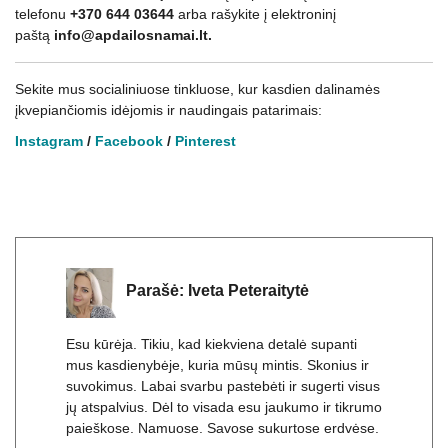
telefonu
+370 644 03644
arba rašykite į elektroninį
paštą
info@apdailosnamai.lt.
Sekite mus socialiniuose tinkluose, kur kasdien dalinamės
įkvepiančiomis idėjomis ir naudingais patarimais:
Instagram
/
Facebook
/
Pinterest
Parašė:
Iveta Peteraitytė
Esu kūrėja. Tikiu, kad kiekviena detalė supanti
mus kasdienybėje, kuria mūsų mintis. Skonius ir
suvokimus. Labai svarbu pastebėti ir sugerti visus
jų atspalvius. Dėl to visada esu jaukumo ir tikrumo
paieškose. Namuose. Savose sukurtose erdvėse.