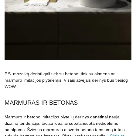
P.S. mozaiką derinti gali tiek su betono, tiek su akmens ar
marmuro imitacijos plytelėmis. Visais atvejais derinys bus tiesiog
WOW.
MARMURAS IR BETONAS
Marmuro ir betono imitacijos plytelių derinys ganėtinai nauja
dizaino tendencija, tačiau idealiai subalansuota nedidelėms
patalpoms. Šviesus marmuras atsveria betono tamsumą ir taip