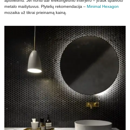
apšvietimu. Jei norisi dar efektingesnio interjero – įtrauk spalvoto
metalo maišytuvus. Plytelių rekomendacija –
Minimal Hexagon
mozaika už tikrai prieinamą kainą.