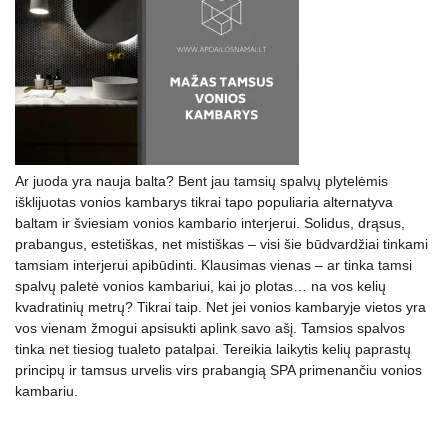
Ar juoda yra nauja balta? Bent jau tamsių spalvų plytelėmis
išklijuotas vonios kambarys tikrai tapo populiaria alternatyva
baltam ir šviesiam vonios kambario interjerui. Solidus, drąsus,
prabangus, estetiškas, net mistiškas – visi šie būdvardžiai tinkami
tamsiam interjerui apibūdinti. Klausimas vienas – ar tinka tamsi
spalvų paletė vonios kambariui, kai jo plotas… na vos kelių
kvadratinių metrų? Tikrai taip. Net jei vonios kambaryje vietos yra
vos vienam žmogui apsisukti aplink savo ašį. Tamsios spalvos
tinka net tiesiog tualeto patalpai. Tereikia laikytis kelių paprastų
principų ir tamsus urvelis virs prabangią SPA primenančiu vonios
kambariu.