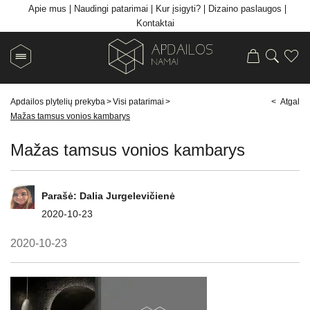
Apie mus
Naudingi patarimai
Kur įsigyti?
Dizaino paslaugos
Kontaktai
Apdailos plytelių prekyba
>
Visi patarimai
>
< Atgal
Mažas tamsus vonios kambarys
Mažas tamsus vonios kambarys
Parašė:
Dalia Jurgelevičienė
2020-10-23
2020-10-23