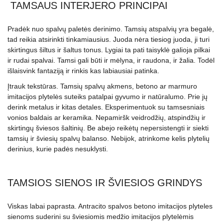
TAMSAUS INTERJERO PRINCIPAI
Pradėk nuo spalvų paletės derinimo. Tamsių atspalvių yra begalė,
tad reikia atsirinkti tinkamiausius. Juoda nėra tiesiog juoda, ji turi
skirtingus šiltus ir šaltus tonus. Lygiai ta pati taisyklė galioja pilkai
ir rudai spalvai. Tamsi gali būti ir mėlyna, ir raudona, ir žalia. Todėl
išlaisvink fantaziją ir rinkis kas labiausiai patinka.
Įtrauk tekstūras. Tamsių spalvų akmens, betono ar marmuro
imitacijos plytelės suteiks patalpai gyvumo ir natūralumo. Prie jų
derink metalus ir kitas detales. Eksperimentuok su tamsesniais
vonios baldais ar keramika. Nepamiršk veidrodžių, atspindžių ir
skirtingų šviesos šaltinių. Be abejo reikėtų nepersistengti ir siekti
tamsių ir šviesių spalvų balanso. Nebijok, atrinkome kelis plytelių
derinius, kurie padės nesuklysti.
TAMSIOS SIENOS IR ŠVIESIOS GRINDYS
Viskas labai paprasta. Antracito spalvos betono imitacijos plyteles
sienoms suderini su šviesiomis medžio imitacijos plytelėmis