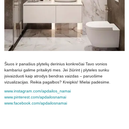
Šiuos ir panašius plytelių derinius konkrečiai Tavo vonios
kambariui galime pritaikyti mes. Jei žiūrint į plyteles sunku
įsivaizduoti kaip atrodys bendras vaizdas – paruošime
vizualizacijas. Reikia pagalbos? Kreipkis! Mielai padėsime.
www.instagram.com/apdailos_namai
www.pinterest.com/apdailosnamai
www.facebook.com/apdailosnamai