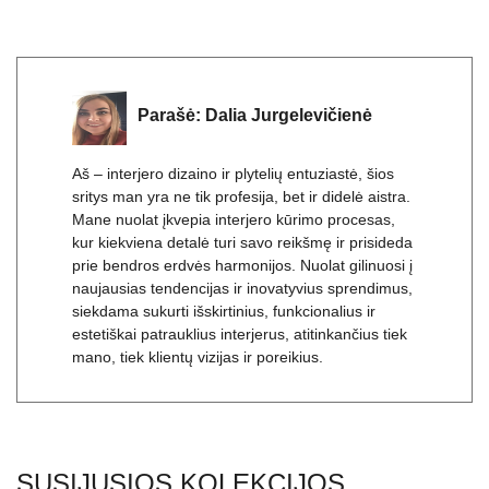
Parašė:
Dalia Jurgelevičienė
Aš – interjero dizaino ir plytelių entuziastė, šios
sritys man yra ne tik profesija, bet ir didelė aistra.
Mane nuolat įkvepia interjero kūrimo procesas,
kur kiekviena detalė turi savo reikšmę ir prisideda
prie bendros erdvės harmonijos. Nuolat gilinuosi į
naujausias tendencijas ir inovatyvius sprendimus,
siekdama sukurti išskirtinius, funkcionalius ir
estetiškai patrauklius interjerus, atitinkančius tiek
mano, tiek klientų vizijas ir poreikius.
SUSIJUSIOS KOLEKCIJOS