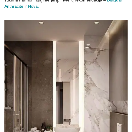
sukuria harmoningą interjerą. Plytelių rekomendacija –
Disigual
Anthracite
ir
Nova.