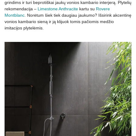
grindims ir turi beprotiškai jaukų vonios kambario interjerą. Plytelių
rekomendacija –
Limestone Anthracite
kartu su
Rovere
Montblanc
. Norėtum šiek tiek daugiau jaukumo? Išsirink akcentinę
vonios kambario sieną ir ją klijuok tomis pačiomis medžio
imitacijos plytelėmis.