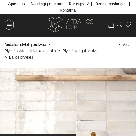
Apie mus
Naudingi patarimai
Kur įsigyti?
Dizaino paslaugos
Kontaktai
Apdailos plytelių prekyba
>
< Atgal
Plytelės vidaus ir lauko apdailai
>
Plytelės pagal spalvą
>
Baltos plytelės