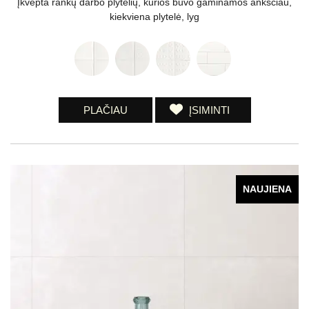
Įkvėpta rankų darbo plytelių, kurios buvo gaminamos anksčiau,
kiekviena plytelė, lyg
PLAČIAU
ĮSIMINTI
NAUJIENA