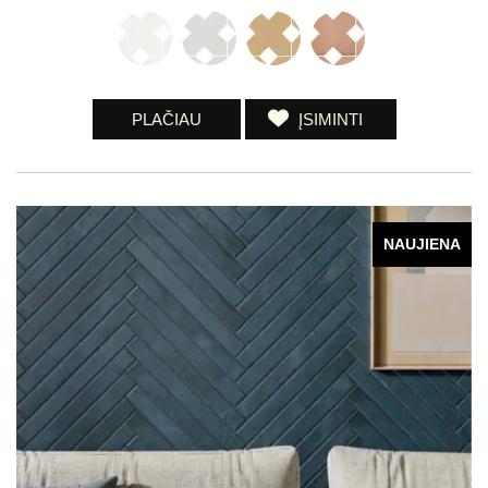
PLAČIAU
ĮSIMINTI
NAUJIENA