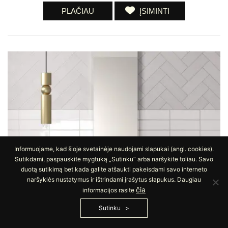
PLAČIAU
ĮSIMINTI
Informuojame, kad šioje svetainėje naudojami slapukai (angl. cookies).
Sutikdami, paspauskite mygtuką „Sutinku“ arba naršykite toliau. Savo
duotą sutikimą bet kada galite atšaukti pakeisdami savo interneto
naršyklės nustatymus ir ištrindami įrašytus slapukus. Daugiau
čia
informacijos rasite
Sutinku