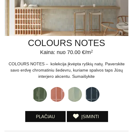
COLOURS NOTES
Kaina: nuo 70.00 €/m
2
COLOURS NOTES – kolekcija įkvėpta ryškių natų. Paverskite
savo erdvę chromatiniu šedevru, kuriame spalvos taps Jūsų
interjero akcentu. Sumaišykite
PLAČIAU
ĮSIMINTI