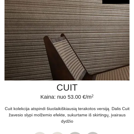
CUIT
Kaina: nuo 53.00 €/m
2
Cuit kolekcija atspindi šiuolaikiškiausią terakotos versiją. Dalis Cuit
žavesio slypi molžemio efekte, sukurtame iš skirtingų, įvairaus
dydžio