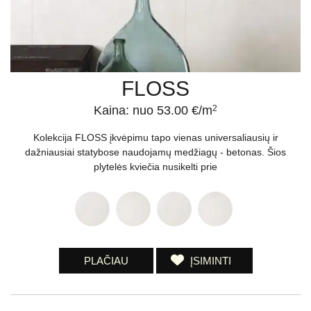
FLOSS
Kaina: nuo 53.00 €/m
2
Kolekcija FLOSS įkvėpimu tapo vienas universaliausių ir
dažniausiai statybose naudojamų medžiagų - betonas. Šios
plytelės kviečia nusikelti prie
PLAČIAU
ĮSIMINTI