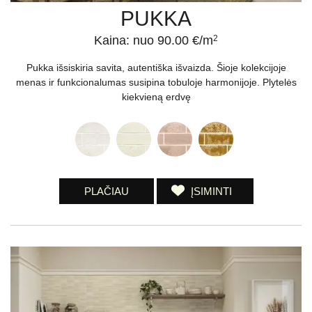
PUKKA
Kaina: nuo 90.00 €/m
2
Pukka išsiskiria savita, autentiška išvaizda. Šioje kolekcijoje
menas ir funkcionalumas susipina tobuloje harmonijoje. Plytelės
kiekvieną erdvę
PLAČIAU
ĮSIMINTI