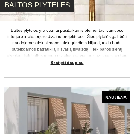
BALTOS PLYTELĖS
Baltos plytelės yra dažnai pasitaikantis elementas įvairiuose
interjero ir eksterjero dizaino projektuose. Šios plytelės gali būti
naudojamos tiek sienoms, tiek grindims klijuoti, tokiu būdu
suteikdamos patrauklią ir švarią išvaizdą. Tiek baltos sienų
plytelės, tiek baltos grindų plytelės yra vienas dažniausių pirkėjų
pasirinkimų, o jų amžinas populiarumas yra susijęs su daugybe
Skaityti daugiau
priežasčių, įskaitant universalumą, stilių, derinimo galimybes ir
lengvą priežiūrą. Vienas iš didžiausių baltų plytelių privalumų yra
šviesos srauto atspindėjimas. Tai suteikia erdvei dydžio pojūtį ir
padeda ją vizualiai padidinti. Šis efektas ypač svarbus mažose
arba tamsiose patalpose, kur baltos plytelės gali prisidėti prie
NAUJIENA
šviesos ir erdvumo įspūdžio.
Baltos plytelės gali būti ir puiki alternatyva, jei siekiama šviesaus ir
minimalistinio dizaino. Be to, baltos plytelės suteikia daug
galimybių kūrybiškam dizainui. Jos gali būti derinamos su
įvairiomis kitomis spalvomis, tekstūromis ir raštais, todėl yra
tinkamos įvairiems stiliams, nuo modernaus iki klasikinio. Taip pat