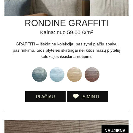
RONDINE GRAFFITI
Kaina: nuo 59.00 €/m
2
GRAFFITI – išskirtinė kolekcija, pasižymi plačiu spalvų
pasirinkimu. Šios plytelės skirtingai nei kitos mažų plytelių
kolekcijos išsiskiria netipiniu
PLAČIAU
ĮSIMINTI
NAUJIENA