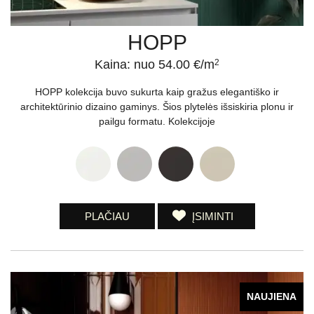
HOPP
Kaina: nuo 54.00 €/m
2
HOPP kolekcija buvo sukurta kaip gražus elegantiško ir
architektūrinio dizaino gaminys. Šios plytelės išsiskiria plonu ir
pailgu formatu. Kolekcijoje
PLAČIAU
ĮSIMINTI
NAUJIENA