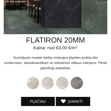
FLATIRON 20MM
Kaina: nuo 63.00 €/m
2
Surūdijusio metalo lakštų imitacijos plytelės puikiai tiks
moderniam, skandinaviškam ar industrinio stiliaus interjerui. Penki
įspūdingi atspalviai,
PLAČIAU
ĮSIMINTI