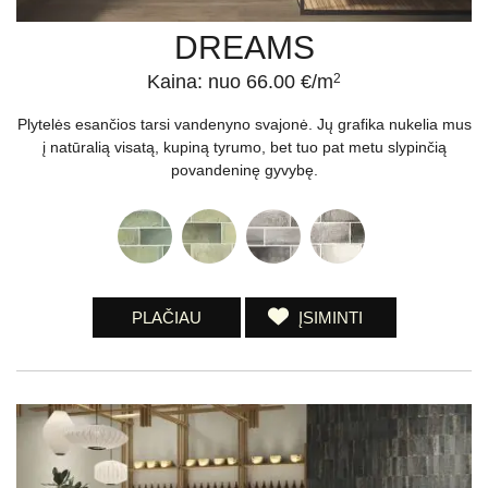
DREAMS
Kaina: nuo 66.00 €/m
2
Plytelės esančios tarsi vandenyno svajonė. Jų grafika nukelia mus
į natūralią visatą, kupiną tyrumo, bet tuo pat metu slypinčią
povandeninę gyvybę.
PLAČIAU
ĮSIMINTI