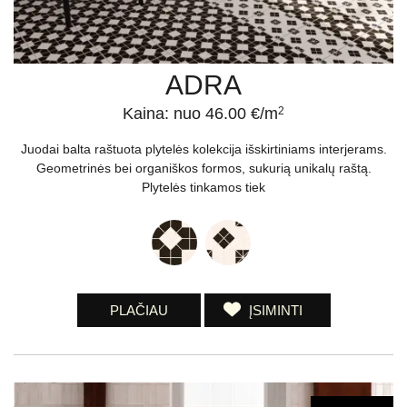
ADRA
Kaina: nuo 46.00 €/m
2
Juodai balta raštuota plytelės kolekcija išskirtiniams interjerams.
Geometrinės bei organiškos formos, sukurią unikalų raštą.
Plytelės tinkamos tiek
PLAČIAU
ĮSIMINTI