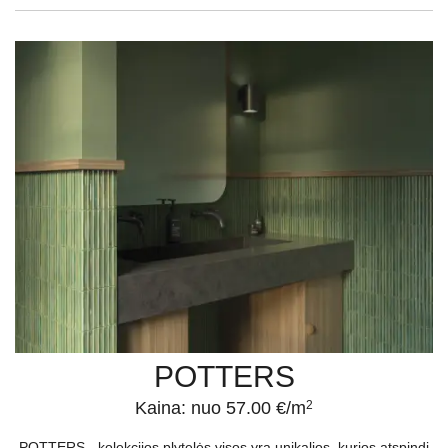
POTTERS
Kaina: nuo 57.00 €/m
2
POTTERS - kolekcijos plytelės visos yra unikalios, kurios atspindi