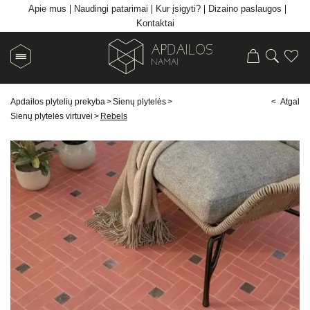
Apie mus
Naudingi patarimai
Kur įsigyti?
Dizaino paslaugos
Kontaktai
Apdailos plytelių prekyba
>
Sienų plytelės
>
< Atgal
Sienų plytelės virtuvei
>
Rebels