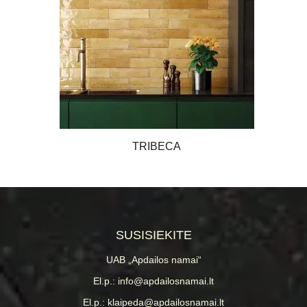
TRIBECA
SUSISIEKITE
UAB „Apdailos namai“
El.p.: info@apdailosnamai.lt
El.p.: klaipeda@apdailosnamai.lt