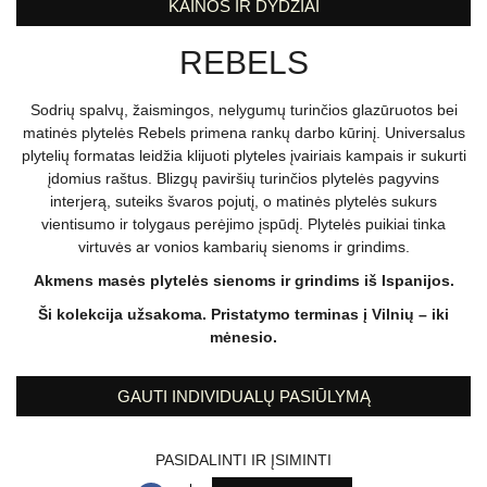
KAINOS IR DYDŽIAI
REBELS
Sodrių spalvų, žaismingos, nelygumų turinčios glazūruotos bei
matinės plytelės Rebels primena rankų darbo kūrinį. Universalus
plytelių formatas leidžia klijuoti plyteles įvairiais kampais ir sukurti
įdomius raštus. Blizgų paviršių turinčios plytelės pagyvins
interjerą, suteiks švaros pojutį, o matinės plytelės sukurs
vientisumo ir tolygaus perėjimo įspūdį. Plytelės puikiai tinka
virtuvės ar vonios kambarių sienoms ir grindims.
Akmens masės plytelės sienoms ir grindims iš Ispanijos.
Ši kolekcija užsakoma. Pristatymo terminas į Vilnių – iki
mėnesio.
GAUTI INDIVIDUALŲ PASIŪLYMĄ
PASIDALINTI IR ĮSIMINTI