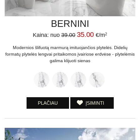
BERNINI
35.00
Kaina: nuo
39.00
€/m
2
Modernios šlifuotą marmurą imituojančios plytelės. Didelių
formatų plytelės lengvai pritaikomos įvairiose erdvėse - plytelėmis
galima klijuoti sienas
PLAČIAU
ĮSIMINTI