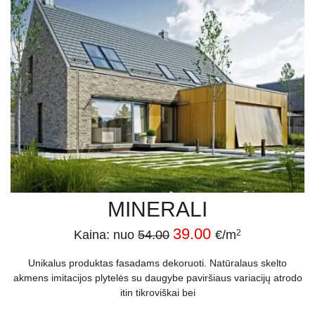
MINERALI
39.00
Kaina: nuo
54.00
€/m
2
Unikalus produktas fasadams dekoruoti. Natūralaus skelto
akmens imitacijos plytelės su daugybe paviršiaus variacijų atrodo
itin tikroviškai bei