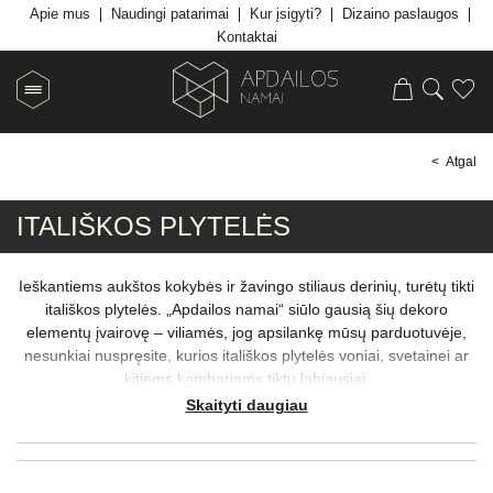
Apie mus
Naudingi patarimai
Kur įsigyti?
Dizaino paslaugos
Kontaktai
< Atgal
ITALIŠKOS PLYTELĖS
Ieškantiems aukštos kokybės ir žavingo stiliaus derinių, turėtų tikti
itališkos plytelės. „Apdailos namai“ siūlo gausią šių dekoro
elementų įvairovę – viliamės, jog apsilankę mūsų parduotuvėje,
nesunkiai nuspręsite, kurios itališkos plytelės voniai, svetainei ar
kitiems kambariams tiktų labiausiai.
Itališkos akmens masės plytelės garsėja tvarumu ir
Skaityti daugiau
ilgaamžiškumu, todėl daugelis kolekcijų pritaikomos ne tik
interjero, bet ir eksterjero sprendimams. Šias apdailos medžiagas
rekomenduojama rinktis ir tiems, kurie nori išplėtoti jaukią ir