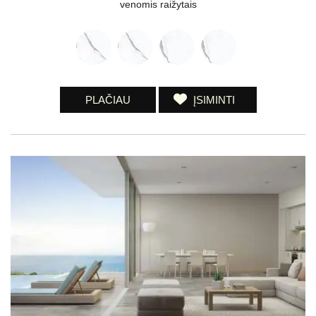
venomis raižytais
PLAČIAU
ĮSIMINTI