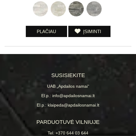
PLAČIAU
ĮSIMINTI
SUSISIEKITE
UAB „Apdailos namai“
El.p.: info@apdailosnamai.lt
El.p.: klaipeda@apdailosnamai.lt
PARDUOTUVĖ VILNIUJE
Tel. +370 644 03 644