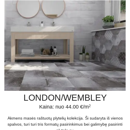
stilingą aplinką: itališkos sienų plytelės ir grindų apdaila išsiskiria
unikalia spalvine gama bei žaismingais raštais, todėl tikrai bus iš
ko pasirinkti.
Jei sunku nuspręsti, kurios itališkos keraminės plytelės ar iš kitų
medžiagų pagaminti dekoro elementai labiausiai tiktų Jūsų
kuriamai apdailai, kviečiame pasitarti su kompetentingais mūsų
specialistais.
Itališkos plytelės grindims ir sienoms įsigyjamos „Apdailos namai“
parduotuvėje Vilniuje.
LONDON/WEMBLEY
Kaina: nuo 44.00 €/m
2
Akmens masės raštuotų plytelių kolekcija. Ši sudaryta iš vienos
spalvos, turi turi tris formatų pasirinkimus bei galimybę pasirinti