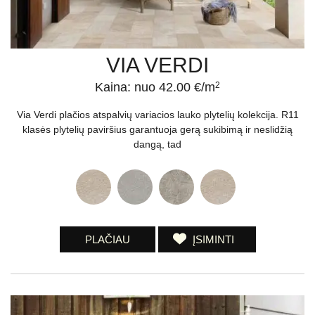
VIA VERDI
Kaina: nuo 42.00 €/m
2
Via Verdi plačios atspalvių variacios lauko plytelių kolekcija. R11
klasės plytelių paviršius garantuoja gerą sukibimą ir neslidžią
dangą, tad
PLAČIAU
ĮSIMINTI