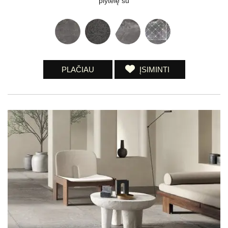
plytelę su
PLAČIAU
ĮSIMINTI