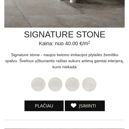
SIGNATURE STONE
Kaina: nuo 40.00 €/m
2
Signature stone - naujos betono imitacijos plytelės žemišku
spalvu. Švelnus užburiantis raštas sukurs artimą gamtai interjerą,
kuris niekada
PLAČIAU
ĮSIMINTI