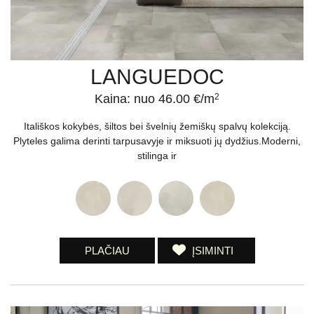
LANGUEDOC
Kaina: nuo 46.00 €/m
2
Itališkos kokybės, šiltos bei švelnių žemiškų spalvų kolekciją.
Plyteles galima derinti tarpusavyje ir miksuoti jų dydžius.Moderni,
stilinga ir
PLAČIAU
ĮSIMINTI