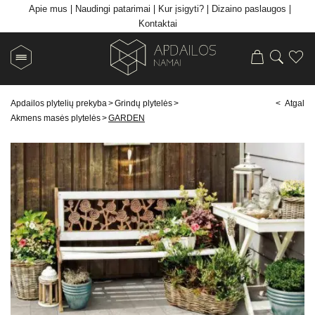
Apie mus
Naudingi patarimai
Kur įsigyti?
Dizaino paslaugos
Kontaktai
Apdailos plytelių prekyba
>
Grindų plytelės
>
< Atgal
Akmens masės plytelės
>
GARDEN