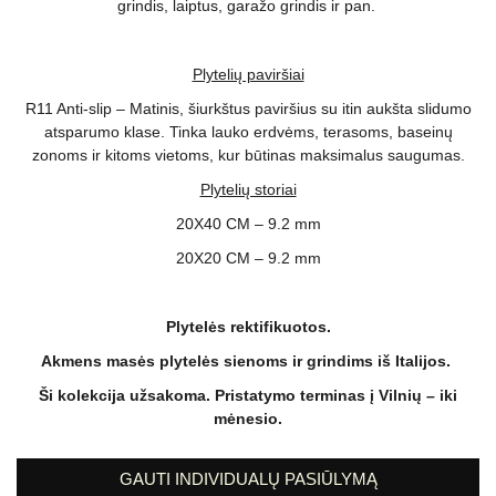
grindis, laiptus, garažo grindis ir pan.
Plytelių paviršiai
R11 Anti-slip – Matinis, šiurkštus paviršius su itin aukšta slidumo
atsparumo klase. Tinka lauko erdvėms, terasoms, baseinų
zonoms ir kitoms vietoms, kur būtinas maksimalus saugumas.
Plytelių storiai
20X40 CM – 9.2 mm
20X20 CM – 9.2 mm
Plytelės rektifikuotos.
Akmens masės plytelės sienoms ir grindims iš Italijos.
Ši kolekcija užsakoma. Pristatymo terminas į Vilnių – iki
mėnesio.
GAUTI INDIVIDUALŲ PASIŪLYMĄ