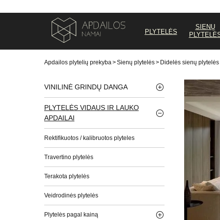
SIENŲ
PLYTELĖS
PLYTELĖ
Apdailos plytelių prekyba
>
Sienų plytelės
>
Didelės sienų plytelės
VINILINĖ GRINDŲ DANGA
PLYTELĖS VIDAUS IR LAUKO
APDAILAI
Rektifikuotos / kalibruotos plyteles
Travertino plytelės
Terakota plytelės
Veidrodinės plytelės
Plytelės pagal kainą