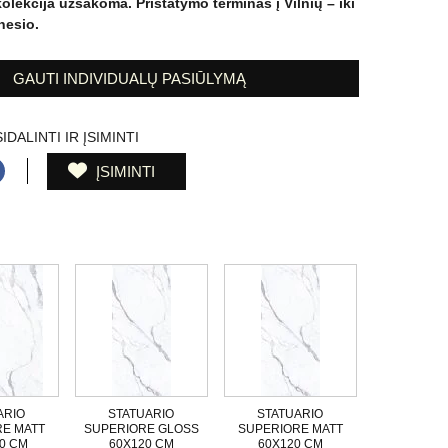
kolekcija užsakoma. Pristatymo terminas į Vilnių – iki
esio.
GAUTI INDIVIDUALŲ PASIŪLYMĄ
IDALINTI IR ĮSIMINTI
ĮSIMINTI
ARIO
STATUARIO
STATUARIO
E MATT
SUPERIORE GLOSS
SUPERIORE MATT
0 CM
60X120 CM
60X120 CM