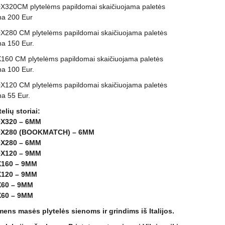
X320CM plytelėms papildomai skaičiuojama paletės
na 200 Eur
X280 CM plytelėms papildomai skaičiuojama paletės
na 150 Eur.
160 CM plytelėms papildomai skaičiuojama paletės
na 100 Eur.
X120 CM plytelėms papildomai skaičiuojama paletės
na 55 Eur.
telių storiai:
0X320 – 6MM
0X280 (BOOKMATCH) – 6MM
0X280 – 6MM
0X120 – 9MM
X160 – 9MM
X120 – 9MM
X60 – 9MM
X60 – 9MM
ens masės plytelės sienoms ir grindims iš Italijos.