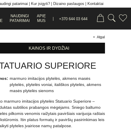
udingi patarimai
Kur įsigyti?
Dizaino paslaugos
Kontaktai
NAUDINGI
APIE
+370 644 03 644
JE
PATARIMAI
MUS
< Atgal
KAINOS IR DYDŽIAI
TATUARIO SUPERIORE
mos:
marmuro imitacijos plytelės
,
akmens masės
plytelės
,
plytelės voniai
,
itališkos plytelės
,
akmens
masės plytelės sienoms
to marmuro imitacijos plytelės Statuario Superiore –
duktas subtilios prabangos mėgėjams. Sniego baltumo
telės pilkomis venomis raižytais paviršiais varijuoja raštais
ekstūromis. Itin platus formatų ir paviršių pasirinkimas leis
taikyti plyteles įvairiose namų patalpose.