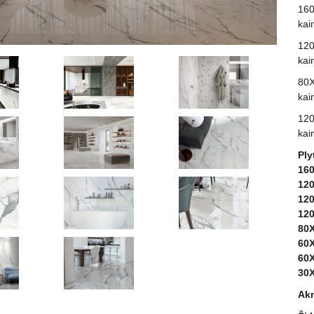
160
kai
120
kai
80X
kai
120
kai
Ply
16
12
12
12
80
60
60
30
Akm