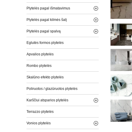
Plytelės pagal išmatavimus
Plytelės pagal kilmės šalį
Plytelės pagal spalvą
Eglutės formos plytelės
Apvalios plytelės
Rombo plytelės
Skalūno efekto plytelės
Poliruotos / glazūruotos plytelės
Karščiui atsparios plytelės
Terrazzo plytelės
Vonios plytelės