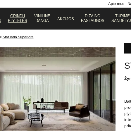
Apie mus
Na
GRINDŲ
VINILINĖ
DIZAINO
TURIME
AKCIJOS
S
PLYTELĖS
DANGA
PASLAUGOS
SANDĖLY
>
Statuario Superiore
S
Žy
Bal
pro
ply
ir t
pri