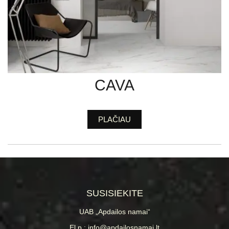
CAVA
PLAČIAU
SUSISIEKITE
UAB „Apdailos namai“
El.p.: info@apdailosnamai.lt